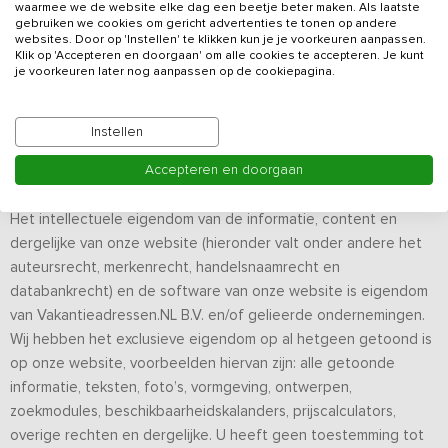
websites in het beheer van Vakantieadressen.NL zoveel
waarmee we de website elke dag een beetje beter maken. Als laatste
gebruiken we cookies om gericht advertenties te tonen op andere
mogelijk online te houden. Wij kunnen niet garanderen dat de
websites. Door op 'Instellen' te klikken kun je je voorkeuren aanpassen.
websites 24 uur per dag online zijn. Storingen zal
Klik op 'Accepteren en doorgaan' om alle cookies te accepteren. Je kunt
je voorkeuren later nog aanpassen op de cookiepagina.
Vakantieadressen.NL zo spoedig mogelijk proberen te
verhelpen. Heeft u een storing of fout ontdekt op onze
websites, dan stellen wij het zeer op prijs als u ons hiervan op
Instellen
de hoogte brengt.
Accepteren en doorgaan
Intellectuele eigendomsrechten
Het intellectuele eigendom van de informatie, content en
dergelijke van onze website (hieronder valt onder andere het
auteursrecht, merkenrecht, handelsnaamrecht en
databankrecht) en de software van onze website is eigendom
van Vakantieadressen.NL B.V. en/of gelieerde ondernemingen.
Wij hebben het exclusieve eigendom op al hetgeen getoond is
op onze website, voorbeelden hiervan zijn: alle getoonde
informatie, teksten, foto’s, vormgeving, ontwerpen,
zoekmodules, beschikbaarheidskalanders, prijscalculators,
overige rechten en dergelijke. U heeft geen toestemming tot