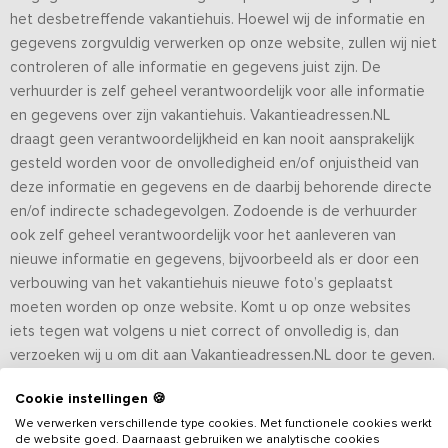
het desbetreffende vakantiehuis. Hoewel wij de informatie en
gegevens zorgvuldig verwerken op onze website, zullen wij niet
controleren of alle informatie en gegevens juist zijn. De
verhuurder is zelf geheel verantwoordelijk voor alle informatie
en gegevens over zijn vakantiehuis. Vakantieadressen.NL
draagt geen verantwoordelijkheid en kan nooit aansprakelijk
gesteld worden voor de onvolledigheid en/of onjuistheid van
deze informatie en gegevens en de daarbij behorende directe
en/of indirecte schadegevolgen. Zodoende is de verhuurder
ook zelf geheel verantwoordelijk voor het aanleveren van
nieuwe informatie en gegevens, bijvoorbeeld als er door een
verbouwing van het vakantiehuis nieuwe foto’s geplaatst
moeten worden op onze website. Komt u op onze websites
iets tegen wat volgens u niet correct of onvolledig is, dan
verzoeken wij u om dit aan Vakantieadressen.NL door te geven.
Cookie instellingen 🍪
Bereikbaarheid websites van Vakantieadressen.NL
We verwerken verschillende type cookies. Met functionele cookies werkt
Vakantieadressen.NL heeft een inspanningsverplichting om de
de website goed. Daarnaast gebruiken we analytische cookies