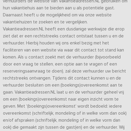
verhuurders de website van Vakantieadressen.NL gebruiken om
hun vakantiehuis aan te bieden aan u als potentiële gast.
Daarnaast heeft u de mogelijkheid om via onze website
vakantiehuizen te zoeken en te vergelijken.
Vakantieadressen.NL heeft een dusdanige werkwijze die erop
ziet dat er een rechtstreeks contact ontstaat tussen u en de
verhuurder. Hierbij houden wij ons enkel bezig met het
faciliteren van een website via waar dit contact tot stand kan
komen. Als u contact zoekt met de verhuurder (bijvoorbeeld
door een vraag te stellen, een optie aan te vragen of een
reserveringsaanvraag te doen), zal deze verhuurder uw bericht
rechtstreeks ontvangen. Tijdens dit contact kunnen u en de
verhuurder besluiten om een (boekings)overeenkomst aan te
gaan. Vakantieadressen.NL laat u en de verhuurder geheel vrij
om een (boekings)overeenkomst naar eigen inzicht vorm te
geven. Met '(boekings)overeenkomst' wordt bedoeld: iedere
overeenkomst (schriftelijk, mondeling of in welke vorm dan ook)
en/of afspraken (schriftelijk, mondeling of in welke vorm dan
ook) die gemaakt zijn tussen de gast(en) en de verhuurder. Wij