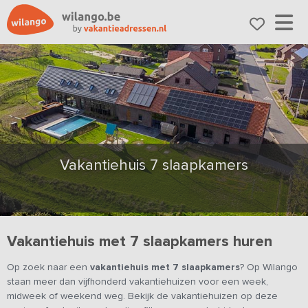
Vakantiehuis 7 slaapkamers
Vakantiehuis met 7 slaapkamers huren
Op zoek naar een
vakantiehuis met 7 slaapkamers
? Op Wilango
staan meer dan vijfhonderd vakantiehuizen voor een week,
midweek of weekend weg. Bekijk de vakantiehuizen op deze