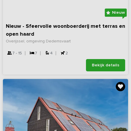
Nieuw
Nieuw - Sfeervolle woonboerderij met terras en
open haard
Overijssel, omgeving Dedemsvaart
7 - 15
7
4
2
Bekijk details