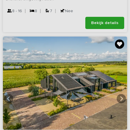
8 - 16
8
7
Nee
Bekijk details