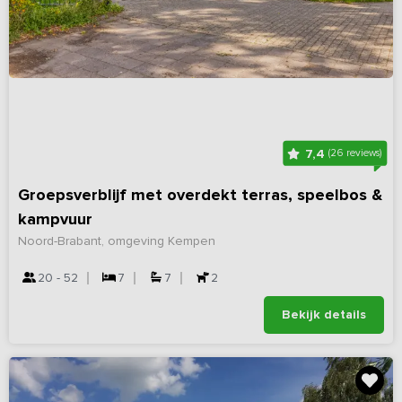
7,4
(26 reviews)
Groepsverblijf met overdekt terras, speelbos &
kampvuur
Noord-Brabant, omgeving Kempen
20 - 52
7
7
2
Bekijk details