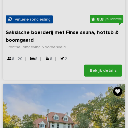
8,8
Virtuele rondleiding
(39 reviews)
Saksische boerderij met Finse sauna, hottub &
boomgaard
Drenthe, omgeving Noordenveld
8 - 20
8
8
2
Bekijk details