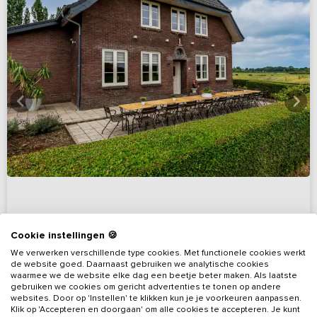
Cookie instellingen 🍪
9,8
(4 reviews)
We verwerken verschillende type cookies. Met functionele cookies werkt
de website goed. Daarnaast gebruiken we analytische cookies
Ontspannen in stijl in het Limburgse heuvelland
waarmee we de website elke dag een beetje beter maken. Als laatste
Limburg, omgeving Heuvelland
gebruiken we cookies om gericht advertenties te tonen op andere
websites. Door op 'Instellen' te klikken kun je je voorkeuren aanpassen.
Klik op 'Accepteren en doorgaan' om alle cookies te accepteren. Je kunt
8 - 20
8
8
1