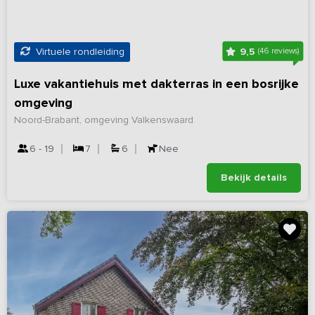
9,5
Virtuele rondleiding
(46 reviews)
Luxe vakantiehuis met dakterras in een bosrijke
omgeving
Noord-Brabant, omgeving Valkenswaard
6 - 19
7
6
Nee
Bekijk details