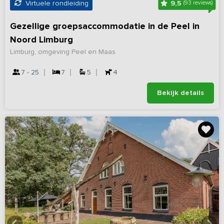
9,5
Virtuele rondleiding
(93 reviews)
Gezellige groepsaccommodatie in de Peel in
Noord Limburg
Limburg, omgeving Peel en Maas
7 - 25
7
5
4
Bekijk details