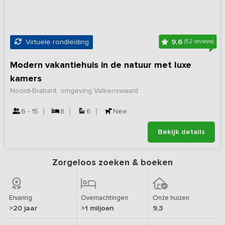
9,6
Virtuele rondleiding
(52 reviews)
Modern vakantiehuis in de natuur met luxe
kamers
Noord-Brabant, omgeving Valkenswaard
6 - 15
8
6
Nee
Bekijk details
Zorgeloos zoeken & boeken
Ervaring
Overnachtingen
Onze huizen
>20 jaar
>1 miljoen
9,3