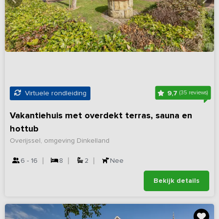
9,7
Virtuele rondleiding
(35 reviews)
Vakantiehuis met overdekt terras, sauna en
hottub
Overijssel, omgeving Dinkelland
6 - 16
8
2
Nee
Bekijk details