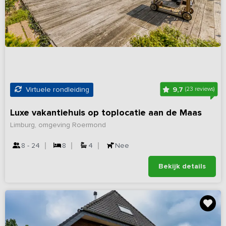
9,7
Virtuele rondleiding
(23 reviews)
Luxe vakantiehuis op toplocatie aan de Maas
Limburg, omgeving Roermond
8 - 24
8
4
Nee
Bekijk details