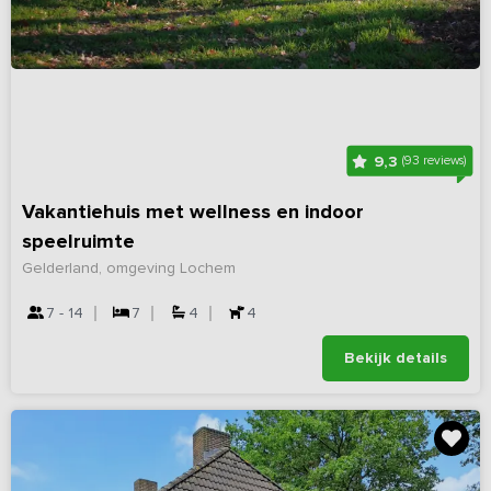
9,3
(93 reviews)
Vakantiehuis met wellness en indoor
speelruimte
Gelderland, omgeving Lochem
7 - 14
7
4
4
Bekijk details