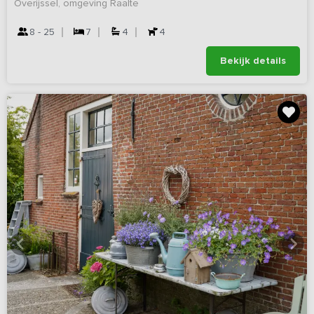
Overijssel, omgeving Raalte
8 - 25
7
4
4
Bekijk details