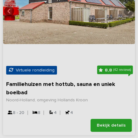
8,8
Virtuele rondleiding
(42 reviews)
Familiehuizen met hottub, sauna en uniek
boeibad
Noord-Holland, omgeving Hollands Kroon
8 - 20
8
4
4
Bekijk details