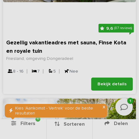
9,6
(87 reviews)
Gezellig vakantieadres met sauna, Finse Kota
en royale tuin
Friesland, omgeving Dongeradeel
8 - 16
7
5
Nee
Bekijk details
1
X
Kies 'Aankomst - Vertrek' voor de beste
resultaten
1
Filters
Delen
Sorteren