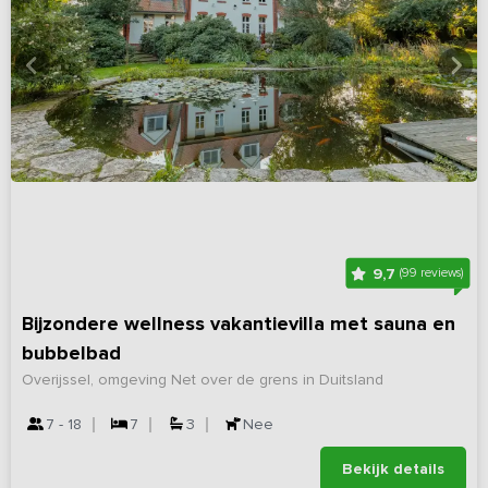
9,7
(99 reviews)
Bijzondere wellness vakantievilla met sauna en
bubbelbad
Overijssel, omgeving Net over de grens in Duitsland
7 - 18
7
3
Nee
Bekijk details