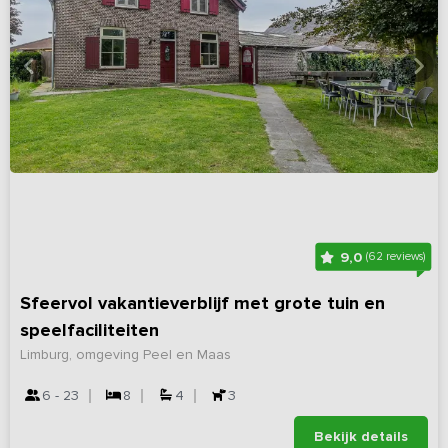
9,0
(62 reviews)
Sfeervol vakantieverblijf met grote tuin en
speelfaciliteiten
Limburg, omgeving Peel en Maas
6 - 23
8
4
3
Bekijk details