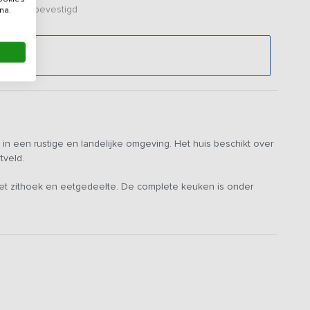
er zijn bevestigd
na.
.
 een rustige en landelijke omgeving. Het huis beschikt over
tveld.
met zithoek en eetgedeelte. De complete keuken is onder
n. Aan de verschillende tafels die samengevoegd kunnen
en. De huiselijke woonkamer is voorzien van openhaard en
 altijd van de zon kunt genieten. Er is een zeer groot
etballen. Ook is er een jeu de boules baan, volleybalveld en