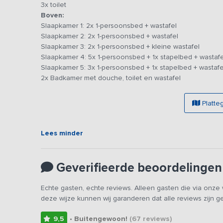
Dit
vakantieadres
is zeer geschikt voor familie- en vr
3x toilet
willen voetballen op ons
Boven:
voetbalveld.
Slaapkamer 1: 2x 1-persoonsbed + wastafel
Slaapkamer 2: 2x 1-persoonsbed + wastafel
Dit vakantieadres is zowel voor kleine als grotere 
Slaapkamer 3: 2x 1-persoonsbed + kleine wastafel
platform. Het betreft hetzelfde vakantieadres met de
Slaapkamer 4: 5x 1-persoonsbed + 1x stapelbed + wastafe
groep tegelijk verhuurd.
Slaapkamer 5: 3x 1-persoonsbed + 1x stapelbed + wastafe
2x Badkamer met douche, toilet en wastafel
Platte
Lees minder
Geverifieerde beoordelingen
Echte gasten, echte reviews. Alleen gasten die via onz
deze wijze kunnen wij garanderen dat alle reviews zijn 
9,5
• Buitengewoon!
(67
reviews
)