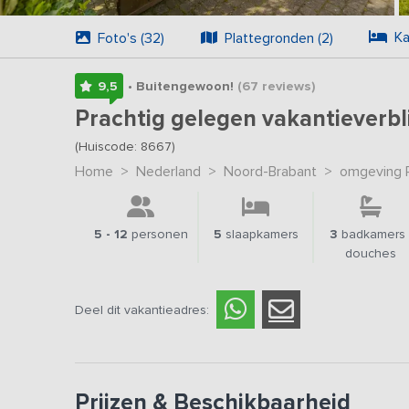
Ka
Foto's (32)
Plattegronden (2)
9,5
• Buitengewoon!
(67
reviews
)
Prachtig gelegen vakantieverbli
(Huiscode: 8667)
Home
>
Nederland
>
Noord-Brabant
>
omgeving 
5 - 12
personen
5
slaapkamers
3
badkamers 
douches
Deel dit vakantieadres:
Prijzen & Beschikbaarheid