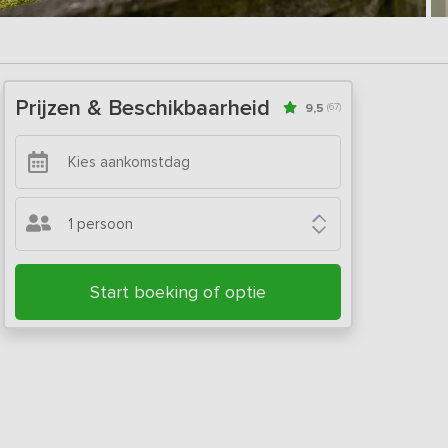
Prijzen & Beschikbaarheid
9,5
(67)
1 persoon
Start boeking of optie