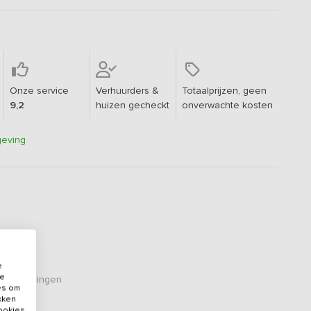
Onze service
Verhuurders &
Totaalprijzen, geen
9,2
huizen gecheckt
onverwachte kosten
geving
e
de
eoordelingen
es om
ikken
cookies