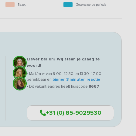
Bezet
Geselecteerde periode
Liever bellen? Wij staan je graag te
woord!
• Ma t/m vr van 9:00–12:30 en 13:30–17:00
bereikbaar en
binnen 3 minuten reactie
• Dit vakantieadres heeft huiscode
8667
+31 (0) 85-9029530