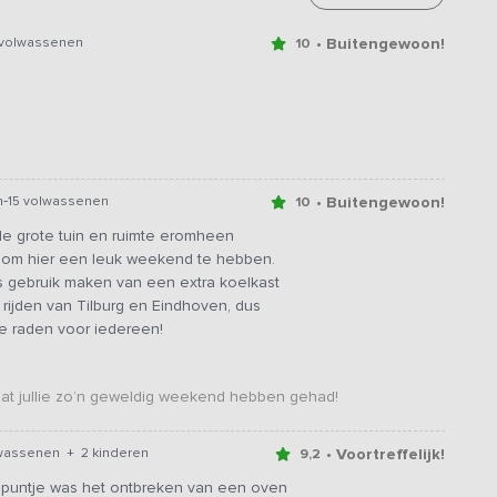
• Buitengewoon!
 volwassenen
10
-
• Buitengewoon!
n
15 volwassenen
10
e grote tuin en ruimte eromheen
n om hier een leuk weekend te hebben.
fs gebruik maken van een extra koelkast
 rijden van Tilburg en Eindhoven, dus
 te raden voor iedereen!
dat jullie zo’n geweldig weekend hebben gehad!
• Voortreffelijk!
lwassenen + 2 kinderen
9,2
inpuntje was het ontbreken van een oven