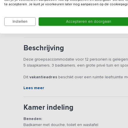
Gegevens van de verhuurd
te accepteren. Je kunt je voorkeuren later nog aanpassen op de cookiepagi
Dit vakantieadres is alleen in het weekend boekbaar
Instellen
Accepteren en doorgaan
Beschrijving
Deze groepsaccommodatie voor 12 personen is gelegen in
5 slaapkamers, 3 badkamers, een grote privé tuin en spor
Dit
vakantieadres
beschikt over een ruimte leefruimte 
andere voorzien van een vaatwasser en combi magnetro
Lees meer
worden tot 1 grote tafel kun je heerlijk met z’n allen et
televisie.
Kamer indeling
Buiten vind je meerdere (overdekte) terrassen waardoor je
voetbalveld met goals waar je heerlijk een potje kunt vo
tafeltennistafel. Genoeg vertier dus!
Beneden:
Badkamer met douche, toilet en wastafel