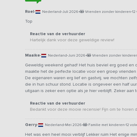
Roel
-
-
-
-
Nederland
Juli 2026
Vrienden zonder kinderen
12
Top
Reactie van de verhuurder
Hartelijk dank voor deze geweldige review!
Maaike
-
-
-
Nederland
Juni 2026
Vrienden zonder kindere
Geweldig weekend gehad! Het huis beviel erg goed en d
maakte het de perfecte locatie voor een groep vriende
De eigenaren waren erg lief en gastvrij, we mochten zel
die in hun schuur stond. Locatie is ongeveer een half uur
uitgaan is zeker een optie als je hier verblijft. Zeker aan
Reactie van de verhuurder
Bedankt voor deze mooie recensie! Fijn om te horen 
Gerry
-
-
-
-
Nederland
Mei 2026
Familie met kinderen
12 vo
Het was een heel mooi verblijf Lekker ruim Het enige m