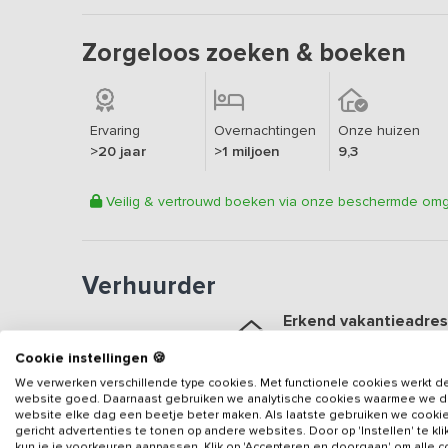
Zorgeloos zoeken & boeken
Ervaring
Overnachtingen
Onze huizen
>20 jaar
>1 miljoen
9,3
Veilig & vertrouwd boeken via onze beschermde om
Verhuurder
Erkend vakantieadres
Aangesloten sinds
2007
Cookie instellingen 🍪
Geweldige locatie
We verwerken verschillende type cookies. Met functionele cookies werkt d
website goed. Daarnaast gebruiken we analytische cookies waarmee we 
Een
9.5
op basis van
67
b
website elke dag een beetje beter maken. Als laatste gebruiken we cooki
gericht advertenties te tonen op andere websites. Door op 'Instellen' te kl
Veilig & vertrouwd
kun je je voorkeuren aanpassen. Klik op 'Accepteren en doorgaan' om alle 