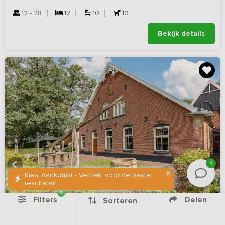
12 - 28
12
10
10
Bekijk details
1
X
Kies 'Aankomst - Vertrek' voor de beste
resultaten
1
Filters
Delen
Sorteren