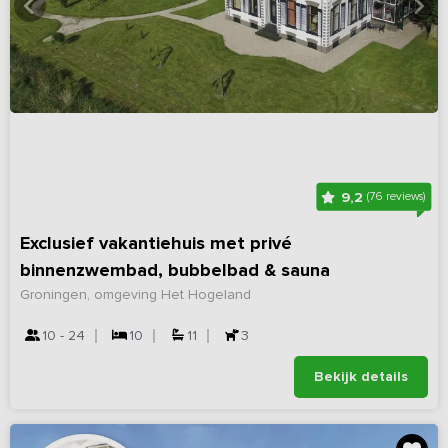
9,2
(76 reviews)
Exclusief vakantiehuis met privé
binnenzwembad, bubbelbad & sauna
Groningen, omgeving Het Hogeland
10 - 24
10
11
3
Bekijk details