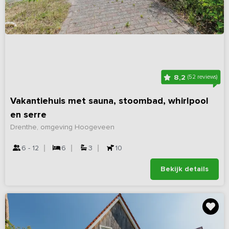
8,2
(52 reviews)
Vakantiehuis met sauna, stoombad, whirlpool
en serre
Drenthe, omgeving Hoogeveen
6 - 12
6
3
10
Bekijk details