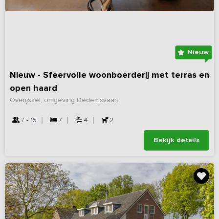
Nieuw
Nieuw - Sfeervolle woonboerderij met terras en
open haard
Overijssel, omgeving Dedemsvaart
7 - 15
7
4
2
Bekijk details