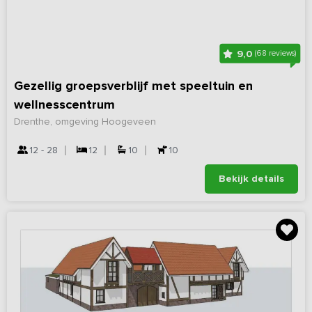
9,0
(68 reviews)
Gezellig groepsverblijf met speeltuin en
wellnesscentrum
Drenthe, omgeving Hoogeveen
12 - 28
12
10
10
Bekijk details