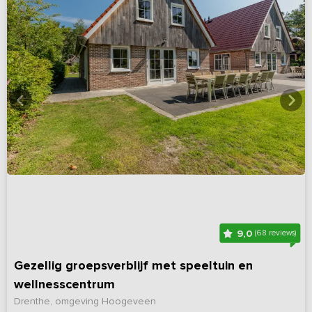
9,0
(68 reviews)
Gezellig groepsverblijf met speeltuin en
wellnesscentrum
Drenthe, omgeving Hoogeveen