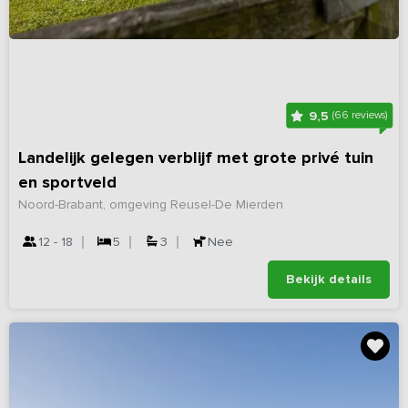
9,5
(66 reviews)
Landelijk gelegen verblijf met grote privé tuin
en sportveld
Noord-Brabant, omgeving Reusel-De Mierden
12 - 18
5
3
Nee
Bekijk details