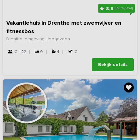
8,8
(59 reviews)
Vakantiehuis in Drenthe met zwemvijver en
fitnessbos
Drenthe, omgeving Hoogeveen
10 - 22
9
4
10
Bekijk details