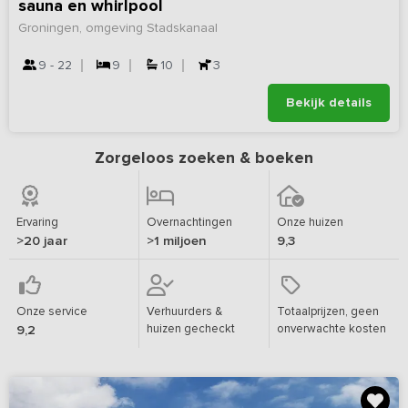
sauna en whirlpool
Groningen, omgeving Stadskanaal
9 - 22
9
10
3
Bekijk details
Zorgeloos zoeken & boeken
Ervaring
Overnachtingen
Onze huizen
>20 jaar
>1 miljoen
9,3
Onze service
Verhuurders &
Totaalprijzen, geen
huizen gecheckt
onverwachte kosten
9,2