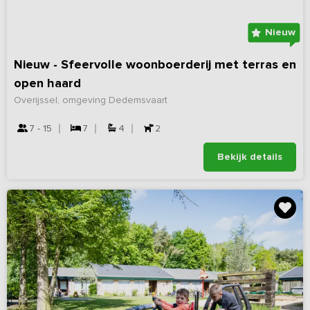
Nieuw
Nieuw - Sfeervolle woonboerderij met terras en
open haard
Overijssel, omgeving Dedemsvaart
7 - 15
7
4
2
Bekijk details