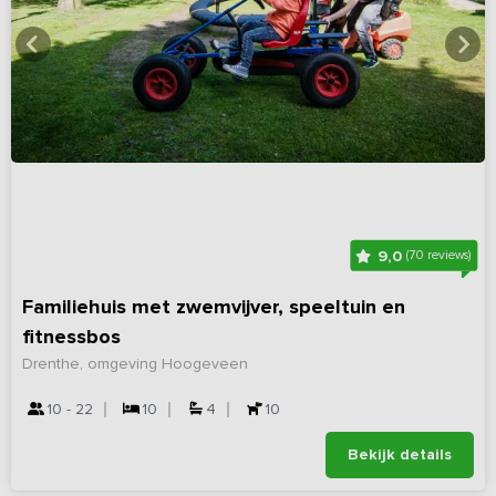
9,0
(70 reviews)
Familiehuis met zwemvijver, speeltuin en
fitnessbos
Drenthe, omgeving Hoogeveen
10 - 22
10
4
10
Bekijk details