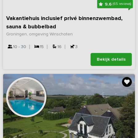
9,6
(65 reviews)
Vakantiehuis inclusief privé binnenzwembad,
sauna & bubbelbad
Groningen, omgeving Winschoten
10 - 30
15
16
3
Bekijk details