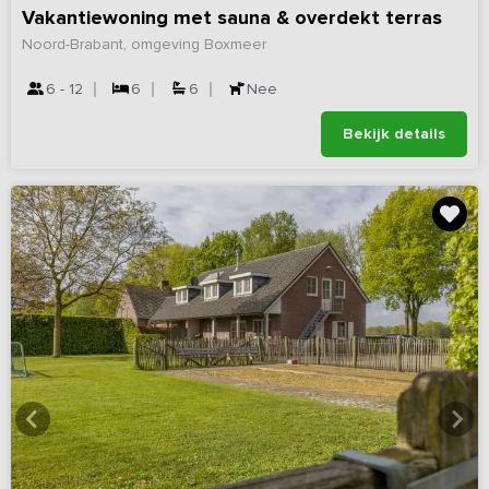
Vakantiewoning met sauna & overdekt terras
Noord-Brabant, omgeving Boxmeer
6 - 12
6
6
Nee
Bekijk details