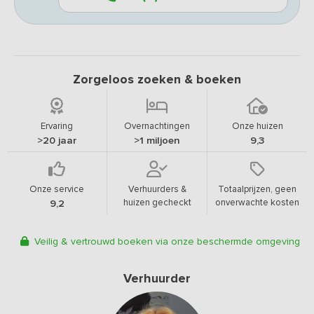
Zorgeloos zoeken & boeken
Ervaring
Overnachtingen
Onze huizen
>20 jaar
>1 miljoen
9,3
Onze service
Verhuurders &
Totaalprijzen, geen
huizen gecheckt
onverwachte kosten
9,2
Veilig & vertrouwd boeken via onze beschermde omgeving
Verhuurder