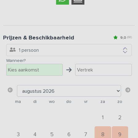
Prijzen & Beschikbaarheid
9,0
(68)
1 persoon
Wanneer?
ma
di
wo
do
vr
za
zo
1
2
3
4
5
6
7
8
9