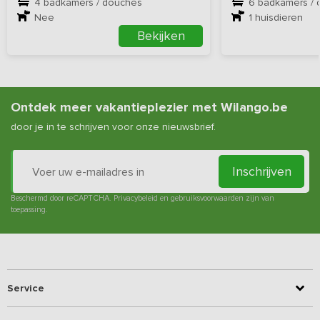
4 badkamers / douches
6 badkamers /
Nee
1
huisdieren
Bekijken
Ontdek meer vakantieplezier met Wilango.be
door je in te schrijven voor onze nieuwsbrief.
Inschrijven
Beschermd door reCAPTCHA.
Privacybeleid
en
gebruiksvoorwaarden
zijn van
toepassing.
Service