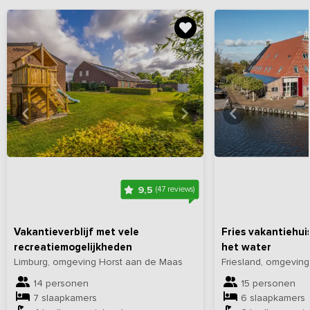
Bekijk
hier
alle foto's
Bekijk
hi
9,5
(47 reviews)
Vakantieverblijf met vele
Fries vakantiehui
recreatiemogelijkheden
het water
Limburg, omgeving Horst aan de Maas
Friesland, omgevin
14 personen
15 personen
7 slaapkamers
6 slaapkamers