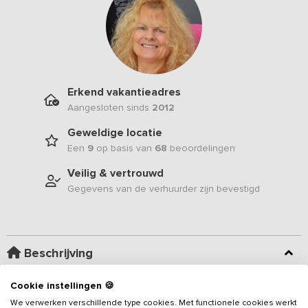
Erkend vakantieadres
Aangesloten sinds
2012
Geweldige locatie
Een
9
op basis van
68
beoordelingen
Veilig & vertrouwd
Gegevens van de verhuurder zijn bevestigd
Beschrijving
Cookie instellingen 🍪
Deze groepsaccommodatie is voorzien 12 slaapkamers en 10
badkamers. Dit
vakantieadres
bestaat uit twee geschakelde
We verwerken verschillende type cookies. Met functionele cookies werkt