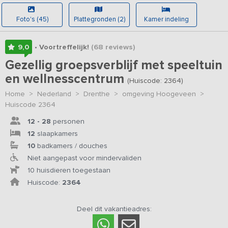
Foto's (45)
Plattegronden (2)
Kamer indeling
9,0
• Voortreffelijk!
(68
reviews
)
Gezellig groepsverblijf met speeltuin
en wellnesscentrum
(Huiscode: 2364)
Home
>
Nederland
>
Drenthe
>
omgeving Hoogeveen
>
Huiscode 2364
12 - 28
personen
12
slaapkamers
10
badkamers / douches
Niet aangepast voor mindervaliden
10 huisdieren toegestaan
Huiscode:
2364
Deel dit vakantieadres: