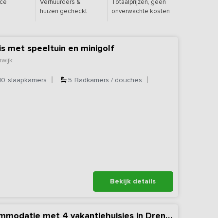
ice
Verhuurders &
Totaalprijzen, geen
huizen gecheckt
onverwachte kosten
is met speeltuin en minigolf
wijk
10
slaapkamers
5
Badkamers / douches
Bekijk details
Nieuw - Groepsaccommodatie met 4 vakantiehuisjes in Drenthe