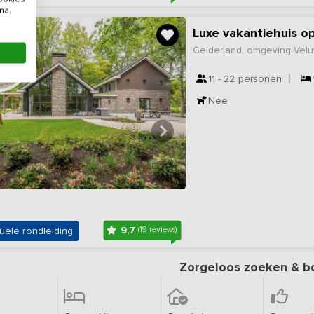
na.
Luxe vakantiehuis o
Gelderland, omgeving Vel
11 - 22
personen
Nee
9,7
uele rondleiding
(19 reviews)
Zorgeloos zoeken & b