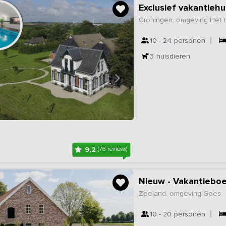
Groningen, omgeving Het
10 - 24
personen
3
huisdieren
9,2
(76 reviews)
Nieuw - Vakantieboe
Zeeland, omgeving Goes
10 - 20
personen