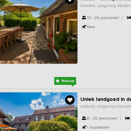
Drenthe, omgeving Wester
10 - 26
personen
Nee
Nieuw
Uniek landgoed in d
Limburg, omgeving Heuvel
8 - 30
personen
1
huisdieren