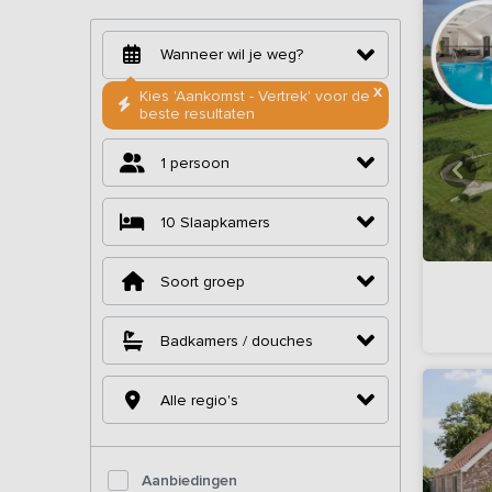
X
Kies 'Aankomst - Vertrek' voor de
beste resultaten
1 persoon
10
Slaapkamers
Soort groep
Badkamers / douches
Alle regio's
Aanbiedingen