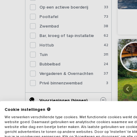
Op een actieve boerderij
33
Pooltafel
73
Zwembad
38
Bar, kroeg of tap-installatie
62
Hottub
42
Tuin
311
Bubbelbad
24
Vergaderen & Overnachten
37
Privé binnenzwembad
3
Voorzieningen (binnen)
Cookie instellingen 🍪
Sjoelbak
178
We verwerken verschillende type cookies. Met functionele cookies werkt d
website goed. Daarnaast gebruiken we analytische cookies waarmee we 
Tafelvoetbal
145
website elke dag een beetje beter maken. Als laatste gebruiken we cooki
gericht advertenties te tonen op andere websites. Door op 'Instellen' te kl
Tafeltennistafel (binnen)
103
kun je je voorkeuren aanpassen. Klik op 'Accepteren en doorgaan' om alle 