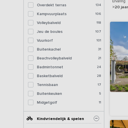
Ervaring
Overdekt terras
134
>20 jaa
Kampvuurplaats
106
Volleybalveld
118
Jeu de boules
107
Vuurkorf
101
Buitenkachel
31
Beachvolleybalveld
21
Badmintonnet
24
Basketbalveld
28
Tennisbaan
17
Buitenkeuken
5
Midgetgolf
11
Kindvriendelijk & spelen