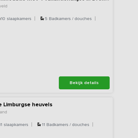
veld
10
slaapkamers
5
Badkamers / douches
Bekijk details
e Limburgse heuvels
land
11
slaapkamers
11
Badkamers / douches