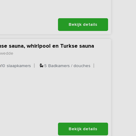
Bekijk details
nse sauna, whirlpool en Turkse sauna
gtwedde
10
slaapkamers
5
Badkamers / douches
Bekijk details