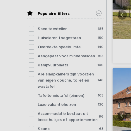
Populaire filters
Speeltoestellen
185
Huisdieren toegestaan
150
Overdekte speelruimte
140
Aangepast voor mindervaliden
163
Kampvuurplaats
106
Alle slaapkamers zijn voorzien
van eigen douche, toilet en
146
wastafel
Tafeltennistafel (binnen)
103
Luxe vakantiehuizen
130
Accommodatie bestaat uit
96
losse huisjes of appartementen
Sauna
63