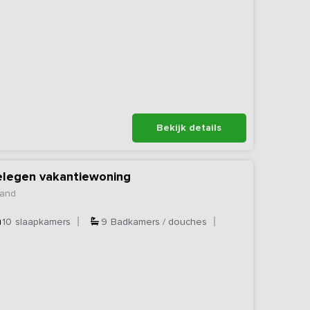
Bekijk details
elegen vakantiewoning
land
10
slaapkamers
9
Badkamers / douches