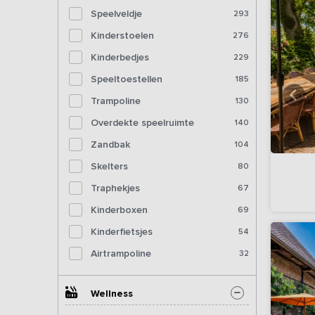
Speelveldje
293
Kinderstoelen
276
Kinderbedjes
229
Speeltoestellen
185
Trampoline
130
Overdekte speelruimte
140
Zandbak
104
Skelters
80
Traphekjes
67
Kinderboxen
69
Kinderfietsjes
54
Airtrampoline
32
Wellness