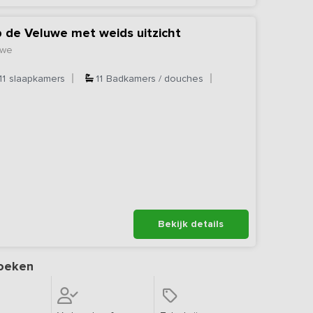
p de Veluwe met weids uitzicht
uwe
11
slaapkamers
11
Badkamers / douches
Bekijk details
oeken