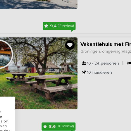
9,4
(14 reviews)
Vakantiehuis met Fi
Groningen, omgeving Vla
10 - 24
personen
10
huisdieren
e
de
es om
ikken
8,6
(76 reviews)
cookies