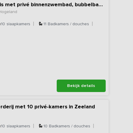
Exclusief vakantiehuis met privé binnenzwembad, bubbelbad & sauna
 Hogeland
10
slaapkamers
11
Badkamers / douches
Bekijk details
rderij met 10 privé-kamers in Zeeland
10
slaapkamers
10
Badkamers / douches