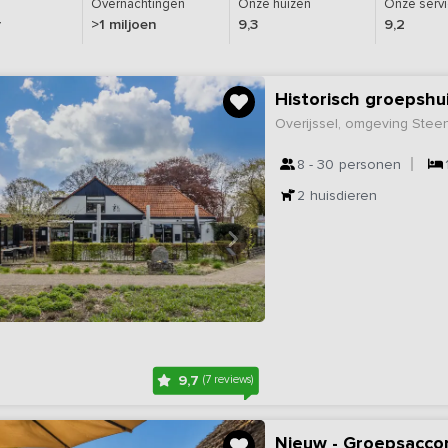
Overnachtingen
Onze huizen
Onze serv
r
>1 miljoen
9,3
9,2
Historisch groepshu
Overijssel, omgeving Steen
8 - 30
personen
2
huisdieren
9,7
(7 reviews)