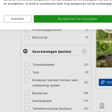
te accepteren. Je kunt je voorkeuren later nog aanpassen op de cookiepagi
Dartbord
101
Pooltafel
73
Instellen
Accepteren en doorgaan
Biljart
38
Fitnessapparatuur
16
Bioscoop
14
Voorzieningen (buiten)
Tuinmeubelen
321
Tuin
311
Kinderen kunnen binnen een
Virt
153
omheining spelen
Barbecue
158
Voetbalveld
179
Tafeltennistafel (buiten)
142