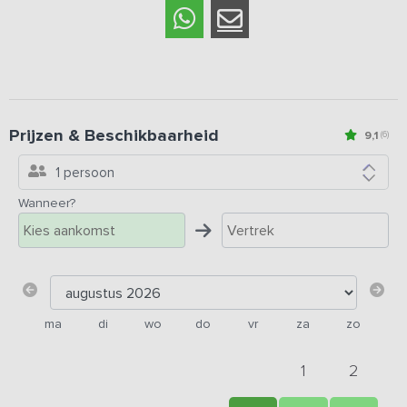
Prijzen & Beschikbaarheid
9,1
(6)
1 persoon
Wanneer?
ma
di
wo
do
vr
za
zo
1
2