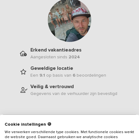
Erkend vakantieadres
Aangesloten sinds
2024
Geweldige locatie
Een
9.1
op basis van
6
beoordelingen
Veilig & vertrouwd
Gegevens van de verhuurder zijn bevestigd
Beschrijving
Cookie instellingen 🍪
We verwerken verschillende type cookies. Met functionele cookies werkt
de website goed. Daarnaast gebruiken we analytische cookies
In een prachtige groene omgeving biedt deze