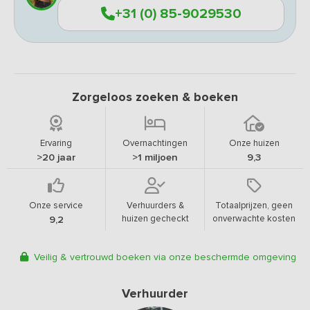
+31 (0) 85-9029530
Zorgeloos zoeken & boeken
Ervaring
Overnachtingen
Onze huizen
>20 jaar
>1 miljoen
9,3
Onze service
Verhuurders &
Totaalprijzen, geen
huizen gecheckt
onverwachte kosten
9,2
Veilig & vertrouwd boeken via onze beschermde omgeving
Verhuurder