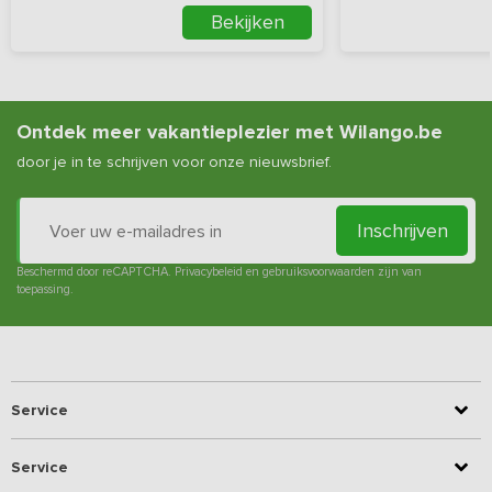
Bekijken
Ontdek meer vakantieplezier met Wilango.be
door je in te schrijven voor onze nieuwsbrief.
Inschrijven
Beschermd door reCAPTCHA.
Privacybeleid
en
gebruiksvoorwaarden
zijn van
toepassing.
Service
Service