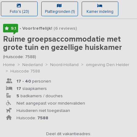
Foto's (23)
Plattegronden (1)
Kamer indeling
9,1
• Voortreffelijk!
(6
reviews
)
Ruime groepsaccommodatie met
grote tuin en gezellige huiskamer
(Huiscode: 7588)
Home
>
Nederland
>
Noord-Holland
>
omgeving Den Helder
>
Huiscode 7588
17 - 40
personen
17
slaapkamers
5
badkamers / douches
Niet aangepast voor mindervaliden
Huisdieren niet toegestaan
Huiscode:
7588
Deel dit vakantieadres: