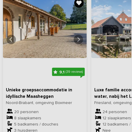
Bekijk
hier
alle foto's
Bekijk
hi
9,1
(39 reviews)
Unieke groepsaccommodatie in
Luxe familie acc
idyllische Maasheggen
water, nabij het I
Noord-Brabant, omgeving Boxmeer
Friesland, omgeving
20 personen
24 personen
8 slaapkamers
12 slaapkamers
5 badkamers / douches
12 badkamers /
3
huisdieren
Nee