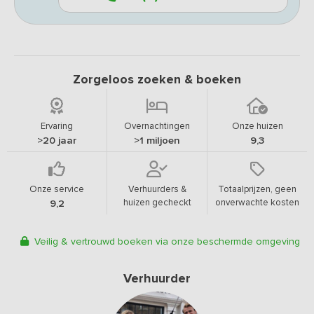
Zorgeloos zoeken & boeken
Ervaring
Overnachtingen
Onze huizen
>20 jaar
>1 miljoen
9,3
Onze service
Verhuurders &
Totaalprijzen, geen
huizen gecheckt
onverwachte kosten
9,2
Veilig & vertrouwd boeken via onze beschermde omgeving
Verhuurder