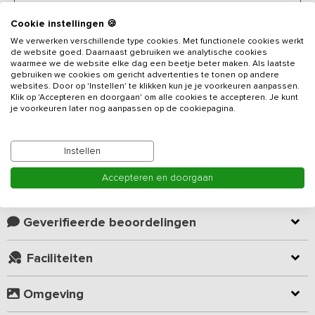
Cookie instellingen 🍪
Beschrijving
We verwerken verschillende type cookies. Met functionele cookies werkt
de website goed. Daarnaast gebruiken we analytische cookies
waarmee we de website elke dag een beetje beter maken. Als laatste
In alle rust even weg van de hectiek van de stad of kantoor.
gebruiken we cookies om gericht advertenties te tonen op andere
websites. Door op 'Instellen' te klikken kun je je voorkeuren aanpassen.
Dijken, slootjes, riet, molens en weilanden; deze stijlvolle, luxe
Klik op 'Accepteren en doorgaan' om alle cookies te accepteren. Je kunt
vergaderlocatie is gelegen in dit inspirerende polderlandschap aan
je voorkeuren later nog aanpassen op de cookiepagina.
de rand van het dorp. Het beschikt over alles wat u nodig heeft om
een zakelijke bijeenkomst tot een succes te maken. Om tijdens
Lees meer
een meerdaags verblijf van optimale privacy te genieten, beschikt
Instellen
deze accommodatie over 10 zeer ruime slaapkamers en wordt
uitsluitend aan een groep verhuurd.
Accepteren en doorgaan
Kamer indeling
Op de begane grond zijn er meerdere break outrooms te vinden.
Naast de grote vergaderzaal (los bij te boeken tegen meerprijs) op
Geverifieerde beoordelingen
de eerste verdieping, kunnen workshops in de grote gezamenlijke
ruimte en de tuinkamer georganiseerd worden. De accommodatie
Faciliteiten
is bij uitstek geschikt voor meerdaagse trainingen, MT
vergaderingen, teambuildingdagen of workshops. Uitstekende WiFi,
Omgeving
een flipover en een XXL TV-scherm met HDMI-verbinding (ook als
presentatiescherm te gebruiken).