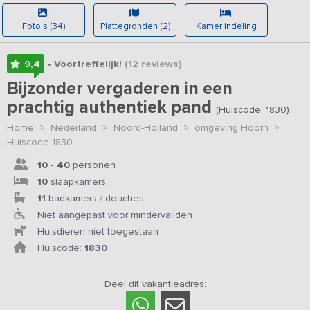
Foto's (34)
Plattegronden (2)
Kamer indeling
9,4
• Voortreffelijk!
(12
reviews
)
Bijzonder vergaderen in een
prachtig authentiek pand
(Huiscode: 1830)
Home
>
Nederland
>
Noord-Holland
>
omgeving Hoorn
>
Huiscode 1830
10 - 40
personen
10
slaapkamers
11
badkamers / douches
Niet aangepast voor mindervaliden
Huisdieren niet toegestaan
Huiscode:
1830
Deel dit vakantieadres: