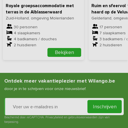
Royale groepsaccommodatie met
Ruim en sfeervol 
terras in de Alblasserwaard
haard op de Velu
Zuid-Holland, omgeving Molenlanden
Gelderland, omgevi
30 personen
17 personen
4 slaapkamers
7 slaapkamers
4 badkamers / douches
3 badkamers / 
2
huisdieren
2
huisdieren
Bekijken
Ontdek meer vakantieplezier met Wilango.be
door je in te schrijven voor onze nieuwsbrief.
Inschrijven
Beschermd door reCAPTCHA.
Privacybeleid
en
gebruiksvoorwaarden
zijn van
toepassing.