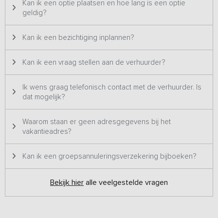
grote (openbare) speelweide gelegen waar er leuke
Kan ik een optie plaatsen en hoe lang is een optie
groepsactiviteiten kunnen worden georganiseerd. Aan de
geldig?
achterzijde van de groepsaccommodatie is een kleine
passantenhaven gerealiseerd.
Kan ik een bezichtiging inplannen?
Kan ik een vraag stellen aan de verhuurder?
Ik wens graag telefonisch contact met de verhuurder. Is
dat mogelijk?
Waarom staan er geen adresgegevens bij het
vakantieadres?
Kan ik een groepsannuleringsverzekering bijboeken?
Bekijk hier
alle veelgestelde vragen