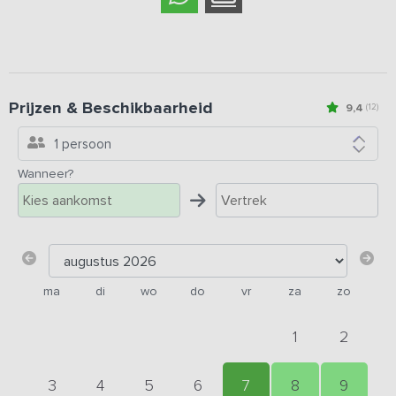
Prijzen & Beschikbaarheid
9,4
(12)
1 persoon
Wanneer?
ma
di
wo
do
vr
za
zo
1
2
3
4
5
6
7
8
9