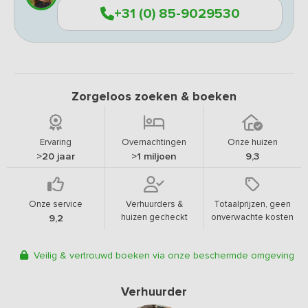
+31 (0) 85-9029530
Zorgeloos zoeken & boeken
Ervaring
Overnachtingen
Onze huizen
>20 jaar
>1 miljoen
9,3
Onze service
Verhuurders &
Totaalprijzen, geen
huizen gecheckt
onverwachte kosten
9,2
Veilig & vertrouwd boeken via onze beschermde omgeving
Verhuurder