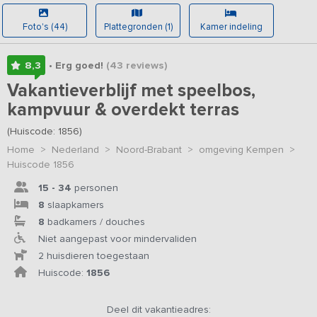
Foto's (44)
Plattegronden (1)
Kamer indeling
8,3
• Erg goed!
(43
reviews
)
Vakantieverblijf met speelbos,
kampvuur & overdekt terras
(Huiscode: 1856)
Home
>
Nederland
>
Noord-Brabant
>
omgeving Kempen
>
Huiscode 1856
15 - 34
personen
8
slaapkamers
8
badkamers / douches
Niet aangepast voor mindervaliden
2 huisdieren toegestaan
Huiscode:
1856
Deel dit vakantieadres: