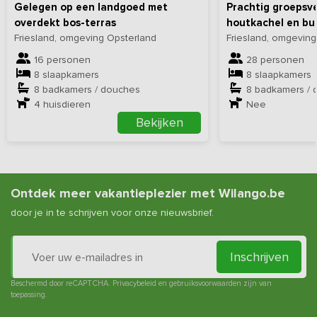
Gelegen op een landgoed met
Prachtig groepsve
overdekt bos-terras
houtkachel en b
Friesland, omgeving Opsterland
Friesland, omgevin
16 personen
28 personen
8 slaapkamers
8 slaapkamers
8 badkamers / douches
8 badkamers / 
4
huisdieren
Nee
Bekijken
Ontdek meer vakantieplezier met Wilango.be
door je in te schrijven voor onze nieuwsbrief.
Inschrijven
Beschermd door reCAPTCHA.
Privacybeleid
en
gebruiksvoorwaarden
zijn van
toepassing.