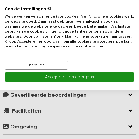
Cookie instellingen 🍪
Beschrijving
We verwerken verschillende type cookies. Met functionele cookies werkt
de website goed. Daarnaast gebruiken we analytische cookies
waarmee we de website elke dag een beetje beter maken. Als laatste
Deze comfortabele groepsaccommodatie is voorzien van 8
gebruiken we cookies om gericht advertenties te tonen op andere
slaapkamers, 8 badkamers en geschikt voor maximaal 34
websites. Door op 'Instellen' te klikken kun je je voorkeuren aanpassen.
Klik op 'Accepteren en doorgaan' om alle cookies te accepteren. Je kunt
personen. Dit
vakantieadres
is bij uitstek geschikt voor uw familie-
je voorkeuren later nog aanpassen op de cookiepagina.
of vriendengroepen.
Lees meer
De accommodatie beschikt over een gezamenlijke ruimte met zit-
Instellen
en eethoek. In de zithoek vindt u heerlijke lounge banken. In het
eetgedeelte staan verschillende tafels met stoelen waar je
Accepteren en doorgaan
Kamer indeling
gezamenlijk kunt eten. De keuken is van alle gemakken voorzien
zoals 5-pits gasfornuis, koelkast, diepvries, magnetron, oven en
vaatwasmachine.
Geverifieerde beoordelingen
Het thema: “Ik hou van Holland” is tot in de details doorgevoerd.
Faciliteiten
Zo hebben alle slaapkamers bijvoorbeeld oude kinderliedjes als
thema. Het Delfts-blauw voert de boventoon en de wandlampjes
Omgeving
zijn gemaakt van oude klompen. De stoffige, gehaakte kleedjes uit
oma’s kast zijn aan een tweede leven als wanddecoratie