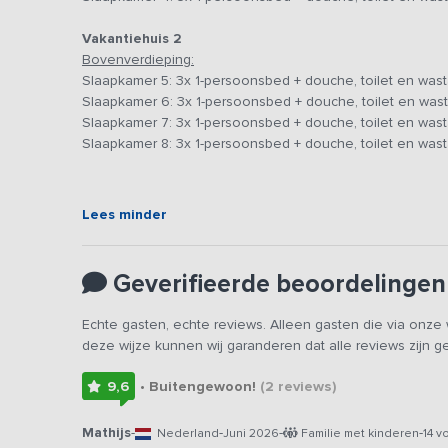
schoonheid van het landschap kun je zo bewonderen. Op 
spelcomputer en spelletjes gegarandeerd plezier aan i
Vakantiehuis 2
Bovenverdieping:
Slaap- en badkamers
Slaapkamer 5: 3x 1-persoonsbed + douche, toilet en was
De acht slaapkamers zijn ingericht met warme materialen
Slaapkamer 6: 3x 1-persoonsbed + douche, toilet en was
kwijt te kunnen Elke slaapkamer beschikt over een eigen
Slaapkamer 7: 3x 1-persoonsbed + douche, toilet en was
wanneer je met veel personen bent en iedereen z’n eige
Slaapkamer 8: 3x 1-persoonsbed + douche, toilet en was
bovendien rolstoeltoegankelijk, wat de woning extra toe
minder goed ter been zijn.
Lees minder
Buiten
Het huis ligt aan een groot grasveld en beschikt over twe
een kop koffie drinken of genieten van een rustige avond 
Geverifieerde beoordelingen
voor ontbijt, lunch of diner in de buitenlucht. Voor een u
kun je snel en duurzaam de bossen, heidevelden en zan
Echte gasten, echte reviews. Alleen gasten die via onz
materialen en energiezuinige oplossingen, het combineert
deze wijze kunnen wij garanderen dat alle reviews zijn 
zonnepanelen, vloerverwarming, goede isolatie en slim
duurzaamheid hand in hand gaan.
9,6
• Buitengewoon!
(2
reviews
)
Mathijs
-
-
-
-
Nederland
Juni 2026
Familie met kinderen
14 