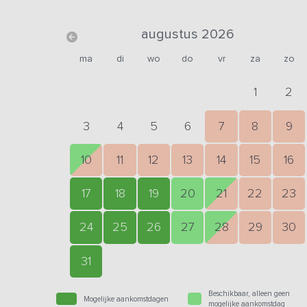
augustus 2026
ma
di
wo
do
vr
za
zo
1
2
3
4
5
6
7
8
9
10
11
12
13
14
15
16
17
18
19
20
21
22
23
24
25
26
27
28
29
30
31
Beschikbaar, alleen geen
Mogelijke aankomstdagen
mogelijke aankomstdag