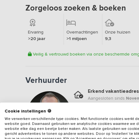
Zorgeloos zoeken & boeken
Ervaring
Overnachtingen
Onze huizen
>20 jaar
>1 miljoen
9,3
Veilig & vertrouwd boeken via onze beschermde om
Verhuurder
Erkend vakantieadres
Aangesloten sinds
Novem
Geweldige locatie
Cookie instellingen 🍪
Een
9.6
op basis van
2
be
We verwerken verschillende type cookies. Met functionele cookies werkt d
website goed. Daarnaast gebruiken we analytische cookies waarmee we 
Veilig & vertrouwd
website elke dag een beetje beter maken. Als laatste gebruiken we cooki
gericht advertenties te tonen op andere websites. Door op 'Instellen' te kl
Gegevens van de verhuurd
kun je je voorkeuren aanpassen. Klik op 'Accepteren en doorgaan' om alle 