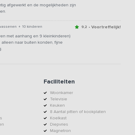
achtig afgewerkt en de mogelijkheden zijn
ven.
• Voortreffelijk!
wassenen + 10 kinderen
9,2
ren met aanhang en 9 kleinkinderen)
 alleen naar buiten konden, fijne
g.
Faciliteiten
Woonkamer
Televisie
Keuken
8 Aantal pitten of kookplaten
s
Koelkast
en
Diepvries
Magnetron