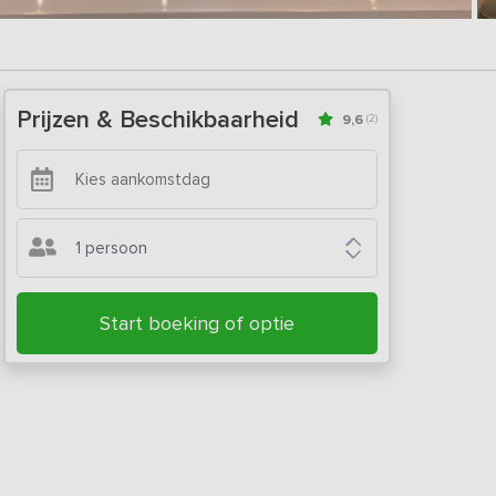
Prijzen & Beschikbaarheid
9,6
(2)
1 persoon
Start boeking of optie