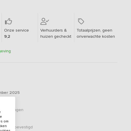
Onze service
Verhuurders &
Totaalprijzen, geen
9,2
huizen gecheckt
onverwachte kosten
geving
ber 2025
oordelingen
e
de
es om
ikken
er zijn bevestigd
cookies