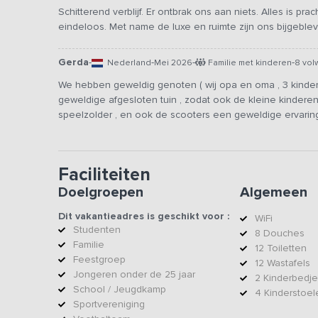
Schitterend verblijf. Er ontbrak ons aan niets. Alles is pr
eindeloos. Met name de luxe en ruimte zijn ons bijgeble
Gerda
-
-
-
-
Nederland
Mei 2026
Familie met kinderen
8 vol
We hebben geweldig genoten ( wij opa en oma , 3 kinde
geweldige afgesloten tuin , zodat ook de kleine kinderen
speelzolder , en ook de scooters een geweldige ervarin
Faciliteiten
Doelgroepen
Algemeen
Dit vakantieadres is geschikt voor :
WiFi
Studenten
8 Douches
Familie
12 Toiletten
Feestgroep
12 Wastafels
Jongeren onder de 25 jaar
2 Kinderbedje
School / Jeugdkamp
4 Kinderstoel
Sportvereniging