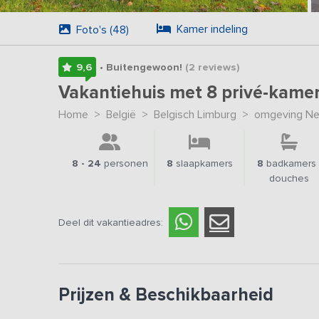
Kamer indeling
Foto's (48)
9,6
• Buitengewoon!
(2
reviews
)
Vakantiehuis met 8 privé-kame
Home
>
België
>
Belgisch Limburg
>
omgeving Net
8 - 24
personen
8
slaapkamers
8
badkamers 
douches
Deel dit vakantieadres:
Prijzen & Beschikbaarheid