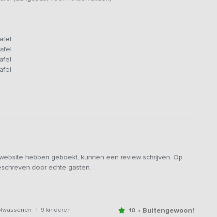
zolder biedt de speelkamer met pingpong, tafelvoetbal,
edereen.
tafel
, drie 1-persoonsbedden en voldoende ruimte om je spullen
tafel
 badkamer met douche, toilet en wastafel: een groot voordeel
tafel
n ritme heeft. Bij de benedenverdieping zijn de douches
tafel
gankelijk maakt voor gasten die extra ruimte nodig hebben of
e terrassen. Kinderen rennen vrij rond, terwijl volwassenen
buiten. Op het terras staat een grote tafel en zitruimte, ideaal
itstapje in de omgeving zijn er gratis e-choppers beschikbaar. Zo
dpaden verkennen. Het huis is ingericht met duurzame
e website hebben geboekt, kunnen een review schrijven. Op
 een fijn verblijf met een minimale ecologische voetafdruk:
geschreven door echte gasten.
me energie- en waterhuishouding maken dat luxe en
• Buitengewoon!
volwassenen + 9 kinderen
10