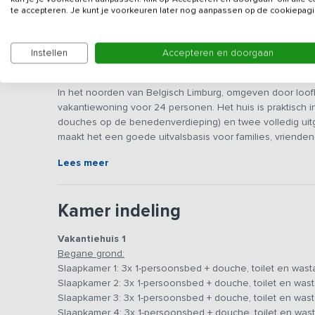
te accepteren. Je kunt je voorkeuren later nog aanpassen op de cookiepagi
Instellen
Accepteren en doorgaan
Beschrijving
In het noorden van Belgisch Limburg, omgeven door loof
vakantiewoning voor 24 personen. Het huis is praktisch 
douches op de benedenverdieping) en twee volledig uitge
maakt het een goede uitvalsbasis voor families, vriende
gezelligheid. De verdeling over twee verdiepingen biedt 
Lees meer
gelijktijdig activiteiten te ondernemen. Terwijl een deel
eettafel zit, kan een ander boven iets anders doen: spell
Kamer indeling
Algemene ruimte(s)
De woning biedt twee aparte leefruimtes, één beneden e
Vakantiehuis 1
genoeg om samen te kokkerellen, uitgebreid te tafelen en
Begane grond:
die je net iets te lang niet hebt gezien. De keukens zijn v
Slaapkamer 1: 3x 1-persoonsbed + douche, toilet en wast
grote groepen. Direct naast de keukens vind je grote ta
Slaapkamer 2: 3x 1-persoonsbed + douche, toilet en wast
te kijken of rustig bij te praten. De grote ramen zorgen 
Slaapkamer 3: 3x 1-persoonsbed + douche, toilet en wast
je van een fraai uitzicht op de omgeving. De verrekijker 
Slaapkamer 4: 3x 1-persoonsbed + douche, toilet en wast