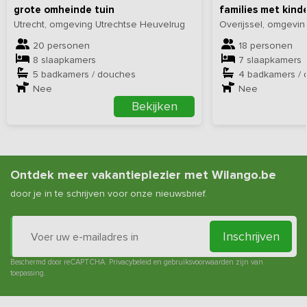
grote omheinde tuin
families met kind
Utrecht, omgeving Utrechtse Heuvelrug
Overijssel, omgevi
20 personen
18 personen
8 slaapkamers
7 slaapkamers
5 badkamers / douches
4 badkamers /
Nee
Nee
Bekijken
Ontdek meer vakantieplezier met Wilango.be
door je in te schrijven voor onze nieuwsbrief.
Inschrijven
Beschermd door reCAPTCHA.
Privacybeleid
en
gebruiksvoorwaarden
zijn van
toepassing.