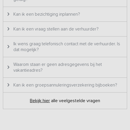
speelvoorzieningen. Er is een groot grasveld met veel
speelruimte, een kleine zandbak, een schommel, een wip, een
Kan ik een bezichtiging inplannen?
speelhuisje, een klimrek én een trampoline, hier zullen ze zich niet
snel vervelen!
Kan ik een vraag stellen aan de verhuurder?
Bijzonderheden:
Dit vakantieadres is zowel voor kleine als grotere groepen
Ik wens graag telefonisch contact met de verhuurder. Is
geschikt en staat daarom twee keer op ons platform. Het betreft
dat mogelijk?
hetzelfde vakantieadres met dezelfde foto's & prijzen en wordt
dus ook altijd aan één groep tegelijk verhuurd.
Waarom staan er geen adresgegevens bij het
vakantieadres?
Kan ik een groepsannuleringsverzekering bijboeken?
Bekijk hier
alle veelgestelde vragen