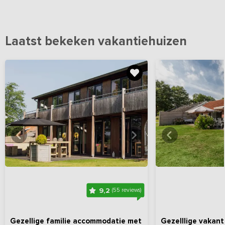
Laatst bekeken vakantiehuizen
Bekijk
hier
alle foto's
Bekijk
hi
9,2
(55 reviews)
Gezellige familie accommodatie met
Gezelllige vakan