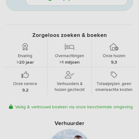
Zorgeloos zoeken & boeken
Ervaring
Overnachtingen
Onze huizen
>20 jaar
>1 miljoen
9,3
Onze service
Verhuurders &
Totaalprijzen, geen
huizen gecheckt
onverwachte kosten
9,2
Veilig & vertrouwd boeken via onze beschermde omgeving
Verhuurder