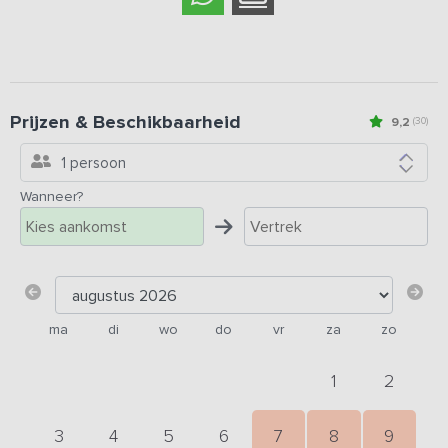
Prijzen & Beschikbaarheid
9,2
(30)
1 persoon
Wanneer?
ma
di
wo
do
vr
za
zo
1
2
3
4
5
6
7
8
9