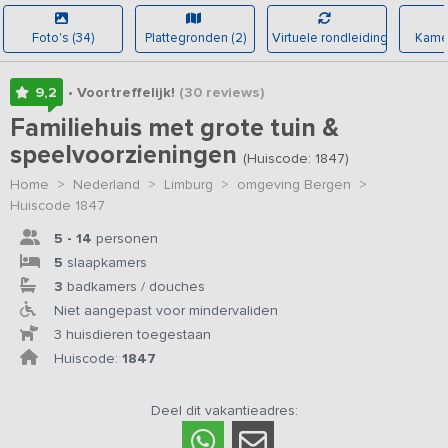
Foto's (34)
Plattegronden (2)
Virtuele rondleiding
Kamer
9,2
• Voortreffelijk!
(30
reviews
)
Familiehuis met grote tuin &
speelvoorzieningen
(Huiscode: 1847)
Home
>
Nederland
>
Limburg
>
omgeving Bergen
>
Huiscode 1847
5 - 14
personen
5
slaapkamers
3
badkamers / douches
Niet aangepast voor mindervaliden
3 huisdieren toegestaan
Huiscode:
1847
Deel dit vakantieadres: