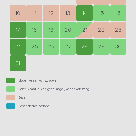
10
11
12
13
14
15
16
17
18
19
20
21
22
23
24
25
26
27
28
29
30
31
Mogelijke aankomstdagen
Beschikbaar, alleen geen mogelijke aankomstdag
Bezet
Geselecteerde periode