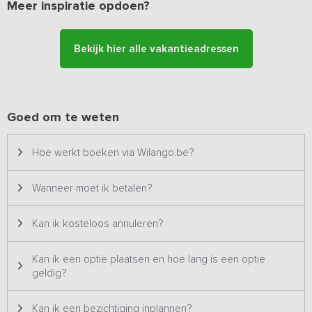
speeltoestellen aanwezig. De vakantiewoning is gelegen nabij
Meer inspiratie opdoen?
een boerderij met melkvee, waar rondleidingen gegeven worden.
Kinderen mogen kijken/helpen met het voeren van de kleine
kalfjes en het melken van de koeien, de verse boerderijmelk is
Bekijk hier alle vakantieadressen
beschikbaar voor gasten. De fietsen kunnen geplaatst worden in
de fietsenstalling met enkele oplaadpunten voor elektrische
fietsen.
Goed om te weten
Bijzonderheden:
deze accommodatie wordt in verschillende
samenstellingen aangeboden op onze website. Het kan daardoor
zijn dat je een vermelding tegenkomt met vergelijkbare foto's.
Hoe werkt boeken via Wilango.be?
Wanneer moet ik betalen?
Kan ik kosteloos annuleren?
Kan ik een optie plaatsen en hoe lang is een optie
geldig?
Kan ik een bezichtiging inplannen?