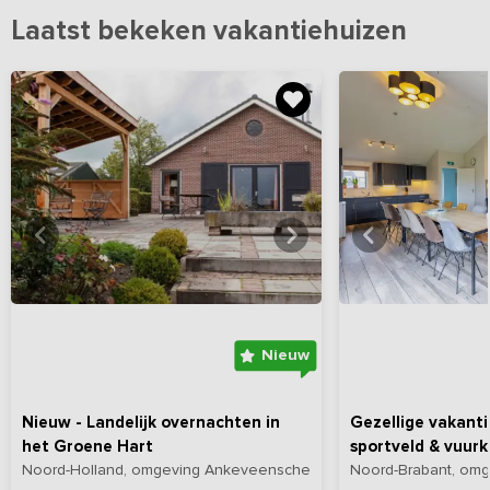
Laatst bekeken vakantiehuizen
Bekijk
hier
alle foto's
Bekijk
hi
Nieuw
Nieuw - Landelijk overnachten in
Gezellige vakant
het Groene Hart
sportveld & vuurk
Noord-Holland, omgeving Ankeveensche Plassen
Noord-Brabant, omg