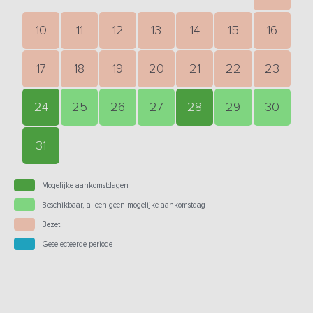
10
11
12
13
14
15
16
17
18
19
20
21
22
23
24
25
26
27
28
29
30
31
Mogelijke aankomstdagen
Beschikbaar, alleen geen mogelijke aankomstdag
Bezet
Geselecteerde periode