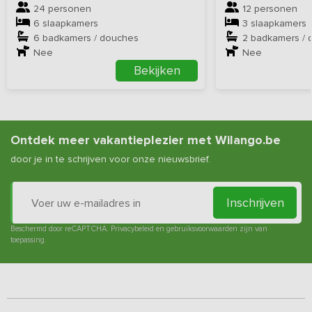
24 personen
12 personen
6 slaapkamers
3 slaapkamers
6 badkamers / douches
2 badkamers / 
Nee
Nee
Bekijken
Ontdek meer vakantieplezier met Wilango.be
door je in te schrijven voor onze nieuwsbrief.
Inschrijven
Beschermd door reCAPTCHA.
Privacybeleid
en
gebruiksvoorwaarden
zijn van
toepassing.