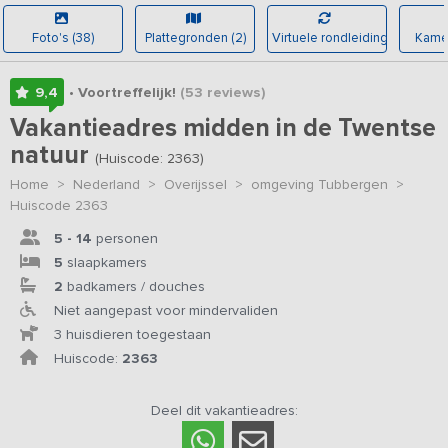
Foto's (38)
Plattegronden (2)
Virtuele rondleiding
Kamer
9,4
• Voortreffelijk!
(53
reviews
)
Vakantieadres midden in de Twentse
natuur
(Huiscode: 2363)
Home
>
Nederland
>
Overijssel
>
omgeving Tubbergen
>
Huiscode 2363
5 - 14
personen
5
slaapkamers
2
badkamers / douches
Niet aangepast voor mindervaliden
3 huisdieren toegestaan
Huiscode:
2363
Deel dit vakantieadres: