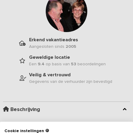
Erkend vakantieadres
Aangesloten sinds
2005
Geweldige locatie
Een
9.4
op basis van
53
beoordelingen
Veilig & vertrouwd
Gegevens van de verhuurder zijn bevestigd
Beschrijving
Deze vakantiewoning is een voormalige oude Duitse schuur. Het
bijzondere aan dit
vakantieadres
is de combinatie van
Cookie instellingen 🍪