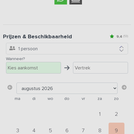
Prijzen & Beschikbaarheid
9,4
(53)
1 persoon
Wanneer?
ma
di
wo
do
vr
za
zo
1
2
3
4
5
6
7
8
9