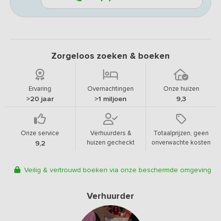
Zorgeloos zoeken & boeken
Ervaring
Overnachtingen
Onze huizen
>20 jaar
>1 miljoen
9,3
Onze service
Verhuurders &
Totaalprijzen, geen
huizen gecheckt
onverwachte kosten
9,2
Veilig & vertrouwd boeken via onze beschermde omgeving
Verhuurder