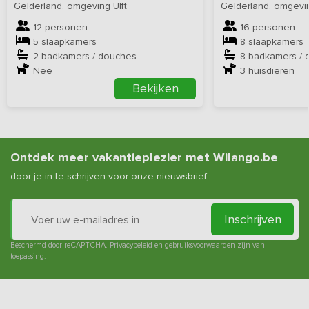
Gelderland, omgeving Ulft
Gelderland, omgev
12 personen
16 personen
5 slaapkamers
8 slaapkamers
2 badkamers / douches
8 badkamers / 
Nee
3
huisdieren
Bekijken
Ontdek meer vakantieplezier met Wilango.be
door je in te schrijven voor onze nieuwsbrief.
Inschrijven
Beschermd door reCAPTCHA.
Privacybeleid
en
gebruiksvoorwaarden
zijn van
toepassing.