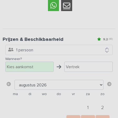
Prijzen & Beschikbaarheid
9,2
(48)
1 persoon
Wanneer?
ma
di
wo
do
vr
za
zo
1
2