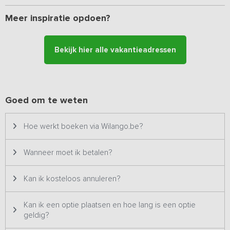
speelplezier voor jong en oud. Zo is er een trampoline,
voetbalveld, volleybalnet, zandbak, speelweide met speeltoestel
Meer inspiratie opdoen?
en skelter aanwezig.
Bekijk hier alle vakantieadressen
Goed om te weten
Hoe werkt boeken via Wilango.be?
Wanneer moet ik betalen?
Kan ik kosteloos annuleren?
Kan ik een optie plaatsen en hoe lang is een optie
geldig?