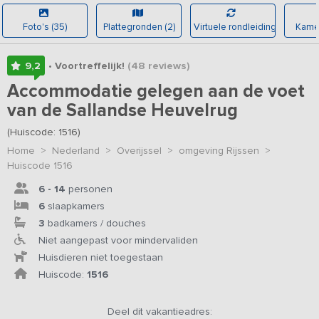
Foto's (35)
Plattegronden (2)
Virtuele rondleiding
Kamer
9,2
• Voortreffelijk!
(48
reviews
)
Accommodatie gelegen aan de voet
van de Sallandse Heuvelrug
(Huiscode: 1516)
Home
>
Nederland
>
Overijssel
>
omgeving Rijssen
>
Huiscode 1516
6 - 14
personen
6
slaapkamers
3
badkamers / douches
Niet aangepast voor mindervaliden
Huisdieren niet toegestaan
Huiscode:
1516
Deel dit vakantieadres: