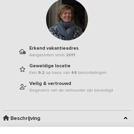
Erkend vakantieadres
Aangesloten sinds
2011
Geweldige locatie
Een
9.2
op basis van
48
beoordelingen
Veilig & vertrouwd
Gegevens van de verhuurder zijn bevestigd
Beschrijving
Gelegen aan de voet van De Sallandse Heuvelrug vind je op een