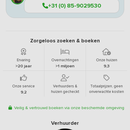
+31 (0) 85-9029530
Zorgeloos zoeken & boeken
Ervaring
Overnachtingen
Onze huizen
>20 jaar
>1 miljoen
9,3
Onze service
Verhuurders &
Totaalprijzen, geen
huizen gecheckt
onverwachte kosten
9,2
Veilig & vertrouwd boeken via onze beschermde omgeving
Verhuurder