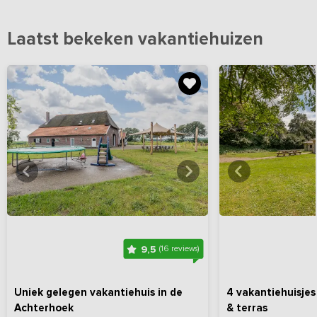
Laatst bekeken vakantiehuizen
Bekijk
hier
alle foto's
Bekijk
hi
9,5
(16 reviews)
Uniek gelegen vakantiehuis in de
4 vakantiehuisje
Achterhoek
& terras