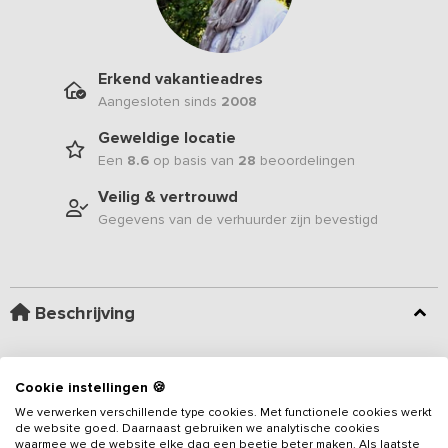
Erkend vakantieadres
Aangesloten sinds
2008
Geweldige locatie
Een
8.6
op basis van
28
beoordelingen
Veilig & vertrouwd
Gegevens van de verhuurder zijn bevestigd
Beschrijving
Kom genieten van rust, vrijheid en gezelligheid die Noord-Limburg
te bieden heeft. Het vakantiehuis is voorzien van een knusse
Cookie instellingen 🍪
woonkamer, een fraaie keuken met riant eetgedeelte, 4
We verwerken verschillende type cookies. Met functionele cookies werkt
slaapkamers en is uitermate geschikt voor 13 volwassenen en één
de website goed. Daarnaast gebruiken we analytische cookies
waarmee we de website elke dag een beetje beter maken. Als laatste
baby. Bovendien beschikt dit
vakantieadres
over uitzonderlijk