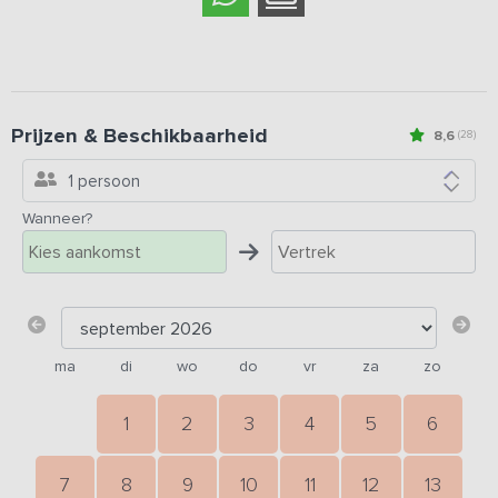
Prijzen & Beschikbaarheid
8,6
(28)
1 persoon
Wanneer?
ma
di
wo
do
vr
za
zo
1
2
3
4
5
6
7
8
9
10
11
12
13