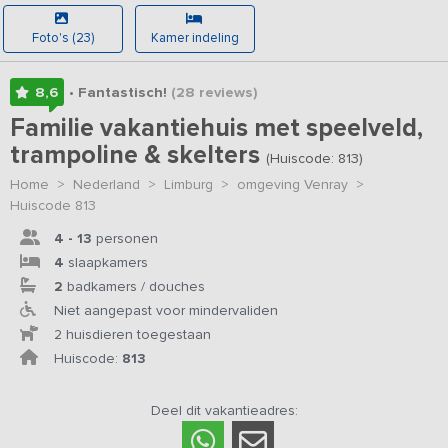
Foto's (23)
Kamer indeling
8,6
• Fantastisch!
(28
reviews
)
Familie vakantiehuis met speelveld,
trampoline & skelters
(Huiscode: 813)
Home
>
Nederland
>
Limburg
>
omgeving Venray
>
Huiscode 813
4 - 13
personen
4
slaapkamers
2
badkamers / douches
Niet aangepast voor mindervaliden
2 huisdieren toegestaan
Huiscode:
813
Deel dit vakantieadres: