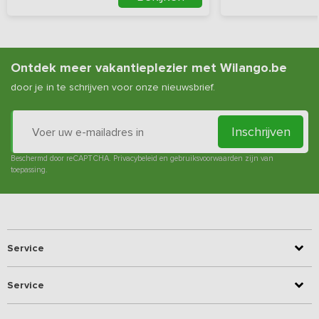
Ontdek meer vakantieplezier met Wilango.be
door je in te schrijven voor onze nieuwsbrief.
Inschrijven
Beschermd door reCAPTCHA.
Privacybeleid
en
gebruiksvoorwaarden
zijn van
toepassing.
Service
Service