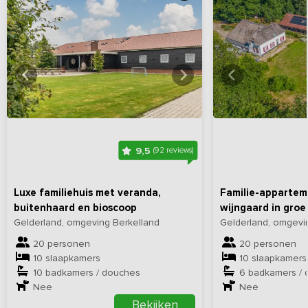
Bekijk
hier
alle foto's
Bekijk
hi
9,5
(92 reviews)
Luxe familiehuis met veranda,
Familie-appartem
buitenhaard en bioscoop
wijngaard in gro
Gelderland, omgeving Berkelland
Gelderland, omgevi
20 personen
20 personen
10 slaapkamers
10 slaapkamers
10 badkamers / douches
6 badkamers /
Nee
Nee
Bekijken