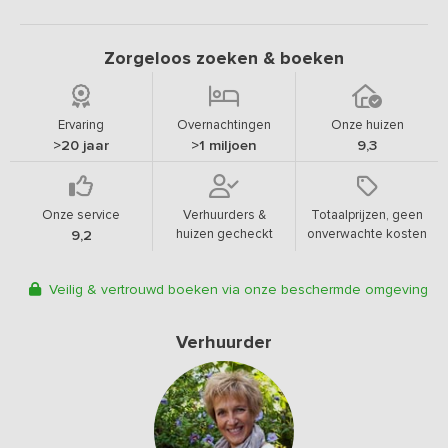
Zorgeloos zoeken & boeken
Ervaring
Overnachtingen
Onze huizen
>20 jaar
>1 miljoen
9,3
Onze service
Verhuurders &
Totaalprijzen, geen
huizen gecheckt
onverwachte kosten
9,2
Veilig & vertrouwd boeken via onze beschermde omgeving
Verhuurder