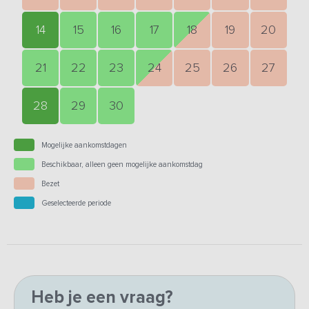
14
15
16
17
18
19
20
21
22
23
24
25
26
27
28
29
30
Mogelijke aankomstdagen
Beschikbaar, alleen geen mogelijke aankomstdag
Bezet
Geselecteerde periode
Heb je een vraag?