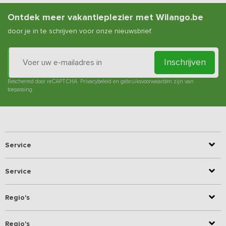
Ontdek meer vakantieplezier met Wilango.be
door je in te schrijven voor onze nieuwsbrief.
Inschrijven
Beschermd door reCAPTCHA.
Privacybeleid
en
gebruiksvoorwaarden
zijn van
toepassing.
Service
Service
Regio's
Regio's