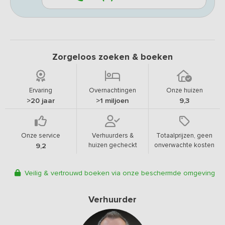
Zorgeloos zoeken & boeken
Ervaring
Overnachtingen
Onze huizen
>20 jaar
>1 miljoen
9,3
Onze service
Verhuurders &
Totaalprijzen, geen
huizen gecheckt
onverwachte kosten
9,2
Veilig & vertrouwd boeken via onze beschermde omgeving
Verhuurder