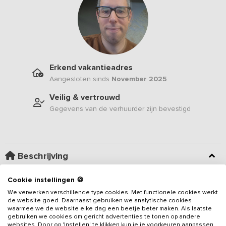
Erkend vakantieadres
Aangesloten sinds
November 2025
Veilig & vertrouwd
Gegevens van de verhuurder zijn bevestigd
Beschrijving
Cookie instellingen 🍪
In het groene noorden van Belgisch-Limburg, nabij bossen en
heide, ligt dit vakantieadres voor 12 personen. De
We verwerken verschillende type cookies. Met functionele cookies werkt
de website goed. Daarnaast gebruiken we analytische cookies
bovenverdieping van een ruime woning is volledig privé en heeft
waarmee we de website elke dag een beetje beter maken. Als laatste
een eigen entree, waardoor je volop geniet van privacy. De grote
gebruiken we cookies om gericht advertenties te tonen op andere
ramen zorgen dat de leefruimtes baden in een zee van licht en
websites. Door op 'Instellen' te klikken kun je je voorkeuren aanpassen.