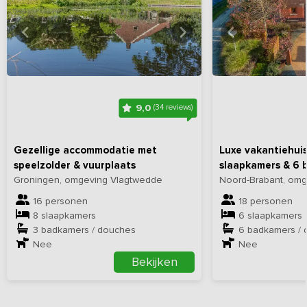
Bekijk
hier
alle foto's
Bekijk
hi
9,0
(34 reviews)
Gezellige accommodatie met
Luxe vakantiehui
speelzolder & vuurplaats
slaapkamers & 6 
Groningen, omgeving Vlagtwedde
Noord-Brabant, omg
16 personen
18 personen
8 slaapkamers
6 slaapkamers
3 badkamers / douches
6 badkamers /
Nee
Nee
Bekijken