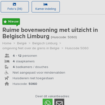
Foto's (36)
Kamer indeling
Nieuw
Ruime bovenwoning met uitzicht in
Belgisch Limburg
(Huiscode: 5060)
Home
>
België
>
Belgisch Limburg
>
omgeving Net over de grens in Belgie
>
Huiscode 5060
4 - 12
personen
4
slaapkamers
4
badkamers / douches
Niet aangepast voor mindervaliden
Huisdieren niet toegestaan
Huiscode:
5060
Deel dit vakantieadres: