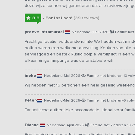
deze wijze kunnen wij garanderen dat alle reviews zijn 
8,8
• Fantastisch!
(39
reviews
)
proeve intramuraal
-
-
-
Nederland
Juni 2026
Familie met
Prachtige locatie, voldoende ruimte We hadden wat min
hottub waren een welkome aanvulling. Keuken van alle 
serviesgoed en bestek Rustig dorpje Verblijf ligt in een 
elkaar' Enige minpuntje was de onstabiele wifi
ineke
-
-
-
-
Nederland
Mei 2026
Familie met kinderen
10 vo
Wij hebben met 16 personen een heel gezellig weekend
Peter
-
-
-
-
Nederland
Mei 2026
Familie met kinderen
6 vol
Fantastische authentieke accomodatie. Ideaal voor famili
Dianne
-
-
-
-
Nederland
April 2026
Familie met kinderen
10 v
Een mooie oude boerderij, mooie ligging in het dorp. Fij