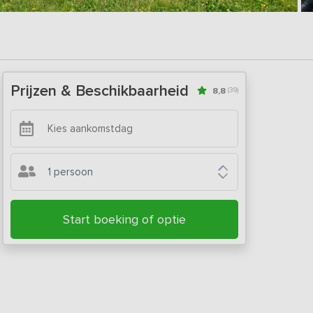
Prijzen & Beschikbaarheid
8,8
(39)
1 persoon
Start boeking of optie