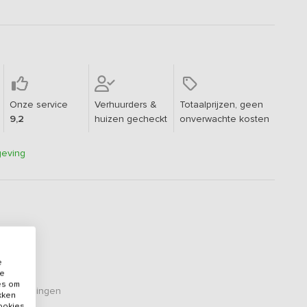
Onze service
Verhuurders &
Totaalprijzen, geen
9,2
huizen gecheckt
onverwachte kosten
geving
e
de
es om
eoordelingen
ikken
cookies