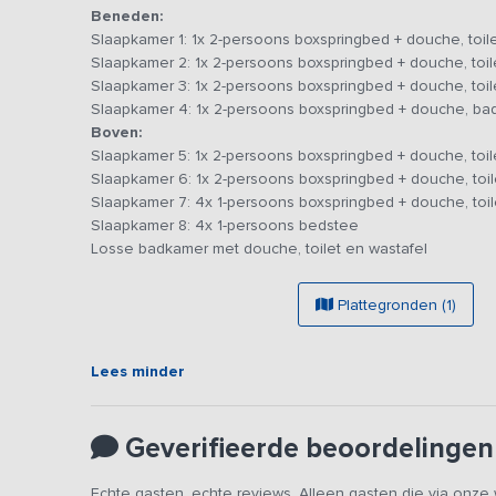
Beneden:
je uit de kruidentuin en groentes uit de moestuin. Geen 
Slaapkamer 1: 1x 2-persoons boxspringbed + douche, toil
mogelijkheden om uit eten te gaan.
Slaapkamer 2: 1x 2-persoons boxspringbed + douche, toil
Slaapkamer 3: 1x 2-persoons boxspringbed + douche, toil
Je beschikt over 7 slaapkamers met badkamer en-suite
Slaapkamer 4: 1x 2-persoons boxspringbed + douche, bad,
slaapkamers met twee 2-persoons boxspringbedden, één
Boven:
slaapkamer met vier 1-persoons bedsteden (normale 1-p
Slaapkamer 5: 1x 2-persoons boxspringbed + douche, toil
Slaapkamer 6: 1x 2-persoons boxspringbed + douche, toil
Bijzonderheden:
Dit vakantieadres is zowel voor kleine
Slaapkamer 7: 4x 1-persoons boxspringbed + douche, toil
ons platform. Het betreft hetzelfde vakantieadres met de
Slaapkamer 8: 4x 1-persoons bedstee
tegelijk verhuurd.
Losse badkamer met douche, toilet en wastafel
Plattegronden (1)
Lees minder
Geverifieerde beoordelingen
Echte gasten, echte reviews. Alleen gasten die via onz