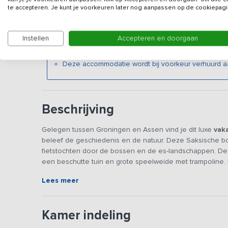
Veilig & vertrouwd
te accepteren. Je kunt je voorkeuren later nog aanpassen op de cookiepagi
Gegevens van de verhuurd
Instellen
Accepteren en doorgaan
Let op: een kijkafspraak is bij dit vakantieadres niet
Deze accommodatie wordt bij voorkeur verhuurd aa
Beschrijving
Gelegen tussen Groningen en Assen vind je dit luxe
vak
beleef de geschiedenis en de natuur. Deze Saksische boe
fietstochten door de bossen en de es-landschappen. De 
een beschutte tuin en grote speelweide met trampoline. 
loungebanken gecreëerd en een overdekte speelruimte met
Lees meer
buitensauna, hottub en barbecueplaats kun je heerlijk o
De boerderij heeft een sfeervolle leefruimte met versch
Kamer indeling
keuken met onder andere een 5-pits fornuis met 3 ovens
de voormalige opkamer met tafel en verschillende stoele