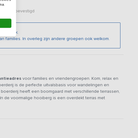
na.
er zijn bevestigd
 mogelijk.
n families. In overleg zijn andere groepen ook welkom.
antieadres
voor families en vriendengroepen. Kom, relax en
rderij is de perfecte uitvalsbasis voor wandelingen en
boerderij heeft een boomgaard met verschillende terrassen,
In de voormalige hooiberg is een overdekt terras met
 tafeltennistafel en voetbaltafel. In de tuin met Finse
ntspannen. De hottub en sauna kun je tegen meerprijs huren.
illende zitjes, loungebanken, Smart TV en een grote open
, vaatwasser en voldoende koeling. Even terugtrekken kan in
n. Voor de kinderen is er een apart speelhoekje. Kruiden haal