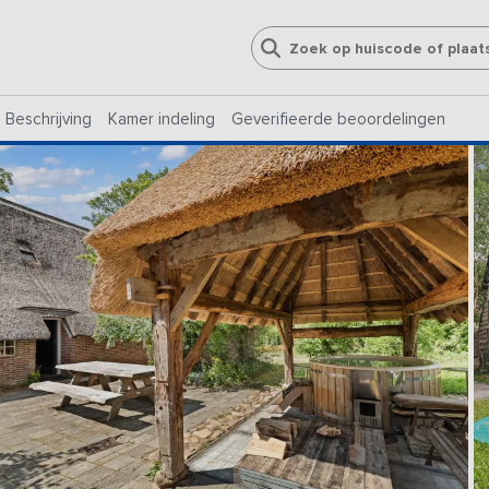
Beschrijving
Kamer indeling
Geverifieerde beoordelingen