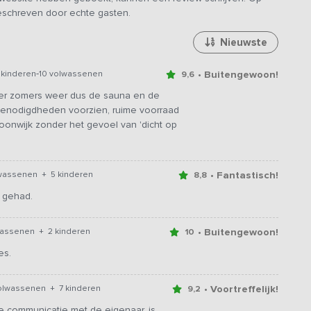
geschreven door echte gasten.
Nieuwste
-
• Buitengewoon!
 kinderen
10 volwassenen
9,6
der zomers weer dus de sauna en de
benodigdheden voorzien, ruime voorraad
woonwijk zonder het gevoel van 'dicht op
• Fantastisch!
lwassenen + 5 kinderen
8,8
 gehad.
• Buitengewoon!
wassenen + 2 kinderen
10
es.
• Voortreffelijk!
olwassenen + 7 kinderen
9,2
ne communicatie met de eigenaar, is