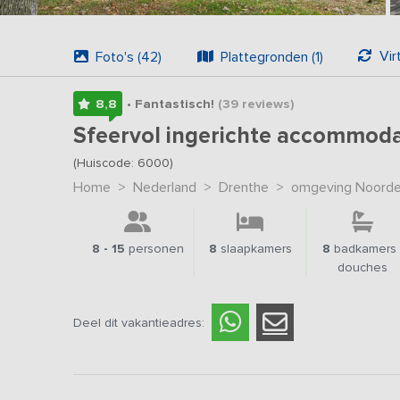
Vir
Foto's (42)
Plattegronden (1)
8,8
• Fantastisch!
(39
reviews
)
Sfeervol ingerichte accommoda
(Huiscode: 6000)
Home
>
Nederland
>
Drenthe
>
omgeving Noorde
8 - 15
personen
8
slaapkamers
8
badkamers 
douches
Deel dit vakantieadres: