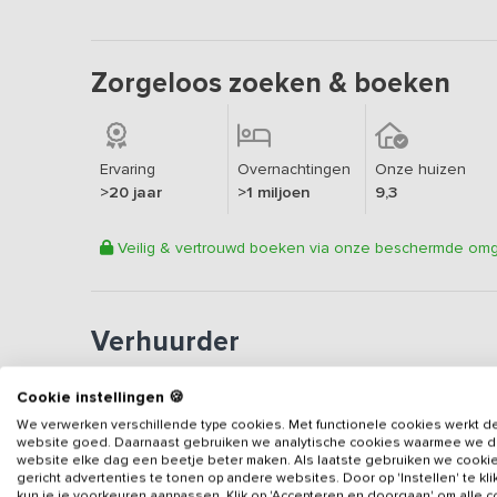
Zorgeloos zoeken & boeken
Ervaring
Overnachtingen
Onze huizen
>20 jaar
>1 miljoen
9,3
Veilig & vertrouwd boeken via onze beschermde om
Verhuurder
Erkend vakantieadres
Cookie instellingen 🍪
Aangesloten sinds
2018
We verwerken verschillende type cookies. Met functionele cookies werkt d
website goed. Daarnaast gebruiken we analytische cookies waarmee we 
Geweldige locatie
website elke dag een beetje beter maken. Als laatste gebruiken we cooki
Een
8.8
op basis van
39
b
gericht advertenties te tonen op andere websites. Door op 'Instellen' te kl
kun je je voorkeuren aanpassen. Klik op 'Accepteren en doorgaan' om alle 