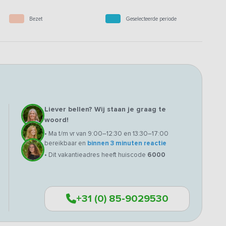
Bezet
Geselecteerde periode
Liever bellen? Wij staan je graag te
woord!
• Ma t/m vr van 9:00–12:30 en 13:30–17:00
bereikbaar en
binnen 3 minuten reactie
• Dit vakantieadres heeft huiscode
6000
+31 (0) 85-9029530