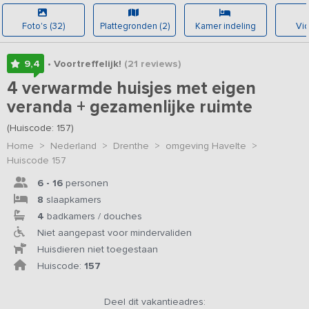
Foto's (32)
Plattegronden (2)
Kamer indeling
Vid
9,4
• Voortreffelijk!
(21
reviews
)
4 verwarmde huisjes met eigen
veranda + gezamenlijke ruimte
(Huiscode: 157)
Home
>
Nederland
>
Drenthe
>
omgeving Havelte
>
Huiscode 157
6 - 16
personen
8
slaapkamers
4
badkamers / douches
Niet aangepast voor mindervaliden
Huisdieren niet toegestaan
Huiscode:
157
Deel dit vakantieadres: