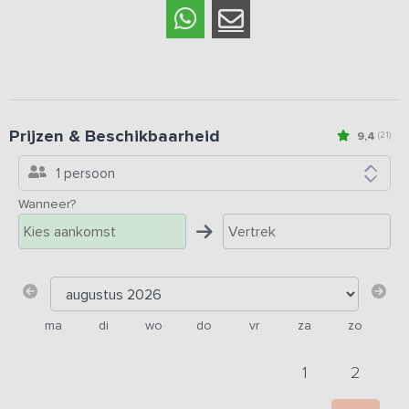
Prijzen & Beschikbaarheid
9,4
(21)
1 persoon
Wanneer?
ma
di
wo
do
vr
za
zo
1
2