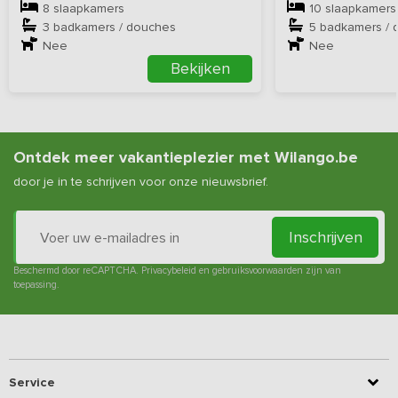
8 slaapkamers
10 slaapkamers
3 badkamers / douches
5 badkamers / 
Nee
Nee
Bekijken
Ontdek meer vakantieplezier met Wilango.be
door je in te schrijven voor onze nieuwsbrief.
Inschrijven
Beschermd door reCAPTCHA.
Privacybeleid
en
gebruiksvoorwaarden
zijn van
toepassing.
Service