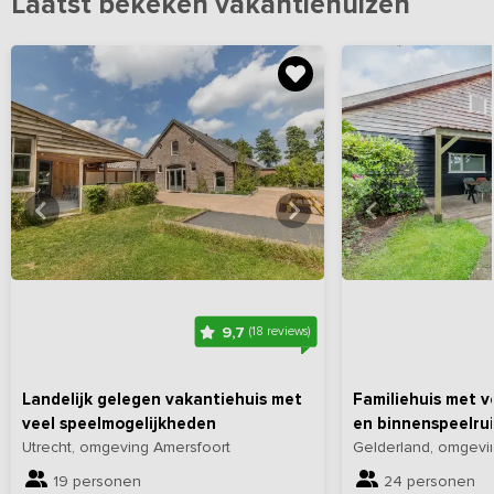
Laatst bekeken vakantiehuizen
Bekijk
hier
alle foto's
Bekijk
hi
9,7
(18 reviews)
Landelijk gelegen vakantiehuis met
Familiehuis met 
veel speelmogelijkheden
en binnenspeelru
Utrecht, omgeving Amersfoort
Gelderland, omgevi
19 personen
24 personen