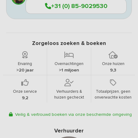
+31 (0) 85-9029530
Zorgeloos zoeken & boeken
Ervaring
Overnachtingen
Onze huizen
>20 jaar
>1 miljoen
9,3
Onze service
Verhuurders &
Totaalprijzen, geen
huizen gecheckt
onverwachte kosten
9,2
Veilig & vertrouwd boeken via onze beschermde omgeving
Verhuurder