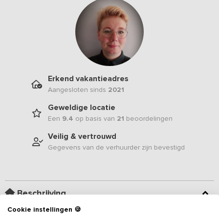
Erkend vakantieadres
Aangesloten sinds
2021
Geweldige locatie
Een
9.4
op basis van
21
beoordelingen
Veilig & vertrouwd
Gegevens van de verhuurder zijn bevestigd
Beschrijving
Cookie instellingen 🍪
Dit unieke
vakantieadres
ligt midden tussen de weilanden in