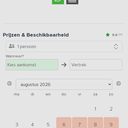
Prijzen & Beschikbaarheid
9,6
(44)
1 persoon
Wanneer?
ma
di
wo
do
vr
za
zo
1
2
3
4
5
6
7
8
9