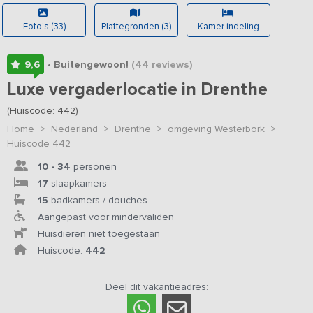
Foto's (33)
Plattegronden (3)
Kamer indeling
9,6
• Buitengewoon!
(44
reviews
)
Luxe vergaderlocatie in Drenthe
(Huiscode: 442)
Home
>
Nederland
>
Drenthe
>
omgeving Westerbork
>
Huiscode 442
10 - 34
personen
17
slaapkamers
15
badkamers / douches
Aangepast voor mindervaliden
Huisdieren niet toegestaan
Huiscode:
442
Deel dit vakantieadres: