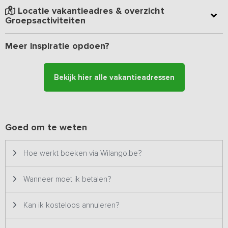
Je beschikt over 13 slaapkamers met eigen badkamer en 4
Locatie vakantieadres & overzicht
slaapkamers die twee badkamers delen. De sfeervolle woonkamer
Groepsactiviteiten
met bar en lounge hoekjes zorgen ervoor dat het ook ’s avonds
aan niets ontbreekt.
Meer inspiratie opdoen?
De eigenaren ontzorgen de gasten graag met volledige catering.
Van koffie en thee tot een
uitgebreide lunch, drie gangen diner
Bekijk hier alle vakantieadressen
of ontbijt
.
Goed om te weten
Hoe werkt boeken via Wilango.be?
Wanneer moet ik betalen?
Kan ik kosteloos annuleren?