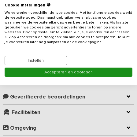
Cookie instellingen 🍪
We verwerken verschillende type cookies. Met functionele cookies werkt
Beschrijving
de website goed. Daarnaast gebruiken we analytische cookies
waarmee we de website elke dag een beetje beter maken. Als laatste
gebruiken we cookies om gericht advertenties te tonen op andere
Deze landelijk gelegen
luxe vergaderaccommodatie met 17
websites. Door op 'Instellen' te klikken kun je je voorkeuren aanpassen.
Klik op 'Accepteren en doorgaan' om alle cookies te accepteren. Je kunt
slaapkamers en 15 badkamers
in het hart van Drenthe is bij
je voorkeuren later nog aanpassen op de cookiepagina.
uitstek geschikt voor een
meerdaagse training,
brainstormsessie of workshop
. Een rustige en mooie plek om
slagvaardig te vergaderen, mooie plannen te maken of in alle rust
Instellen
Lees meer
vertrouwelijke zaken te bespreken. Je huurt de accommodatie
altijd exclusief voor jouw bijeenkomst. Tussendoor een potje
Accepteren en doorgaan
tafeltennis spelen, tot rust komen in de tuin of een rondje lopen
Kamer indeling
rondom de locatie.
De accommodatie beschikt over een grote gezamenlijke ruimte
Geverifieerde beoordelingen
met verschillende zithoeken, bar, lounge en eettafels. Aanvullend
heb je de beschikbaarheid over een vergaderruimte met beamer,
Faciliteiten
scherm en flip-over. Er is alle ruimte om in kleinere groepen uiteen
te gaan voor workshops of deelopdrachten. Zelfs het (overdekte)
Omgeving
terras en de tuin kun je hiervoor gebruiken.