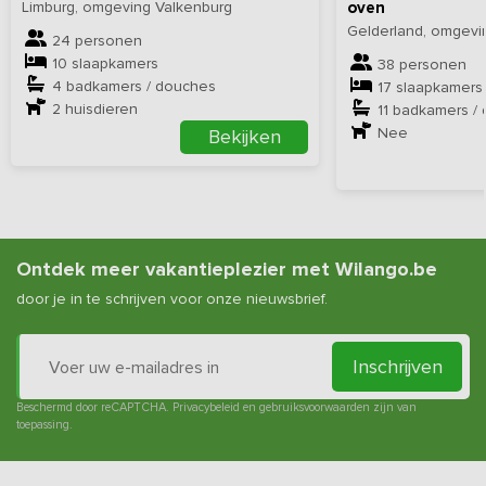
Limburg, omgeving Valkenburg
oven
Gelderland, omgev
24 personen
10 slaapkamers
38 personen
4 badkamers / douches
17 slaapkamers
2
huisdieren
11 badkamers /
Nee
Bekijken
Ontdek meer vakantieplezier met Wilango.be
door je in te schrijven voor onze nieuwsbrief.
Inschrijven
Beschermd door reCAPTCHA.
Privacybeleid
en
gebruiksvoorwaarden
zijn van
toepassing.