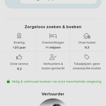
Zorgeloos zoeken & boeken
Ervaring
Overnachtingen
Onze huizen
>20 jaar
>1 miljoen
9,3
Onze service
Verhuurders &
Totaalprijzen, geen
huizen gecheckt
onverwachte kosten
9,2
Veilig & vertrouwd boeken via onze beschermde omgeving
Verhuurder