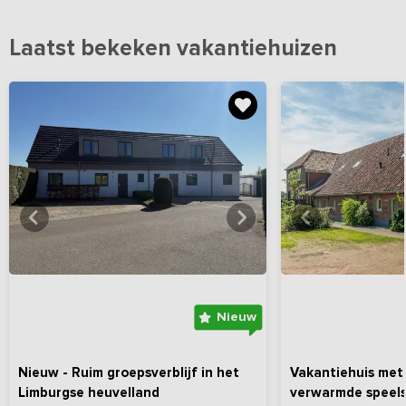
Laatst bekeken vakantiehuizen
Bekijk
hier
alle foto's
Bekijk
hi
Nieuw
Nieuw - Ruim groepsverblijf in het
Vakantiehuis met
Limburgse heuvelland
verwarmde speels