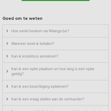
grotere groepen geschikt en staat daarom twee keer op ons
platform. Het betreft hetzelfde vakantieadres met dezelfde
foto's & prijzen en wordt dus ook altijd aan één groep tegelijk
Goed om te weten
verhuurd.
Hoe werkt boeken via Wilango.be?
Bijzonderheden: Dekbedden en kussens zijn niet standaard
aanwezig maar kunnen wel extra gehuurd worden.
Wanneer moet ik betalen?
Kan ik kosteloos annuleren?
Kan ik een optie plaatsen en hoe lang is een optie
geldig?
Kan ik een bezichtiging inplannen?
Kan ik een vraag stellen aan de verhuurder?