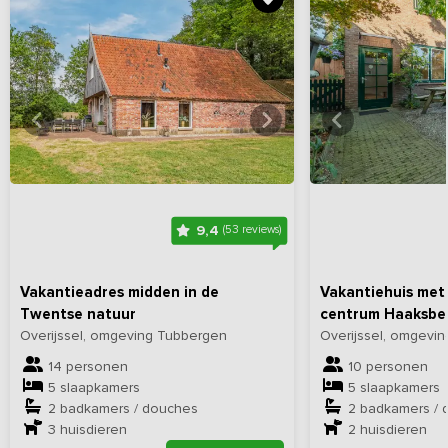
Bekijk
hier
alle foto's
Bekijk
hi
9,4
(53 reviews)
Vakantieadres midden in de
Vakantiehuis met 
Twentse natuur
centrum Haaksbe
Overijssel, omgeving Tubbergen
Overijssel, omgevi
14 personen
10 personen
5 slaapkamers
5 slaapkamers
2 badkamers / douches
2 badkamers / 
3
huisdieren
2
huisdieren