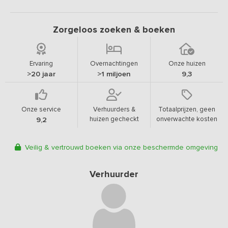
Zorgeloos zoeken & boeken
Ervaring
Overnachtingen
Onze huizen
>20 jaar
>1 miljoen
9,3
Onze service
Verhuurders &
Totaalprijzen, geen
huizen gecheckt
onverwachte kosten
9,2
Veilig & vertrouwd boeken via onze beschermde omgeving
Verhuurder