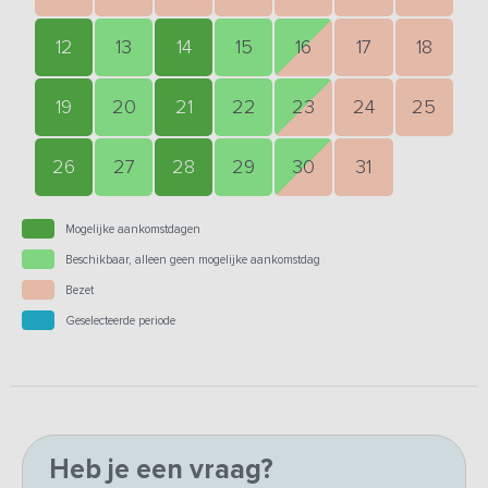
12
13
14
15
16
17
18
19
20
21
22
23
24
25
26
27
28
29
30
31
Mogelijke aankomstdagen
Beschikbaar, alleen geen mogelijke aankomstdag
Bezet
Geselecteerde periode
Heb je een vraag?