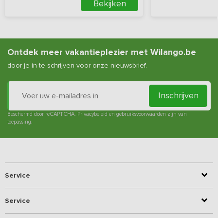
Bekijken
Ontdek meer vakantieplezier met Wilango.be
door je in te schrijven voor onze nieuwsbrief.
Inschrijven
Beschermd door reCAPTCHA.
Privacybeleid
en
gebruiksvoorwaarden
zijn van
toepassing.
Service
Service