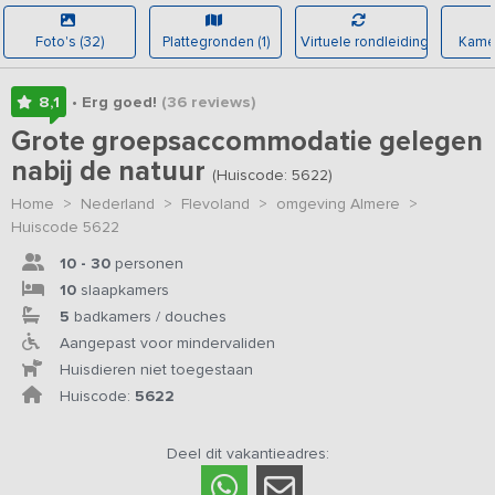
Foto's (32)
Plattegronden (1)
Virtuele rondleiding
Kamer
8,1
• Erg goed!
(36
reviews
)
Grote groepsaccommodatie gelegen
nabij de natuur
(Huiscode: 5622)
Home
>
Nederland
>
Flevoland
>
omgeving Almere
>
Huiscode 5622
10 - 30
personen
10
slaapkamers
5
badkamers / douches
Aangepast voor mindervaliden
Huisdieren niet toegestaan
Huiscode:
5622
Deel dit vakantieadres: