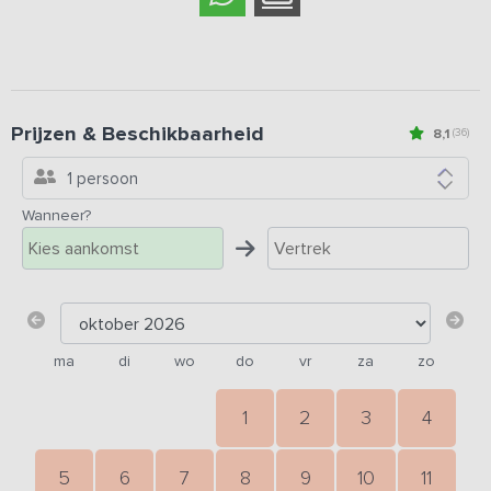
Prijzen & Beschikbaarheid
8,1
(36)
1 persoon
Wanneer?
ma
di
wo
do
vr
za
zo
1
2
3
4
5
6
7
8
9
10
11