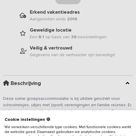
Erkend vakantieadres
Aangesloten sinds
2016
Geweldige locatie
Een
8.1
op basis van
36
beoordelingen
Veilig & vertrouwd
Gegevens van de verhuurder zijn bevestigd
Beschrijving
Deze ruime groepsaccommodatie is bij uitstek geschikt voor
schoolreisjes, uitjes met (sport) verenigingen en familie reünies. Er
is dan ook erg veel te doen en beleven voor kinderen. De
accommodatie is daarnaast gelegen op een plek waar je midden
Cookie instellingen 🍪
in de natuur kunt genieten van allerlei avonturen.
We verwerken verschillende type cookies. Met functionele cookies werkt
Lees meer
de website goed. Daarnaast gebruiken we analytische cookies