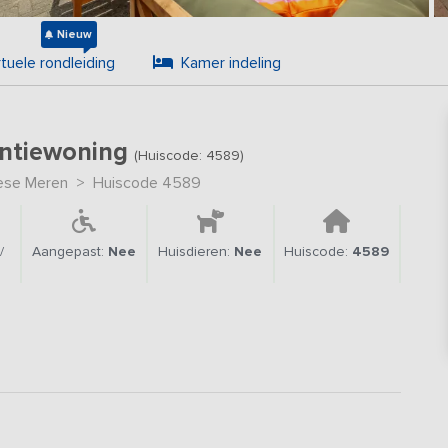
Nieuw
rtuele rondleiding
Kamer indeling
antiewoning
(Huiscode: 4589)
ese Meren
>
Huiscode 4589
/
Aangepast:
Nee
Huisdieren:
Nee
Huiscode:
4589