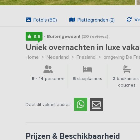
Vi
Foto's (50)
Plattegronden (2)
9,8
• Buitengewoon!
(20
reviews
)
Uniek overnachten in luxe vak
Home
>
Nederland
>
Friesland
>
omgeving De Fri
5 - 14
personen
5
slaapkamers
2
badkamers 
douches
Deel dit vakantieadres:
Prijzen & Beschikbaarheid