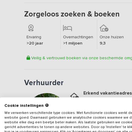
Zorgeloos zoeken & boeken
Ervaring
Overnachtingen
Onze huizen
>20 jaar
>1 miljoen
9,3
Veilig & vertrouwd boeken via onze beschermde om
Verhuurder
Erkend vakantieadres
Aangesloten sinds
2024
Cookie instellingen 🍪
Geweldige locatie
We verwerken verschillende type cookies. Met functionele cookies werkt d
Een
9.8
op basis van
20
b
website goed. Daarnaast gebruiken we analytische cookies waarmee we 
website elke dag een beetje beter maken. Als laatste gebruiken we cooki
gericht advertenties te tonen op andere websites. Door op 'Instellen' te kl
Veilig & vertrouwd
kun je je voorkeuren aanpassen. Klik op 'Accepteren en doorgaan' om alle 