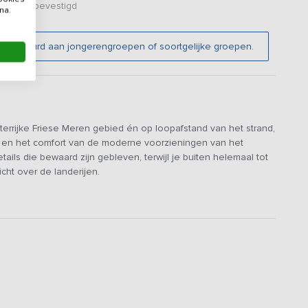
er zijn bevestigd
na.
niet verhuurd aan jongerengroepen of soortgelijke groepen.
aterrijke Friese Meren gebied én op loopafstand van het strand,
uxe en het comfort van de moderne voorzieningen van het
ls die bewaard zijn gebleven, terwijl je buiten helemaal tot
icht over de landerijen.
e gemakken voorzien. In de royale woonkeuken kun je gezellig
e eettafel staat garant voor urenlang natafelen met zijn allen.
nk of in de fijne stoelen waarbij je kunt genieten van het
slaapkamers zijn verdeeld over twee verdiepingen met 12 vaste
bij worden geplaatst, zodat je met 14 personen kunt verblijven.
 worden bijgeplaatst, de extra kosten hiervoor zijn al