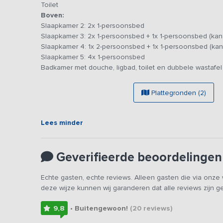
inbegrepen in de getoonde totaalprijs. Ben je met 12 (of
Toilet
en dus gebruikmaken van het 13e en 14e bed? Laat dit da
Boven:
kosten hiervoor bedragen 50,- per extra bed. Alle slaapkam
Slaapkamer 2: 2x 1-persoonsbed
even terug te kunnen trekken en uiteraard fijne comforta
Slaapkamer 3: 2x 1-persoonsbed + 1x 1-persoonsbed (kan 
kunt beginnen.
Slaapkamer 4: 1x 2-persoonsbed + 1x 1-persoonsbed (kan 
Slaapkamer 5: 4x 1-persoonsbed
Wanneer je de oprijlaan oprijdt word je betoverd door h
Badkamer met douche, ligbad, toilet en dubbele wastafel
vrienden en familie van het uitzicht vanaf de verschill
unieke plek.
Plattegronden (2)
Jullie verblijven in het voorhuis met de mooie rood/witte 
bestemd voor jullie gezelschap.
Lees minder
Geverifieerde beoordelingen
Echte gasten, echte reviews. Alleen gasten die via onz
deze wijze kunnen wij garanderen dat alle reviews zijn 
9,8
• Buitengewoon!
(20
reviews
)