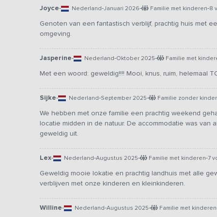
Joyce
-
-
-
-
Nederland
Januari 2026
Familie met kinderen
8 
Genoten van een fantastisch verblijf, prachtig huis met e
omgeving.
Jasperine
-
-
-
Nederland
Oktober 2025
Familie met kinder
Met een woord: geweldig!!!! Mooi, knus, ruim, helemaal T
Sijke
-
-
-
Nederland
September 2025
Familie zonder kinde
We hebben met onze familie een prachtig weekend geha
locatie midden in de natuur. De accommodatie was van a
geweldig uit.
Lex
-
-
-
-
Nederland
Augustus 2025
Familie met kinderen
7 
Geweldig mooie lokatie en prachtig landhuis met alle ge
verblijven met onze kinderen en kleinkinderen.
Willine
-
-
-
Nederland
Augustus 2025
Familie met kinderen