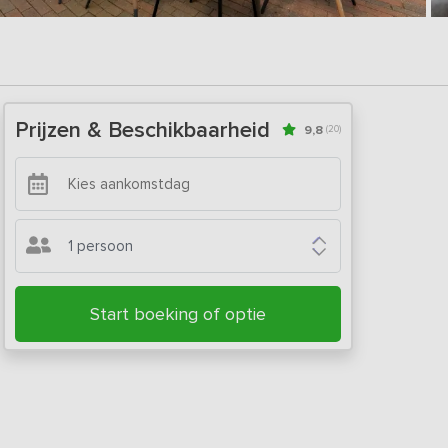
Prijzen & Beschikbaarheid
9,8
(20)
1 persoon
Start boeking of optie