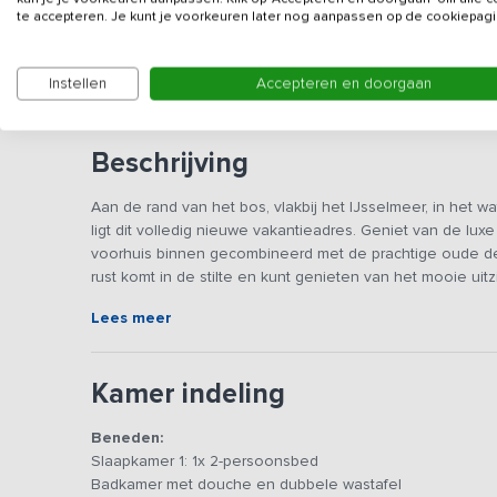
Gegevens van de verhuurd
te accepteren. Je kunt je voorkeuren later nog aanpassen op de cookiepagi
Gezien de luxe uitstraling wordt dit vakantieadres 
Instellen
Accepteren en doorgaan
Beschrijving
Aan de rand van het bos, vlakbij het IJsselmeer, in het w
ligt dit volledig nieuwe vakantieadres. Geniet van de l
voorhuis binnen gecombineerd met de prachtige oude detai
rust komt in de stilte en kunt genieten van het mooie uitz
Lees meer
Het vakantiehuis is modern en luxe ingericht en van all
samen zitten, borrelen, eten en spelletjes spelen. De lang
In de gezellige woonkamer kun je lekker relaxen op de ba
Kamer indeling
prachtige vrij vrije uitzicht.
Het huis is in de basis geschikt voor 12 personen. De 5 
Beneden:
bedden. Er kunnen 2 extra bedden (indien nodig) flexibel 
Slaapkamer 1: 1x 2-persoonsbed
Ben je met 13 of 14 personen? Dan zullen de extra bedden
Badkamer met douche en dubbele wastafel