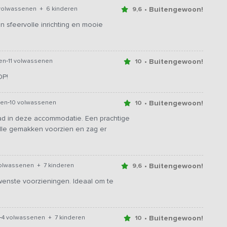
• Buitengewoon!
volwassenen + 6 kinderen
9,6
en sfeervolle inrichting en mooie
-
• Buitengewoon!
en
11 volwassenen
10
OP!
-
• Buitengewoon!
ren
10 volwassenen
10
d in deze accommodatie. Een prachtige
lle gemakken voorzien en zag er
• Buitengewoon!
volwassenen + 7 kinderen
9,6
wenste voorzieningen. Ideaal om te
-
• Buitengewoon!
4 volwassenen + 7 kinderen
10