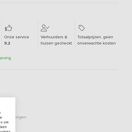
Onze service
Verhuurders &
Totaalprijzen, geen
9,2
huizen gecheckt
onverwachte kosten
geving
e
eoordelingen
de
es om
ikken
cookies