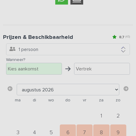
Prijzen & Beschikbaarheid
8,7
(45)
1 persoon
Wanneer?
ma
di
wo
do
vr
za
zo
1
2
3
4
5
6
7
8
9