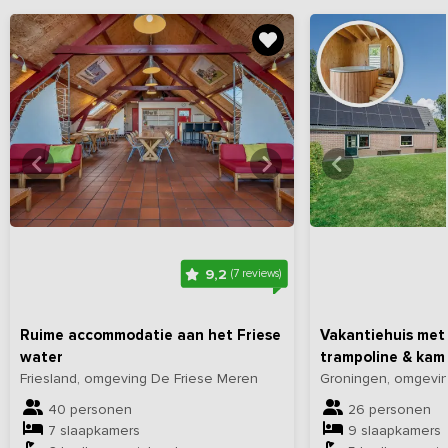
Bekijk
hier
alle foto's
Bekijk
hi
9,2
(7 reviews)
Ruime accommodatie aan het Friese
Vakantiehuis met
water
trampoline & kam
Friesland, omgeving De Friese Meren
Groningen, omgevi
40 personen
26 personen
7 slaapkamers
9 slaapkamers