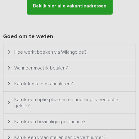
ruimte voor het organiseren van een activiteit, óf je neemt plaats
Bekijk hier alle vakantieadressen
op het terras en geniet van een afstandje mee!
Bijzonderheden:
Dit vakantieadres is zowel voor kleine als
grotere groepen geschikt en staat daarom twee keer op ons
platform. Het betreft hetzelfde vakantieadres met dezelfde foto's
Goed om te weten
& prijzen en wordt dus ook altijd aan één groep tegelijk verhuurd.
Hoe werkt boeken via Wilango.be?
Wanneer moet ik betalen?
Kan ik kosteloos annuleren?
Kan ik een optie plaatsen en hoe lang is een optie
geldig?
Kan ik een bezichtiging inplannen?
Kan ik een vraag stellen aan de verhuurder?