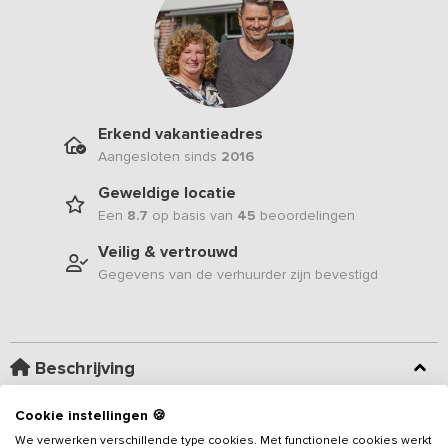
Erkend vakantieadres
Aangesloten sinds
2016
Geweldige locatie
Een
8.7
op basis van
45
beoordelingen
Veilig & vertrouwd
Gegevens van de verhuurder zijn bevestigd
Beschrijving
Cookie instellingen 🍪
Deze ruime groepsaccommodatie is de ideale locatie voor een
familieweekend of vriendenweekend. Het
vakantieadres
beschikt
We verwerken verschillende type cookies. Met functionele cookies werkt