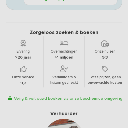
Zorgeloos zoeken & boeken
Ervaring
Overnachtingen
Onze huizen
>20 jaar
>1 miljoen
9,3
Onze service
Verhuurders &
Totaalprijzen, geen
huizen gecheckt
onverwachte kosten
9,2
Veilig & vertrouwd boeken via onze beschermde omgeving
Verhuurder