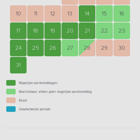
10
11
12
13
14
15
16
17
18
19
20
21
22
23
24
25
26
27
28
29
30
31
Mogelijke aankomstdagen
Beschikbaar, alleen geen mogelijke aankomstdag
Bezet
Geselecteerde periode