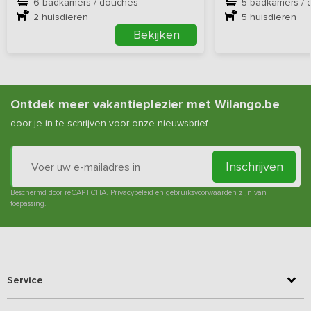
6 badkamers / douches
5 badkamers / 
2
huisdieren
5
huisdieren
Bekijken
Ontdek meer vakantieplezier met Wilango.be
door je in te schrijven voor onze nieuwsbrief.
Inschrijven
Beschermd door reCAPTCHA.
Privacybeleid
en
gebruiksvoorwaarden
zijn van
toepassing.
Service