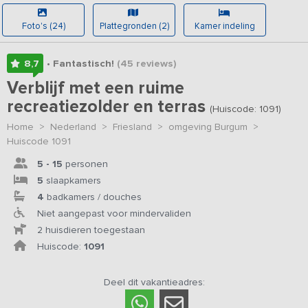
Foto's (24)
Plattegronden (2)
Kamer indeling
8,7
• Fantastisch!
(45
reviews
)
Verblijf met een ruime
recreatiezolder en terras
(Huiscode: 1091)
Home
>
Nederland
>
Friesland
>
omgeving Burgum
>
Huiscode 1091
5 - 15
personen
5
slaapkamers
4
badkamers / douches
Niet aangepast voor mindervaliden
2 huisdieren toegestaan
Huiscode:
1091
Deel dit vakantieadres: