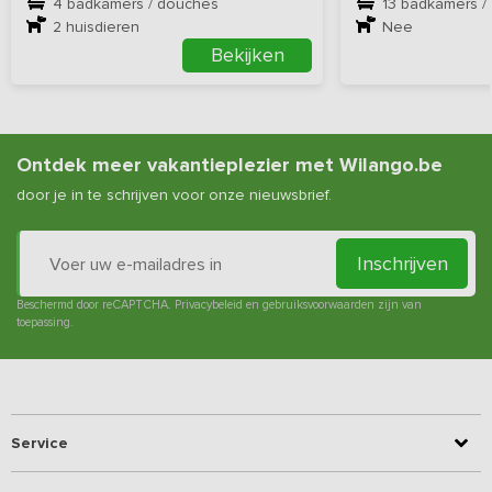
4 badkamers / douches
13 badkamers /
2
huisdieren
Nee
Bekijken
Ontdek meer vakantieplezier met Wilango.be
door je in te schrijven voor onze nieuwsbrief.
Inschrijven
Beschermd door reCAPTCHA.
Privacybeleid
en
gebruiksvoorwaarden
zijn van
toepassing.
Service