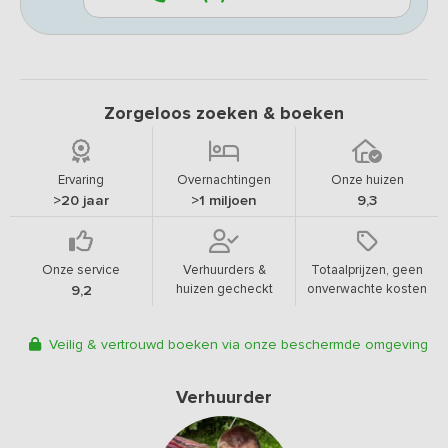
Zorgeloos zoeken & boeken
Ervaring
Overnachtingen
Onze huizen
>20 jaar
>1 miljoen
9,3
Onze service
Verhuurders &
Totaalprijzen, geen
huizen gecheckt
onverwachte kosten
9,2
Veilig & vertrouwd boeken via onze beschermde omgeving
Verhuurder