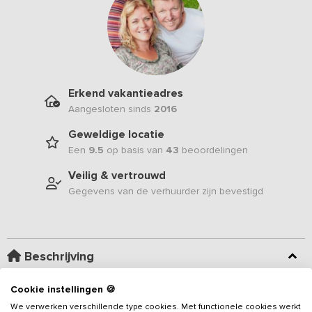
Erkend vakantieadres
Aangesloten sinds
2016
Geweldige locatie
Een
9.5
op basis van
43
beoordelingen
Veilig & vertrouwd
Gegevens van de verhuurder zijn bevestigd
Beschrijving
Cookie instellingen 🍪
Gelegen nabij de IJsselmeerkust, de Friese meren, Gaasterland en
de historische stadjes Stavoren, Hindeloopen en Workum vind je
We verwerken verschillende type cookies. Met functionele cookies werkt