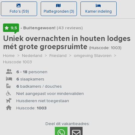
Foto's (59)
Plattegronden (3)
Kamer indeling
9,5
• Buitengewoon!
(43
reviews
)
Uniek overnachten in houten lodges
mét grote groepsruimte
(Huiscode: 1003)
Home
>
Nederland
>
Friesland
>
omgeving Stavoren
>
Huiscode 1003
6 - 18
personen
6
slaapkamers
6
badkamers / douches
Niet aangepast voor mindervaliden
Huisdieren niet toegestaan
Huiscode:
1003
Deel dit vakantieadres: