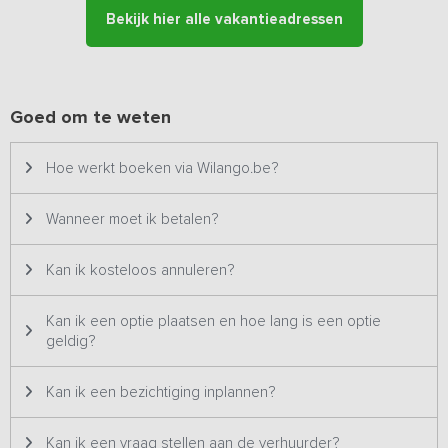
lodges is het een feest om erin te verblijven. Vanaf je eigen privé
Bekijk hier alle vakantieadressen
terras heb je een prachtig uitzicht. Terwijl je geniet van de rust en
de stilte, spelen de kinderen op de aangrenzende camping of in
het buitenzwembad (open van mei t/m september). Het zwembad
is geen privé-zwembad, maar is voor alle gasten van de
familiecamping.
Goed om te weten
De lodges zijn gelegen op een rustig terrein met 10
Hoe werkt boeken via Wilango.be?
kampeerplekken. De accommodatie ligt direct achter de
parkeerplaatsen, waardoor je niet niet over de camping hoeft om
bij je huisje te komen. Op een ander terrein, met daartussen een
Wanneer moet ik betalen?
weiland, staat nog een 28-persoons groepsaccommodatie
eveneens met eigen ingang.
Kan ik kosteloos annuleren?
Kan ik een optie plaatsen en hoe lang is een optie
geldig?
Kan ik een bezichtiging inplannen?
Kan ik een vraag stellen aan de verhuurder?