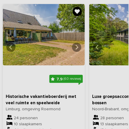
Bekijk
hier
alle foto's
Bekijk
hi
7,9
(60 reviews)
Historische vakantieboerderij met
Luxe groepsaccom
veel ruimte en speelweide
bossen
Limburg, omgeving Roermond
Noord-Brabant, om
24 personen
28 personen
10 slaapkamers
13 slaapkamers