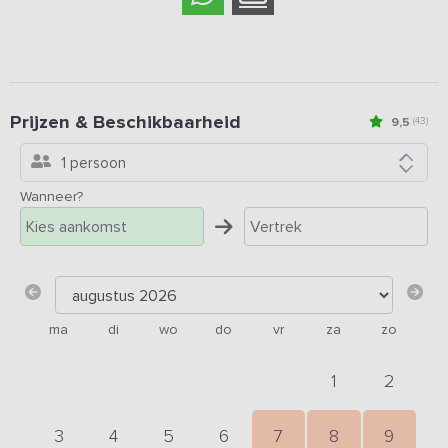
Prijzen & Beschikbaarheid
9,5
(43)
1 persoon
Wanneer?
ma
di
wo
do
vr
za
zo
1
2
3
4
5
6
7
8
9