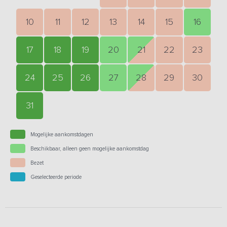
10
11
12
13
14
15
16
17
18
19
20
21
22
23
24
25
26
27
28
29
30
31
Mogelijke aankomstdagen
Beschikbaar, alleen geen mogelijke aankomstdag
Bezet
Geselecteerde periode