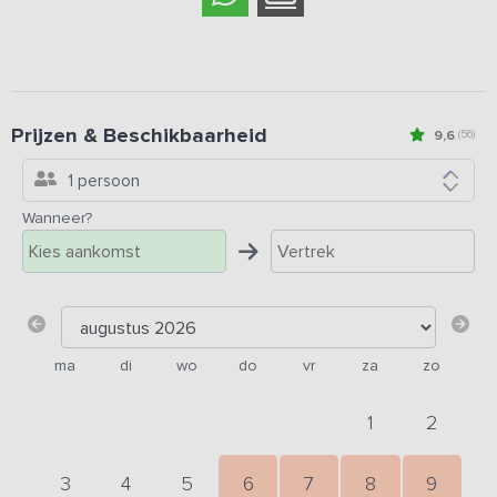
Prijzen & Beschikbaarheid
9,6
(56)
1 persoon
Wanneer?
ma
di
wo
do
vr
za
zo
1
2
3
4
5
6
7
8
9