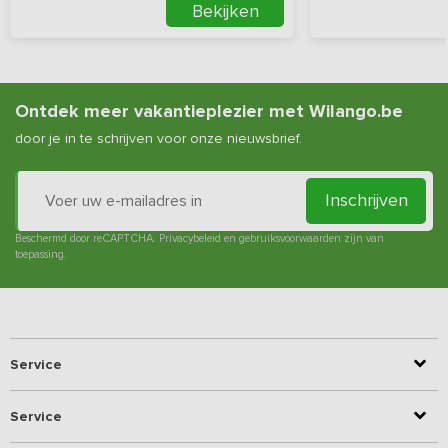
Bekijken
Ontdek meer vakantieplezier met Wilango.be
door je in te schrijven voor onze nieuwsbrief.
Inschrijven
Beschermd door reCAPTCHA.
Privacybeleid
en
gebruiksvoorwaarden
zijn van
toepassing.
Service
Service