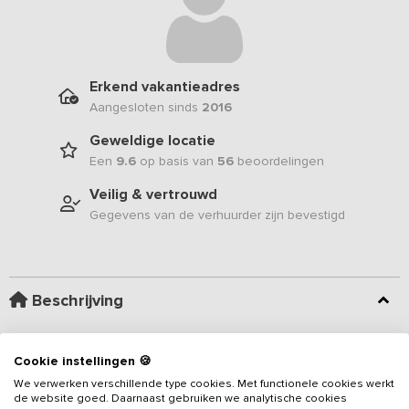
Erkend vakantieadres
Aangesloten sinds
2016
Geweldige locatie
Een
9.6
op basis van
56
beoordelingen
Veilig & vertrouwd
Gegevens van de verhuurder zijn bevestigd
Beschrijving
Gelegen nabij de Friese meren, Gaasterland, de IJsselmeerkust en
Cookie instellingen 🍪
de historische stadjes Stavoren, Hindeloopen en Workum vind je
We verwerken verschillende type cookies. Met functionele cookies werkt
deze comfortabele vakantiewoning voor 20 personen met 8
de website goed. Daarnaast gebruiken we analytische cookies
slaapkamers en 8 badkamers. Buiten beschik je over een