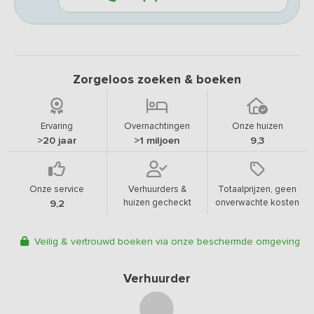
Zorgeloos zoeken & boeken
Ervaring
Overnachtingen
Onze huizen
>20 jaar
>1 miljoen
9,3
Onze service
Verhuurders &
Totaalprijzen, geen
huizen gecheckt
onverwachte kosten
9,2
Veilig & vertrouwd boeken via onze beschermde omgeving
Verhuurder