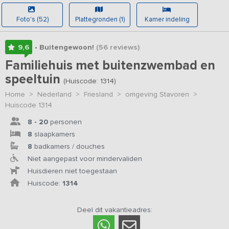
Foto's (52)
Plattegronden (1)
Kamer indeling
9,6
• Buitengewoon!
(56
reviews
)
Familiehuis met buitenzwembad en
speeltuin
(Huiscode: 1314)
Home
>
Nederland
>
Friesland
>
omgeving Stavoren
>
Huiscode 1314
8 - 20
personen
8
slaapkamers
8
badkamers / douches
Niet aangepast voor mindervaliden
Huisdieren niet toegestaan
Huiscode:
1314
Deel dit vakantieadres: