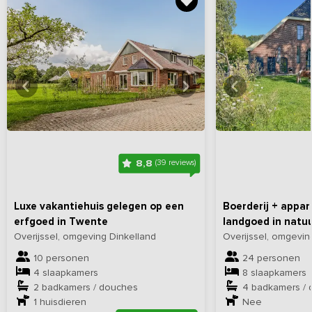
Bekijk
hier
alle foto's
Bekijk
hi
8,8
(39 reviews)
Luxe vakantiehuis gelegen op een
Boerderij + appa
erfgoed in Twente
landgoed in natu
Overijssel, omgeving Dinkelland
Overijssel, omgevi
10 personen
24 personen
4 slaapkamers
8 slaapkamers
2 badkamers / douches
4 badkamers /
1
huisdieren
Nee