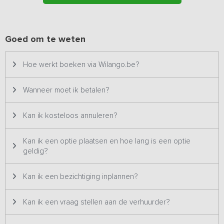
Op een ander terrein, met daartussen een weiland, staat nog een
18-persoons groepsaccommodatie met eigen ingang.
Bijzonderheden: Dit vakantieadres is zowel voor kleine als
Goed om te weten
grotere groepen geschikt en staat daarom twee keer op ons
platform. Het betreft hetzelfde vakantieadres met dezelfde
Hoe werkt boeken via Wilango.be?
foto's & prijzen en wordt dus ook altijd aan één groep tegelijk
verhuurd.
Wanneer moet ik betalen?
Kan ik kosteloos annuleren?
Kan ik een optie plaatsen en hoe lang is een optie
geldig?
Kan ik een bezichtiging inplannen?
Kan ik een vraag stellen aan de verhuurder?