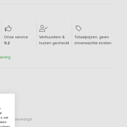
Onze service
Verhuurders &
Totaalprijzen, geen
9,2
huizen gecheckt
onverwachte kosten
geving
e
de
es om
er zijn bevestigd
ikken
cookies