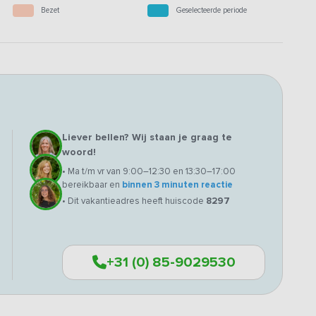
Bezet
Geselecteerde periode
Liever bellen? Wij staan je graag te
woord!
• Ma t/m vr van 9:00–12:30 en 13:30–17:00
bereikbaar en
binnen 3 minuten reactie
• Dit vakantieadres heeft huiscode
8297
+31 (0) 85-9029530