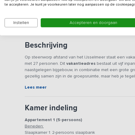
te accepteren. Je kunt je voorkeuren later nog aanpassen op de cookiepagi
Deze groepsaccommodatie wordt verhuurd aan famil
"op aanvraag". De accommodatie is geen feestlocati
Instellen
Accepteren en doorgaan
Beschrijving
Op steenworp afstand van het IJsselmeer staat een vakanti
met 27 personen. Dit
vakantieadres
bestaat uit vijf in
naastgelegen bijgebouw, in combinatie met een grote g
gezellig samen zijn in de groepsruimte, maar heb je tegeli
vind je een heerlijke plek met een vuurton om ’s avond
Lees meer
De groepsruimte is zo ingericht dat je hier met de gehele
kunt relaxen en de lange eettafels bieden aan iedereen
Kamer indeling
keuken is van alle gemakken voorzien, zo is er o.a. een 
uiteraard ontbreekt een vaatwasser ook niet.
Appartement 1 (5-persoons)
Het vakantieadres beschikt over 4 appartementen (drie
Beneden:
een 2-persoons kamer en een 3-persoons kamer, beide m
Slaapkamer 1: 2-persoons slaapbank