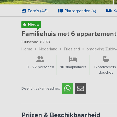
K
Foto's (46)
Plattegronden (4)
Nieuw
Familiehuis met 6 appartement
(Huiscode: 8297)
Home
>
Nederland
>
Friesland
>
omgeving Zuidwe
8 - 27
personen
10
slaapkamers
6
badkamers 
douches
Deel dit vakantieadres:
Prijzen & Beschikbaarheid