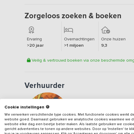
Zorgeloos zoeken & boeken
Ervaring
Overnachtingen
Onze huizen
>20 jaar
>1 miljoen
9,3
Veilig & vertrouwd boeken via onze beschermde om
Verhuurder
Erkend vakantieadres
Cookie instellingen 🍪
Aangesloten sinds
2023
We verwerken verschillende type cookies. Met functionele cookies werkt d
Veilig & vertrouwd
website goed. Daarnaast gebruiken we analytische cookies waarmee we 
website elke dag een beetje beter maken. Als laatste gebruiken we cooki
Gegevens van de verhuurd
gericht advertenties te tonen op andere websites. Door op 'Instellen' te kl
kun je je voorkeuren aanpassen. Klik op 'Accepteren en doorgaan' om alle 