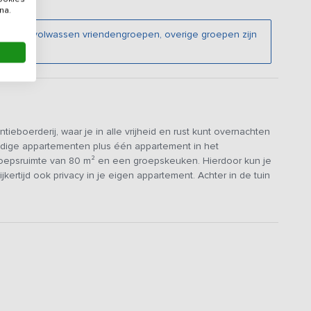
na.
ies en volwassen vriendengroepen, overige groepen zijn
e.
eboerderij, waar je in alle vrijheid en rust kunt overnachten
pandige appartementen plus één appartement in het
roepsruimte van 80 m² en een groepskeuken. Hierdoor kun je
jkertijd ook privacy in je eigen appartement. Achter in de tuin
s een kampvuur te maken.
 groep samen kan zijn. Er is een kleine zithoek, waar je lekker
 genoeg plek om samen van de maaltijd te genieten. De
6-pits fornuis, combi-magnetron, genoeg koelruimte en
 5-persoons appartementen en één 6-persoons appartement),
et eigen badkamer. In elk appartement vind je 2 slaapkamers