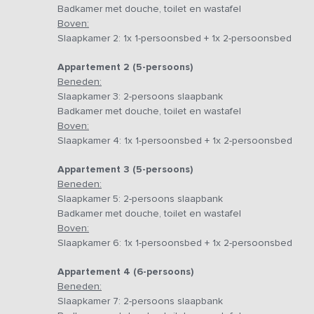
en een ruime badkamer. Bovendien hebben alle apparte
Badkamer met douche, toilet en wastafel
slaapbank en toegang tot het terras. Bij aankomst zijn
Boven:
Slaapkamer 2: 1x 1-persoonsbed + 1x 2-persoonsbed
De grote tuin is een speelparadijs voor de kinderen; zi
glijbanen, de skelters of op het grote grasveld voor allerle
Appartement 2 (5-persoons)
speelt, kan de rest heerlijk zitten en genieten van de mo
Beneden:
avonds een kampvuur te maken.
Slaapkamer 3: 2-persoons slaapbank
Badkamer met douche, toilet en wastafel
Bijzonderheden:
deze accommodatie wordt in verschill
Boven:
daardoor zijn dat je een vermelding tegenkomt met vergel
Slaapkamer 4: 1x 1-persoonsbed + 1x 2-persoonsbed
Appartement 3 (5-persoons)
Beneden:
Slaapkamer 5: 2-persoons slaapbank
Badkamer met douche, toilet en wastafel
Boven:
Slaapkamer 6: 1x 1-persoonsbed + 1x 2-persoonsbed
Appartement 4 (6-persoons)
Beneden:
Slaapkamer 7: 2-persoons slaapbank