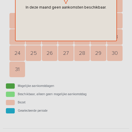
3
4
5
6
7
8
9
In deze maand geen aankomsten beschikbaar.
10
11
12
13
14
15
16
17
18
19
20
21
22
23
24
25
26
27
28
29
30
31
Mogelijke aankomstdagen
Beschikbaar, alleen geen mogelijke aankomstdag
Bezet
Geselecteerde periode