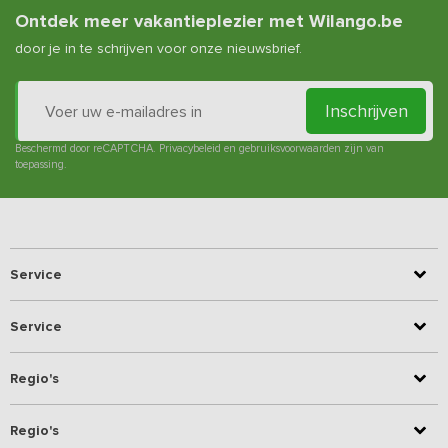
Ontdek meer vakantieplezier met Wilango.be
door je in te schrijven voor onze nieuwsbrief.
Inschrijven
Beschermd door reCAPTCHA.
Privacybeleid
en
gebruiksvoorwaarden
zijn van
toepassing.
Service
Service
Regio's
Regio's