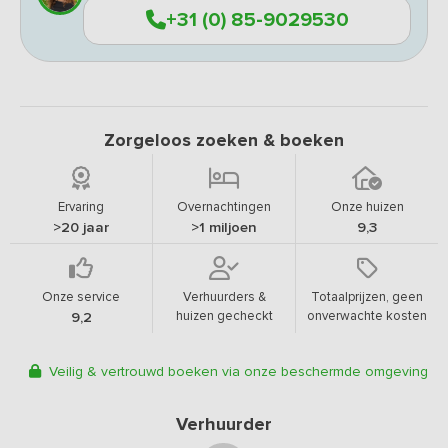
+31 (0) 85-9029530
Zorgeloos zoeken & boeken
Ervaring
Overnachtingen
Onze huizen
>20 jaar
>1 miljoen
9,3
Onze service
Verhuurders &
Totaalprijzen, geen
huizen gecheckt
onverwachte kosten
9,2
Veilig & vertrouwd boeken via onze beschermde omgeving
Verhuurder