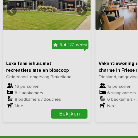
Bekijk
hier
alle foto's
Bekijk
hi
9,4
(137 reviews)
Luxe familiehuis met
Vakantiewoning en
recreatieruimte en bioscoop
charme in Friese 
Gelderland, omgeving Berkelland
Friesland, omgevin
16 personen
15 personen
8 slaapkamers
6 slaapkamers
8 badkamers / douches
6 badkamers /
Nee
Nee
Bekijken