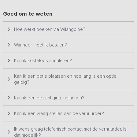
wellness ruimte met een Finse sauna, een stoomsauna, een
tweepersoons ligbad en twee douches, heerlijk ter ontspanning!
Goed om te weten
Slaap- en badkamers
In totaal zijn er 18 slaapkamers, verdeeld over 2-
Hoe werkt boeken via Wilango.be?
persoonskamers en 4-persoons appartementen op meerdere
verdiepingen
. Zes slaapkamers hebben een eigen badkamer met
Wanneer moet ik betalen?
douche, toilet en wastafel, daarnaast zijn er meerdere 4-persoons
appartementen met elk twee slaapkamers en een gedeelde
badkamer. De kamers zijn ingericht in een lichte, natuurlijke stijl met
Kan ik kosteloos annuleren?
rustige kleuren en eenvoudige materialen.
Kan ik een optie plaatsen en hoe lang is een optie
Buiten
geldig?
Rondom het verblijf vind je meerdere plekken om buiten samen te
komen.
Er is een terras met zitplekken waar je met een deel
Kan ik een bezichtiging inplannen?
van de groep kunt zitten en een picknickgebied voor
gezamenlijke momenten in de buitenlucht.
Ook zijn er
Kan ik een vraag stellen aan de verhuurder?
ligstoelen aanwezig om van de zon te genieten.
Ik wens graag telefonisch contact met de verhuurder. Is
dat mogelijk?