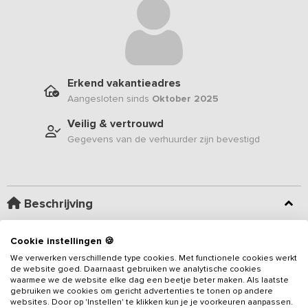
Erkend vakantieadres
Aangesloten sinds
Oktober 2025
Veilig & vertrouwd
Gegevens van de verhuurder zijn bevestigd
Beschrijving
Nieuw in ons aanbod sinds maart 2026
- Deze
Cookie instellingen 🍪
groepsaccommodatie in Drenthe biedt plaats aan maximaal
36
We verwerken verschillende type cookies. Met functionele cookies werkt
personen, verdeeld over 18 slaapkamers en 12 badkamers
. Het
de website goed. Daarnaast gebruiken we analytische cookies
waarmee we de website elke dag een beetje beter maken. Als laatste
slaapgebouw is gereed,
de centrale groepsruimte is nog in
gebruiken we cookies om gericht advertenties te tonen op andere
aanbouw, deze bevindt zich straks op ongeveer 30 meter van
websites. Door op 'Instellen' te klikken kun je je voorkeuren aanpassen.
Lees meer