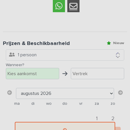
Prijzen & Beschikbaarheid
Nieuw
1 persoon
Wanneer?
ma
di
wo
do
vr
za
zo
1
2