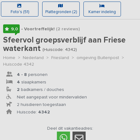
Foto's (51)
Plattegronden (2)
Kamer indeling
9,0
• Voortreffelijk!
(2
reviews
)
Sfeervol groepsverblijf aan Friese
waterkant
(Huiscode: 4342)
Home
>
Nederland
>
Friesland
>
omgeving Buitenpost
>
Huiscode 4342
4 - 8
personen
4
slaapkamers
2
badkamers / douches
Niet aangepast voor mindervaliden
2 huisdieren toegestaan
Huiscode:
4342
Deel dit vakantieadres: