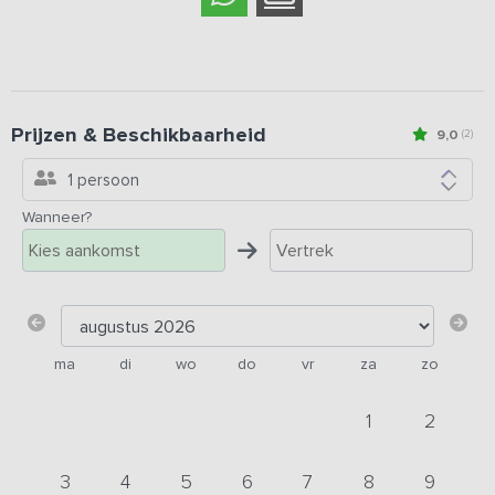
Prijzen & Beschikbaarheid
9,0
(2)
1 persoon
Wanneer?
ma
di
wo
do
vr
za
zo
1
2
3
4
5
6
7
8
9