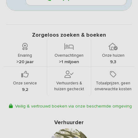
Zorgeloos zoeken & boeken
Ervaring
Overnachtingen
Onze huizen
>20 jaar
>1 miljoen
9,3
Onze service
Verhuurders &
Totaalprijzen, geen
huizen gecheckt
onverwachte kosten
9,2
Veilig & vertrouwd boeken via onze beschermde omgeving
Verhuurder