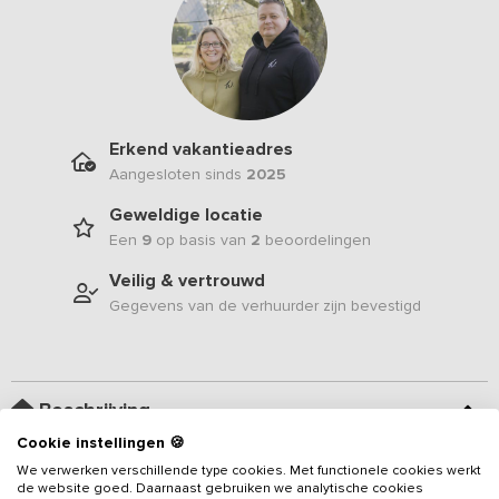
Erkend vakantieadres
Aangesloten sinds
2025
Geweldige locatie
Een
9
op basis van
2
beoordelingen
Veilig & vertrouwd
Gegevens van de verhuurder zijn bevestigd
Beschrijving
Cookie instellingen 🍪
Gelegen in het weidse Friese landschap ligt dit monumentale
8-
We verwerken verschillende type cookies. Met functionele cookies werkt
de website goed. Daarnaast gebruiken we analytische cookies
persoons vakantieadres met 4 slaapkamers en 2 badkamers
.