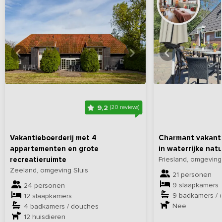
Bekijk
hier
alle foto's
Bekijk
hi
9,2
(20 reviews)
Vakantieboerderij met 4
Charmant vakantie
appartementen en grote
in waterrijke nat
recreatieruimte
Friesland, omgevin
Zeeland, omgeving Sluis
21 personen
9 slaapkamers
24 personen
9 badkamers /
12 slaapkamers
Nee
4 badkamers / douches
12
huisdieren