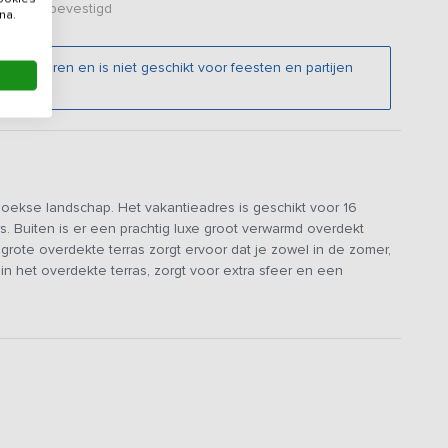
er zijn bevestigd
na.
jongeren en is niet geschikt voor feesten en partijen
hoekse landschap. Het vakantieadres is geschikt voor 16
 Buiten is er een prachtig luxe groot verwarmd overdekt
rote overdekte terras zorgt ervoor dat je zowel in de zomer,
l in het overdekte terras, zorgt voor extra sfeer en een
achel (inclusief een basisvoorraad hout) en barbecue (gas) is
ids uitzicht over de weilanden. Ook is er een groot
e bank en een lekker chill hoekje met uitzicht op de tuin. In
 en open keuken, die beschikt over een koelkast, vaatwasser,
n in verbinding met de overige gasten die gezellig een
jken.