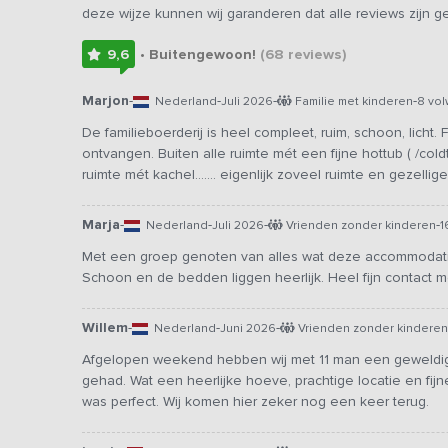
deze wijze kunnen wij garanderen dat alle reviews zijn 
9,6
• Buitengewoon!
(68
reviews
)
Marjon
-
-
-
-
Nederland
Juli 2026
Familie met kinderen
8 vo
De familieboerderij is heel compleet, ruim, schoon, licht.
ontvangen. Buiten alle ruimte mét een fijne hottub ( /co
ruimte mét kachel….... eigenlijk zoveel ruimte en gezellige
Marja
-
-
-
-
Nederland
Juli 2026
Vrienden zonder kinderen
1
Met een groep genoten van alles wat deze accommodatie 
Schoon en de bedden liggen heerlijk. Heel fijn contact m
Willem
-
-
-
Nederland
Juni 2026
Vrienden zonder kinderen
Afgelopen weekend hebben wij met 11 man een geweld
gehad. Wat een heerlijke hoeve, prachtige locatie en fij
was perfect. Wij komen hier zeker nog een keer terug.