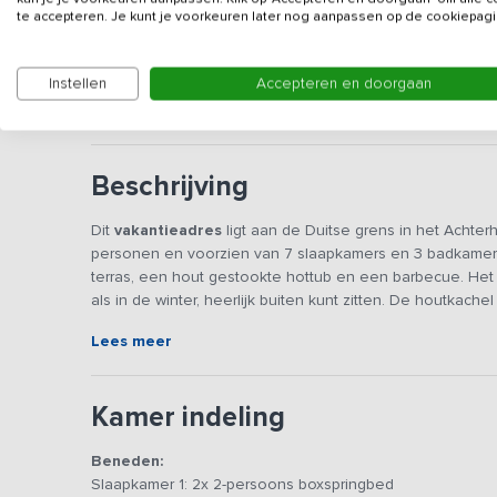
Gegevens van de verhuurd
te accepteren. Je kunt je voorkeuren later nog aanpassen op de cookiepagi
Deze accommodatie wordt niet verhuurd aan groepen 
Instellen
Accepteren en doorgaan
(met harde muziek).
Beschrijving
Dit
vakantieadres
ligt aan de Duitse grens in het Achter
personen en voorzien van 7 slaapkamers en 3 badkamers.
terras, een hout gestookte hottub en een barbecue. Het g
als in de winter, heerlijk buiten kunt zitten. De houtkache
aangename temperatuur. Het gebruik van de hottub, houtk
Lees meer
inbegrepen bij de huurprijs. Vanuit de tuin heb je een we
beachvolleybal veld en een trampoline in de tuin.
Kamer indeling
In het voorhuis zit een ruime woonkamer met een grote lux
het achterhuis zit een grote woonkeuken met kookeiland
Beneden:
combi-magnetron en een inductie kookplaat. De koks staa
Slaapkamer 1: 2x 2-persoons boxspringbed
bordspel kunnen spelen aan de eettafel of TV kunnen ki