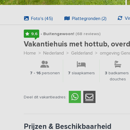
Vi
Foto's (45)
Plattegronden (2)
9,6
• Buitengewoon!
(68
reviews
)
Vakantiehuis met hottub, overd
Home
>
Nederland
>
Gelderland
>
omgeving Gend
7 - 16
personen
7
slaapkamers
3
badkamers 
douches
Deel dit vakantieadres:
Prijzen & Beschikbaarheid