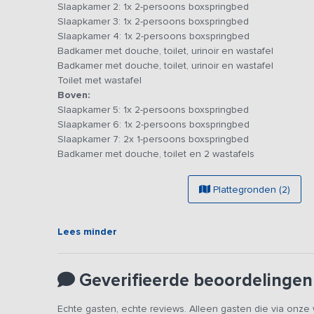
Slaapkamer 2: 1x 2-persoons boxspringbed
Verder zijn er op de begane grond 4 luxe slaapkamers,
Slaapkamer 3: 1x 2-persoons boxspringbed
badkamers met douche, toilet, urinoir en wastafel. Daarn
Slaapkamer 4: 1x 2-persoons boxspringbed
Op de eerste verdieping vind je nog 3 slaapkamers met 
Badkamer met douche, toilet, urinoir en wastafel
boxspring bedden staan. Niet te vergeten de speelzolder
Badkamer met douche, toilet, urinoir en wastafel
Toilet met wastafel
Het vakantiehuis ligt naast een erf met melkkoeien en jon
Boven:
zomers de koeien grazen, haasjes rondhuppelen en ree
Slaapkamer 5: 1x 2-persoons boxspringbed
(grensoverschrijdende) fiets- en wandelroutes die je k
Slaapkamer 6: 1x 2-persoons boxspringbed
Er is een mogelijkheid elektrische auto's op te laden, in o
Slaapkamer 7: 2x 1-persoons boxspringbed
Kortom: alle luxe en faciliteiten voor een geslaagde vakan
Badkamer met douche, toilet en 2 wastafels
Plattegronden (2)
Lees minder
Geverifieerde beoordelingen
Echte gasten, echte reviews. Alleen gasten die via onz