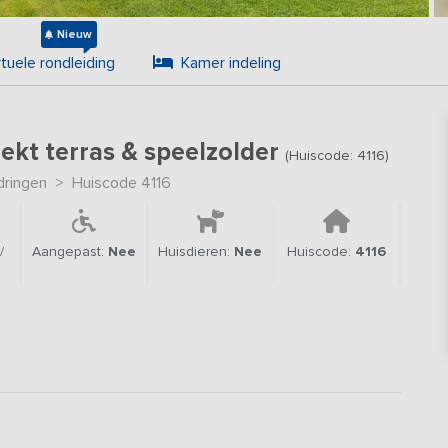
Nieuw
rtuele rondleiding
Kamer indeling
ekt terras & speelzolder
(Huiscode: 4116)
ringen
>
Huiscode 4116
/
Aangepast:
Nee
Huisdieren:
Nee
Huiscode:
4116