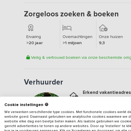
Zorgeloos zoeken & boeken
Ervaring
Overnachtingen
Onze huizen
>20 jaar
>1 miljoen
9,3
Veilig & vertrouwd boeken via onze beschermde om
Verhuurder
Erkend vakantieadres
Aangesloten sinds
2021
Cookie instellingen 🍪
Geweldige locatie
We verwerken verschillende type cookies. Met functionele cookies werkt d
Een
9.6
op basis van
68
b
website goed. Daarnaast gebruiken we analytische cookies waarmee we 
website elke dag een beetje beter maken. Als laatste gebruiken we cooki
gericht advertenties te tonen op andere websites. Door op 'Instellen' te kl
Veilig & vertrouwd
kun je je voorkeuren aanpassen. Klik op 'Accepteren en doorgaan' om alle 