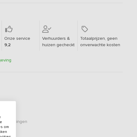
Onze service
Verhuurders &
Totaalprijzen, geen
9,2
huizen gecheckt
onverwachte kosten
geving
e
eoordelingen
de
es om
ikken
cookies