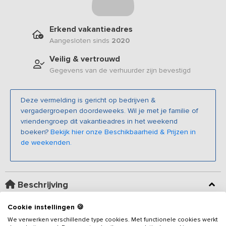
Erkend vakantieadres
Aangesloten sinds
2020
Veilig & vertrouwd
Gegevens van de verhuurder zijn bevestigd
Deze vermelding is gericht op bedrijven &
vergadergroepen doordeweeks. Wil je met je familie of
vriendengroep dit vakantieadres in het weekend
boeken?
Bekijk hier onze Beschikbaarheid & Prijzen in
de weekenden.
Beschrijving
Cookie instellingen 🍪
Deze vergaderlocatie ligt op een ongelooflijk mooie plek langs
We verwerken verschillende type cookies. Met functionele cookies werkt
een bosrand op de Veluwe. De luxe en sfeervolle locatie is