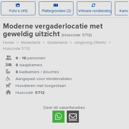
Foto's (49)
Plattegronden (2)
Virtuele rondleiding
Kamer
Moderne vergaderlocatie met
geweldig uitzicht
(Huiscode: 5712)
Home
>
Nederland
>
Gelderland
>
omgeving Otterlo
>
Huiscode 5712
8 - 16
personen
8
slaapkamers
8
badkamers / douches
Aangepast voor mindervaliden
Huisdieren niet toegestaan
Huiscode:
5712
Deel dit vakantieadres: