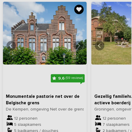
Bekijk
hier
alle foto's
Bekijk
hi
9,6
(59 reviews)
Monumentale pastorie net over de
Gezellig familieh
Belgische grens
actieve boerderij
De Kempen, omgeving Net over de grens in België
Groningen, omgevi
12 personen
12 personen
5 slaapkamers
7 slaapkamers
5 badkamers / douches
2 badkamers / 