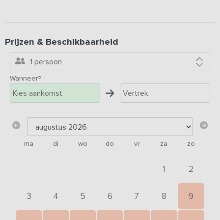
Prijzen & Beschikbaarheid
1 persoon
Wanneer?
ma
di
wo
do
vr
za
zo
1
2
3
4
5
6
7
8
9