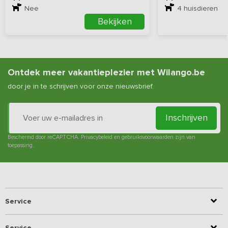
Nee
4
huisdieren
Bekijken
Ontdek meer vakantieplezier met Wilango.be
door je in te schrijven voor onze nieuwsbrief.
Inschrijven
Beschermd door reCAPTCHA.
Privacybeleid
en
gebruiksvoorwaarden
zijn van
toepassing.
Service
Service