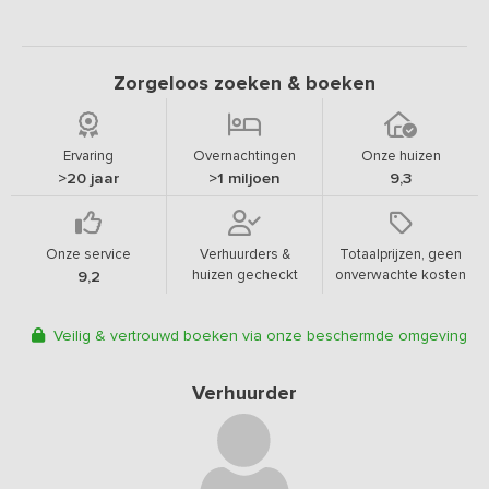
Zorgeloos zoeken & boeken
Ervaring
Overnachtingen
Onze huizen
>20 jaar
>1 miljoen
9,3
Onze service
Verhuurders &
Totaalprijzen, geen
huizen gecheckt
onverwachte kosten
9,2
Veilig & vertrouwd boeken via onze beschermde omgeving
Verhuurder