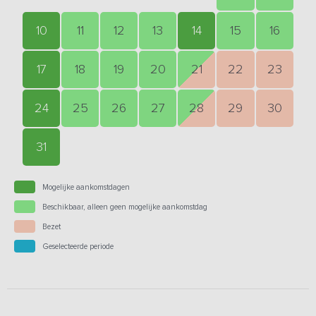
10
11
12
13
14
15
16
17
18
19
20
21
22
23
24
25
26
27
28
29
30
31
Mogelijke aankomstdagen
Beschikbaar, alleen geen mogelijke aankomstdag
Bezet
Geselecteerde periode