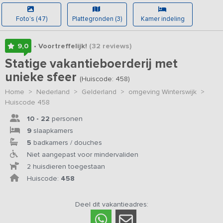
Foto's (47)
Plattegronden (3)
Kamer indeling
9,0
• Voortreffelijk!
(32
reviews
)
Statige vakantieboerderij met
unieke sfeer
(Huiscode: 458)
Home
>
Nederland
>
Gelderland
>
omgeving Winterswijk
>
Huiscode 458
10 - 22
personen
9
slaapkamers
5
badkamers / douches
Niet aangepast voor mindervaliden
2 huisdieren toegestaan
Huiscode:
458
Deel dit vakantieadres: