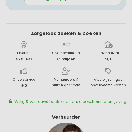
Zorgeloos zoeken & boeken
Ervaring
Overnachtingen
Onze huizen
>20 jaar
>1 miljoen
9,3
Onze service
Verhuurders &
Totaalprijzen, geen
huizen gecheckt
onverwachte kosten
9,2
Veilig & vertrouwd boeken via onze beschermde omgeving
Verhuurder