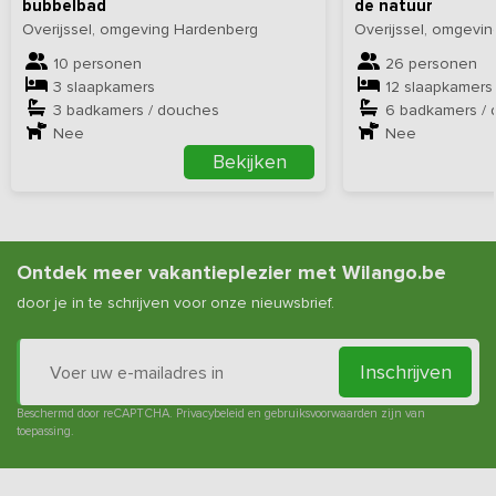
bubbelbad
de natuur
Overijssel, omgeving Hardenberg
Overijssel, omgevi
10 personen
26 personen
3 slaapkamers
12 slaapkamers
3 badkamers / douches
6 badkamers /
Nee
Nee
Bekijken
Ontdek meer vakantieplezier met Wilango.be
door je in te schrijven voor onze nieuwsbrief.
Inschrijven
Beschermd door reCAPTCHA.
Privacybeleid
en
gebruiksvoorwaarden
zijn van
toepassing.