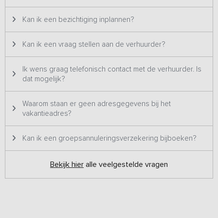
waar de kinderen veilig kunnen spelen.
Kan ik een bezichtiging inplannen?
Bij voldoende deelname kun je een natuurwandeling naar
bijzondere plekjes maken onder begeleiding van de eigenaar. Je
krijgt brede uitleg over gebruik en ontstaan van het bijzondere
Kan ik een vraag stellen aan de verhuurder?
landschap.
Ik wens graag telefonisch contact met de verhuurder. Is
Let op: een kijkafspraak is bij dit vakantieadres niet mogelijk.
dat mogelijk?
Waarom staan er geen adresgegevens bij het
vakantieadres?
Kan ik een groepsannuleringsverzekering bijboeken?
Bekijk hier
alle veelgestelde vragen