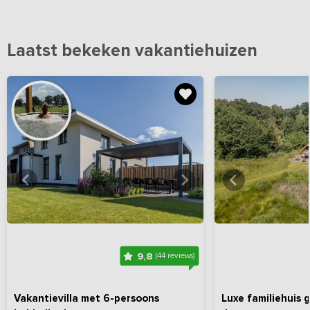
Laatst bekeken vakantiehuizen
Bekijk
hier
alle foto's
Bekijk
hi
9,8
(44 reviews)
Vakantievilla met 6-persoons
Luxe familiehuis 