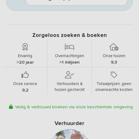
Zorgeloos zoeken & boeken
Ervaring
Overnachtingen
Onze huizen
>20 jaar
>1 miljoen
9,3
Onze service
Verhuurders &
Totaalprijzen, geen
huizen gecheckt
onverwachte kosten
9,2
Veilig & vertrouwd boeken via onze beschermde omgeving
Verhuurder