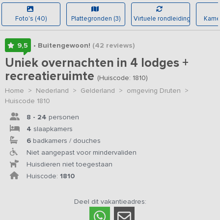
Foto's (40)
Plattegronden (3)
Virtuele rondleiding
Kamer
9,5
• Buitengewoon!
(42
reviews
)
Uniek overnachten in 4 lodges +
recreatieruimte
(Huiscode: 1810)
Home
>
Nederland
>
Gelderland
>
omgeving Druten
>
Huiscode 1810
8 - 24
personen
4
slaapkamers
6
badkamers / douches
Niet aangepast voor mindervaliden
Huisdieren niet toegestaan
Huiscode:
1810
Deel dit vakantieadres: