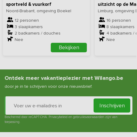
sportveld & vuurkorf
uitzicht op de Ma
Noord-Brabant, omgeving Boekel
Limburg, omgeving 
12 personen
16 personen
3 slaapkamers
8 slaapkamers
2 badkamers / douches
4 badkamers /
Nee
Nee
Bekijken
Ontdek meer vakantieplezier met Wilango.be
door je in te schrijven voor onze nieuwsbrief.
Inschrijven
Beschermd door reCAPTCHA.
Privacybeleid
en
gebruiksvoorwaarden
zijn van
toepassing.