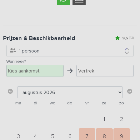
Prijzen & Beschikbaarheid
9,5
(42)
1 persoon
Wanneer?
ma
di
wo
do
vr
za
zo
1
2
3
4
5
6
7
8
9