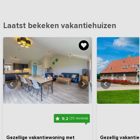
Laatst bekeken vakantiehuizen
Bekijk
hier
alle foto's
Bekijk
hi
9,2
(35 reviews)
Gezellige vakantiewoning met
Gezellig vakantie