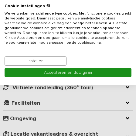
Cookie instellingen 🍪
Tussen fruitboomgaarden, grazende koeien, akkers, uiterwaarden
We verwerken verschillende type cookies. Met functionele cookies werkt
en de rivieren Maas en Waal vind je dit gezellige
vakantieadres
,
de website goed. Daarnaast gebruiken we analytische cookies
bestaande uit vier lodges en een groepsruimte. De kinderen
waarmee we de website elke dag een beetje beter maken. Als laatste
zullen zich niet snel vervelen. Er is alle ruimte om te spelen, zowel
gebruiken we cookies om gericht advertenties te tonen op andere
buiten op het voetbalveld als binnen in de verwarmde speelschuur
websites. Door op 'Instellen' te klikken kun je je voorkeuren aanpassen.
Lees meer
Klik op 'Accepteren en doorgaan' om alle cookies te accepteren. Je kunt
met tafeltennistafel, airhockey, dartbord, sjoelbak en
je voorkeuren later nog aanpassen op de cookiepagina.
tafelvoetbaltafel.
Kamer indeling
Je beschikt over een grote verblijfsruimte die met warme kleuren
Instellen
sfeervol is ingericht. Er is een zit- en eetgedeelte, keuken,
pooltafel, beamer en geluidsinstallatie. De landelijke rode keuken
Geverifieerde beoordelingen
Accepteren en doorgaan
is o.a. voorzien van 4-pits fornuis, oven, magnetron, vaatwasser en
grote koelkast, hier kun je heerlijke maaltijden bereiden. In de
Virtuele rondleiding (360° tour)
speelschuur vind je nog een extra keukenblokje met 4-pits fornuis.
De verblijfsruimte is tevens voorzien van een sanitaire ruimte met
Faciliteiten
2 douches, 2 toiletten, 3 wastafels en babyroom. Overnachten doe
je in de vier naast elkaar gelegen 6-persoons lodges ieder
voorzien van vier bedden, 2 hoogslapers, douche, toilet en
Omgeving
wastafel.
Locatie vakantieadres & overzicht
Er bevindt zich tussen de groepsruimte, lodges en de verwarmde