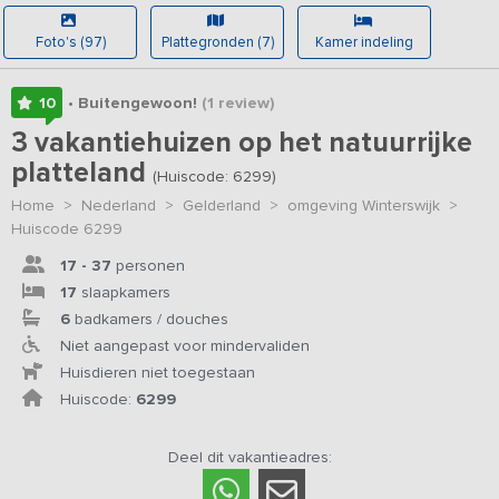
Foto's (97)
Plattegronden (7)
Kamer indeling
10
• Buitengewoon!
(1
review
)
3 vakantiehuizen op het natuurrijke
platteland
(Huiscode: 6299)
Home
>
Nederland
>
Gelderland
>
omgeving Winterswijk
>
Huiscode 6299
17 - 37
personen
17
slaapkamers
6
badkamers / douches
Niet aangepast voor mindervaliden
Huisdieren niet toegestaan
Huiscode:
6299
Deel dit vakantieadres: