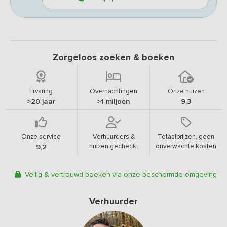
Zorgeloos zoeken & boeken
Ervaring
Overnachtingen
Onze huizen
>20 jaar
>1 miljoen
9,3
Onze service
Verhuurders &
Totaalprijzen, geen
huizen gecheckt
onverwachte kosten
9,2
Veilig & vertrouwd boeken via onze beschermde omgeving
Verhuurder