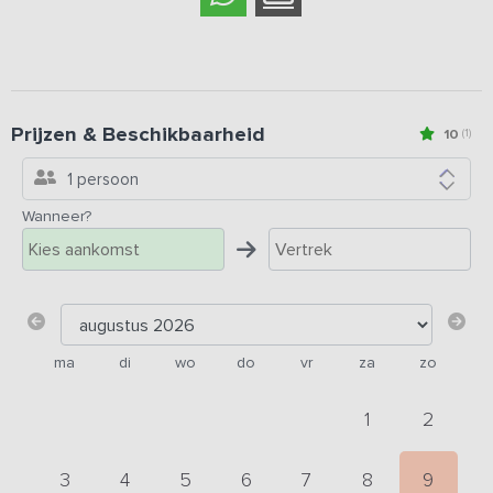
Prijzen & Beschikbaarheid
10
(1)
1 persoon
Wanneer?
ma
di
wo
do
vr
za
zo
1
2
3
4
5
6
7
8
9