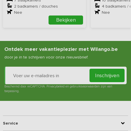
7 slaapkamers
10 slaapkamers
veengebieden, waarna je tot laat in de avond heerlijk kunt
2 badkamers / douches
4 badkamers /
genieten van de rust en het uitzicht.
Nee
Nee
Bekijken
Het vakantieadres biedt zo de perfecte combinatie van
gezamenlijk genieten in één omgeving en toch voldoende ruimte
en privacy in elk huis afzonderlijk.
Ontdek meer vakantieplezier met Wilango.be
door je in te schrijven voor onze nieuwsbrief.
Inschrijven
Beschermd door reCAPTCHA.
Privacybeleid
en
gebruiksvoorwaarden
zijn van
toepassing.
Service