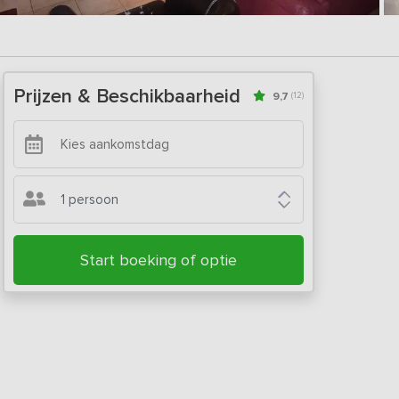
Prijzen & Beschikbaarheid
9,7
(12)
1 persoon
Start boeking of optie