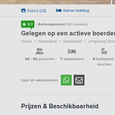
Kamer indeling
Foto's (23)
9,7
• Buitengewoon!
(12
reviews
)
Gelegen op een actieve boerde
Home
>
Nederland
>
Gelderland
>
omgeving Vel
30 - 62
personen
7
slaapkamers
6
badkamers 
douches
Deel dit vakantieadres:
Prijzen & Beschikbaarheid