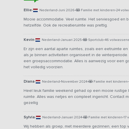
Ellie
-
-
-
-
Nederland
Juni 2026
Familie met kinderen
24 volw
Mooie accommodatie. Veel ruimte. Het serviesgoed en 
hetzelfde. Ook de recreatieruimte was prettig.
Kevin
-
-
-
-
Nederland
Januari 2025
Sportclub
46 volwassen
Er zijn een aantal aparte ruimtes, zoals een eetruimte en 
als je binnen activiteiten organiseert in de winterperiode
een groepsaccommodatie. Alles is aanwezig voor een goe
het volledig voorzien.
Diana
-
-
-
-
Nederland
November 2024
Familie met kinderen
Heel leuk familie weekend gehad op een mooie rustige l
ruimte. Alles was netjes en compleet ingericht. Contact
gezellig
Sylvia
-
-
-
-
Nederland
Januari 2024
Familie met kinderen
17 
Wij hebben als groep, met meerdere gezinnen, een top ver