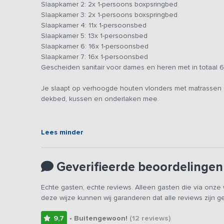
een spel of mooie wandeling. In het bos voor de boerderi
Slaapkamer 2: 2x 1-persoons boxpsringbed
of bosspel.
Slaapkamer 3: 2x 1-persoons boxspringbed
Slaapkamer 4: 11x 1-persoonsbed
Bij deze groepsaccommodatie zijn veel dieren; wat jongv
Slaapkamer 5: 13x 1-persoonsbed
konijnen. Daar tussendoor scharrelen katten en een hond.
Slaapkamer 6: 16x 1-persoonsbed
de geluiden, de geuren, de vrolijk dartelende geitjes in 
Slaapkamer 7: 16x 1-persoonsbed
Gescheiden sanitair voor dames en heren met in totaal 6
Van de huisregels willen we er één speciaal onder de a
rust weer op de boerderij tot 8.30 uur.
Je slaapt op verhoogde houten vlonders met matrassen g
dekbed, kussen en onderlaken mee.
Lees minder
Geverifieerde beoordelingen
Echte gasten, echte reviews. Alleen gasten die via onz
deze wijze kunnen wij garanderen dat alle reviews zijn 
9,7
• Buitengewoon!
(12
reviews
)