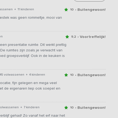
• Buitengewoon!
assenen + 11 kinderen
10
bestek was geen rommeltje, mooi van
• Voortreffelijk!
en
9,2
een presentatie ruimte. Dit werkt prettig
. De ruimtes zijn zoals je verwacht van
d groepsverblijf. Ook in de keuken is
• Buitengewoon!
45 volwassenen + 4 kinderen
10
ocatie, fijn gelegen en mega veel
 met de eigenaren liep ook soepel en
• Buitengewoon!
volwassenen + 7 kinderen
10
blijf gehad! Zo vanaf het erf naar het