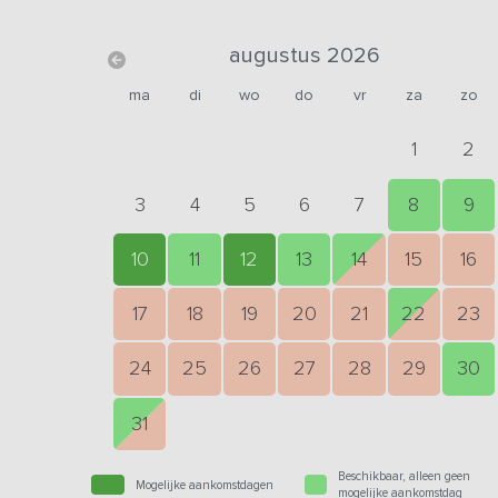
augustus 2026
ma
di
wo
do
vr
za
zo
1
2
3
4
5
6
7
8
9
10
11
12
13
14
15
16
17
18
19
20
21
22
23
24
25
26
27
28
29
30
31
Beschikbaar, alleen geen
Mogelijke aankomstdagen
mogelijke aankomstdag