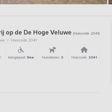
rij op de De Hoge Veluwe
(Huiscode: 2041)
uwe
>
Huiscode 2041
/
Aangepast:
Nee
Huisdieren:
3
Huiscode:
2041