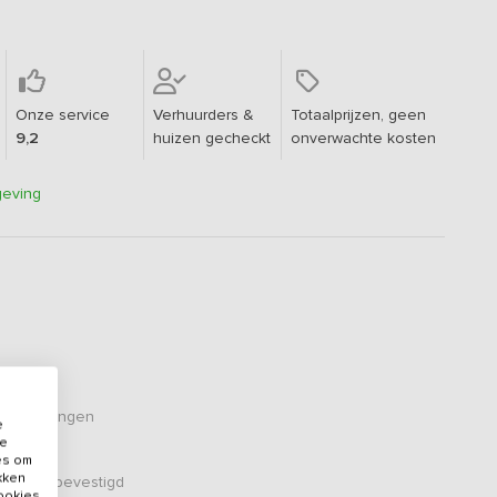
Onze service
Verhuurders &
Totaalprijzen, geen
9,2
huizen gecheckt
onverwachte kosten
geving
eoordelingen
e
de
es om
ikken
er zijn bevestigd
cookies