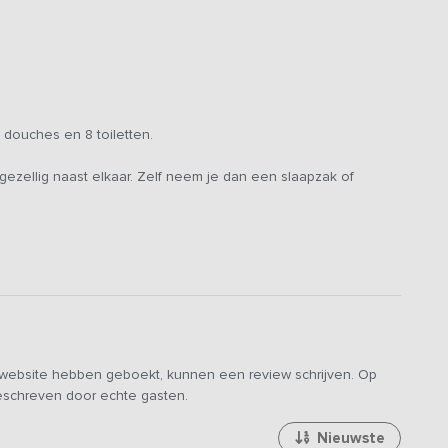
j is een zandverstuiving, een prachtige plek voor een picknick
ee, kippen in allerlei soorten en maten, pauwen, geiten en
 Geniet van het plattelandsleven met de landelijke uitstraling,
het voorjaar, de gemoedelijkheid en de afwisseling!
 douches en 8 toiletten.
andacht brengen: om 23 uur gaat de muziek uit en keert de
ezellig naast elkaar. Zelf neem je dan een slaapzak of
e website hebben geboekt, kunnen een review schrijven. Op
geschreven door echte gasten.
Nieuwste