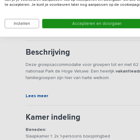
te accepteren. Je kunt je voorkeuren later nog aanpassen op de cookiepagi
Deze accommodatie wordt voornamelijk verhuurd aan 
met kinderen. Deze accommodatie wordt niet verhu
Instellen
Accepteren en doorgaan
soortgelijke groepen.
Beschrijving
Deze groepsaccommodatie voor groepen tot en met 62 p
nationaal Park de Hoge Veluwe. Een heerlijk
vakantiead
familiegroepen zijn hier van harte welkom.
De recreatieruimte/eetzaal is voorzien van zowel central
Lees meer
een klein gezellig barretje met een keukenblok en een toi
voorzien van een 6 pits fornuis met oven, twee vaatwass
wasmachine. Een lekker vers eitje bij het ontbijt? Je kun
Kamer indeling
De slaapkamers, slaapzalen en het sanitair, maar ook de
royale boerenerf waar het gezellig toeven is. Het sportv
Beneden:
lekker sportief bezig zijn. Het bos rondom de boerderij
Slaapkamer 1: 2x 1-persoons boxspringbed