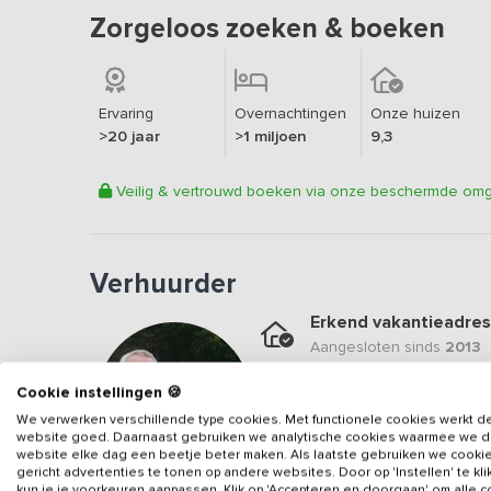
Zorgeloos zoeken & boeken
Ervaring
Overnachtingen
Onze huizen
>20 jaar
>1 miljoen
9,3
Veilig & vertrouwd boeken via onze beschermde om
Verhuurder
Erkend vakantieadres
Aangesloten sinds
2013
Geweldige locatie
Cookie instellingen 🍪
Een
9.7
op basis van
12
b
We verwerken verschillende type cookies. Met functionele cookies werkt d
website goed. Daarnaast gebruiken we analytische cookies waarmee we 
Veilig & vertrouwd
website elke dag een beetje beter maken. Als laatste gebruiken we cooki
gericht advertenties te tonen op andere websites. Door op 'Instellen' te kl
Gegevens van de verhuurd
kun je je voorkeuren aanpassen. Klik op 'Accepteren en doorgaan' om alle 