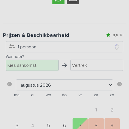
Prijzen & Beschikbaarheid
8,6
(48)
1 persoon
Wanneer?
ma
di
wo
do
vr
za
zo
1
2
3
4
5
6
7
8
9