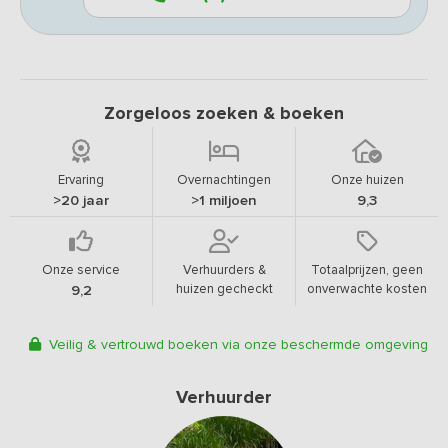
Zorgeloos zoeken & boeken
Ervaring
Overnachtingen
Onze huizen
>20 jaar
>1 miljoen
9,3
Onze service
Verhuurders &
Totaalprijzen, geen
huizen gecheckt
onverwachte kosten
9,2
Veilig & vertrouwd boeken via onze beschermde omgeving
Verhuurder