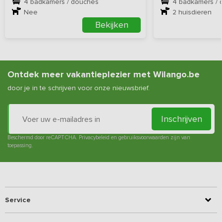
4 badkamers / douches
4 badkamers /
Nee
2
huisdieren
Bekijken
Ontdek meer vakantieplezier met Wilango.be
door je in te schrijven voor onze nieuwsbrief.
Inschrijven
Beschermd door reCAPTCHA.
Privacybeleid
en
gebruiksvoorwaarden
zijn van
toepassing.
Service