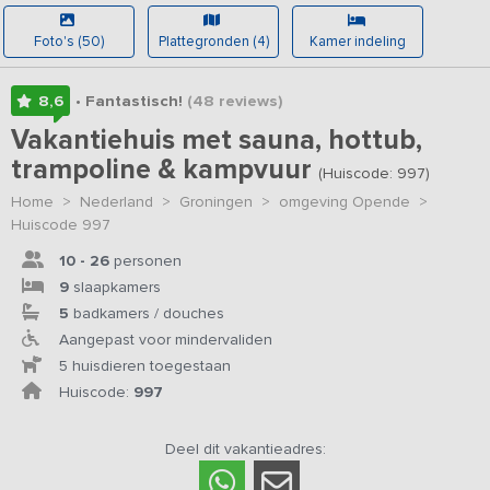
Foto's (50)
Plattegronden (4)
Kamer indeling
8,6
• Fantastisch!
(48
reviews
)
Vakantiehuis met sauna, hottub,
trampoline & kampvuur
(Huiscode: 997)
Home
>
Nederland
>
Groningen
>
omgeving Opende
>
Huiscode 997
10 - 26
personen
9
slaapkamers
5
badkamers / douches
Aangepast voor mindervaliden
5 huisdieren toegestaan
Huiscode:
997
Deel dit vakantieadres: