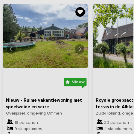
Bekijk
hier
alle foto's
Bekijk
hi
Nieuw
Nieuw - Ruime vakantiewoning met
Royale groepsac
speelweide en serre
terras in de Albl
Overijssel, omgeving Ommen
Zuid-Holland, omge
18 personen
30 personen
9 slaapkamers
4 slaapkamers