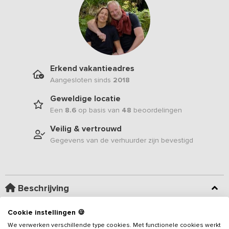
Erkend vakantieadres
Aangesloten sinds
2018
Geweldige locatie
Een
8.6
op basis van
48
beoordelingen
Veilig & vertrouwd
Gegevens van de verhuurder zijn bevestigd
Beschrijving
Cookie instellingen 🍪
Gelegen aan de rand van weilanden en bossen, aan het einde
van een doodlopend landweggetje, vind je dit gezellige
We verwerken verschillende type cookies. Met functionele cookies werkt