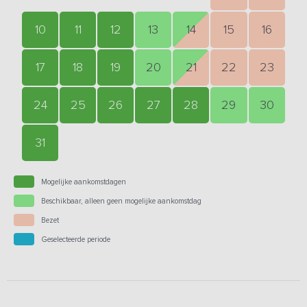
10
11
12
13
14
15
16
17
18
19
20
21
22
23
24
25
26
27
28
29
30
31
Mogelijke aankomstdagen
Beschikbaar, alleen geen mogelijke aankomstdag
Bezet
Geselecteerde periode