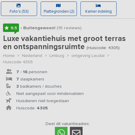
Foto's (53)
Plattegronden (2)
Kamer indeling
9,5
• Buitengewoon!
(15
reviews
)
Luxe vakantiehuis met groot terras
en ontspanningsruimte
(Huiscode: 4305)
Home
>
Nederland
>
Limburg
>
omgeving Leudal
>
Huiscode 4305
7 - 16
personen
7
slaapkamers
3
badkamers / douches
Niet aangepast voor mindervaliden
Huisdieren niet toegestaan
Huiscode:
4305
Deel dit vakantieadres: