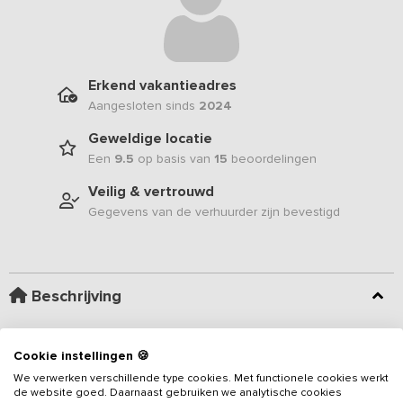
Erkend vakantieadres
Aangesloten sinds
2024
Geweldige locatie
Een
9.5
op basis van
15
beoordelingen
Veilig & vertrouwd
Gegevens van de verhuurder zijn bevestigd
Beschrijving
Omringd door een uitgestrekt natuurgebied met veel landbouw,
Cookie instellingen 🍪
bosgebieden en landgoederen, staat dit 16-persoons
We verwerken verschillende type cookies. Met functionele cookies werkt
vakantieadres
te pronken in het Limburgse landschap. Met veel
de website goed. Daarnaast gebruiken we analytische cookies
liefde is de vakantiewoning ingericht en gerenoveerd, waarbij de