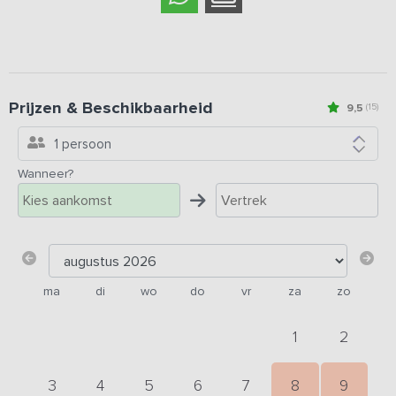
Prijzen & Beschikbaarheid
9,5
(15)
1 persoon
Wanneer?
ma
di
wo
do
vr
za
zo
1
2
3
4
5
6
7
8
9