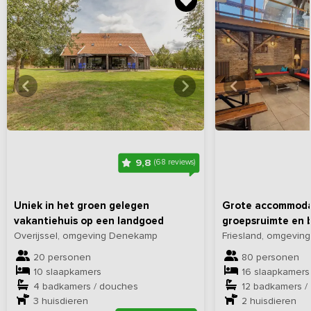
Bekijk
hier
alle foto's
Bekijk
hi
9,8
(68 reviews)
Uniek in het groen gelegen
Grote accommodat
vakantiehuis op een landgoed
groepsruimte en 
Overijssel, omgeving Denekamp
Friesland, omgevin
20 personen
80 personen
10 slaapkamers
16 slaapkamers
4 badkamers / douches
12 badkamers /
3
huisdieren
2
huisdieren