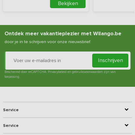
Bekijken
Ontdek meer vakantieplezier met Wilango.be
door je in te schrijven voor onze nieuwsbrief.
Inschrijven
Beschermd door reCAPTCHA.
Privacybeleid
en
gebruiksvoorwaarden
zijn van
toepassing.
Service
Service