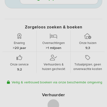
Zorgeloos zoeken & boeken
Ervaring
Overnachtingen
Onze huizen
>20 jaar
>1 miljoen
9,3
Onze service
Verhuurders &
Totaalprijzen, geen
huizen gecheckt
onverwachte kosten
9,2
Veilig & vertrouwd boeken via onze beschermde omgeving
Verhuurder