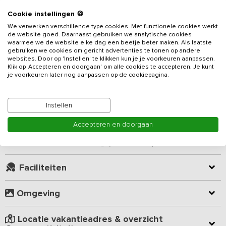
In dit luxe
vakantieadres
met privé buitenzwembad, privé
Cookie instellingen 🍪
jetstream binnenzwembad (waarin je geheel tegen de stroming in
We verwerken verschillende type cookies. Met functionele cookies werkt
kunt zwemmen), 6-persoons sauna en buitenpizza oven, gelegen
de website goed. Daarnaast gebruiken we analytische cookies
net over de grens in België, staan het klimaat en duurzaamheid
waarmee we de website elke dag een beetje beter maken. Als laatste
gebruiken we cookies om gericht advertenties te tonen op andere
centraal. Het ontwerp staat bol van ecologische technieken en
websites. Door op 'Instellen' te klikken kun je je voorkeuren aanpassen.
Lees meer
circulaire elementen. Hierdoor is een uniek vakantieverblijf
Klik op 'Accepteren en doorgaan' om alle cookies te accepteren. Je kunt
ontstaan, dat rust, luxe en comfort uitstraalt. De accommodatie is
je voorkeuren later nog aanpassen op de cookiepagina.
geschikt voor 22 personen en beschikt over 9 slaapkamers en 8
Kamer indeling
badkamers. Het luxe vakantieadres is in België gelegen, 10 km
over de grens ter hoogte van Echt (Midden Limburg).
Instellen
Geverifieerde beoordelingen
Accepteren en doorgaan
De grote centrale leefruimte is voorzien van indrukwekkende
raampartijen, waardoor je uitkijkt over het rustgevende, stille
Virtuele rondleiding (360° tour)
landschap. Met een fijne zithoek, énorme eettafel en een open
keuken met een kookeiland beschik je over alle benodigde
Faciliteiten
voorzieningen. Je kunt hier met gemak koken voor het hele
gezelschap, sfeervol dineren of een gezellige spelletjesavond
organiseren.
Omgeving
De 9 slaapkamers zijn ieder voorzien van een eigen thema met
Locatie vakantieadres & overzicht
bijbehorende kleurtint en sfeer. Dit geeft je de mogelijkheid om de