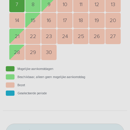
7
8
9
10
11
12
13
14
15
16
17
18
19
20
21
22
23
24
25
26
27
28
29
30
Mogelijke aankomstdagen
Beschikbaar, alleen geen mogelijke aankomstdag
Bezet
Geselecteerde periode