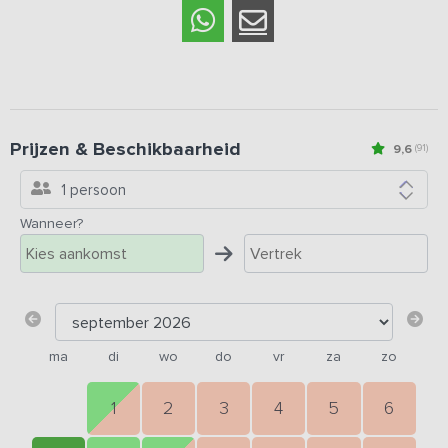
Prijzen & Beschikbaarheid
9,6
(91)
1 persoon
Wanneer?
ma
di
wo
do
vr
za
zo
1
2
3
4
5
6