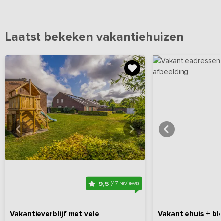
Laatst bekeken vakantiehuizen
Bekijk
hier
alle foto's
Bekijk
hi
9,5
(47 reviews)
Vakantieverblijf met vele
Vakantiehuis + bl