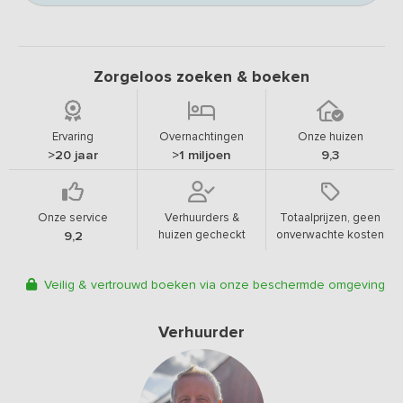
Zorgeloos zoeken & boeken
Ervaring
Overnachtingen
Onze huizen
>20 jaar
>1 miljoen
9,3
Onze service
Verhuurders &
Totaalprijzen, geen
huizen gecheckt
onverwachte kosten
9,2
Veilig & vertrouwd boeken via onze beschermde omgeving
Verhuurder