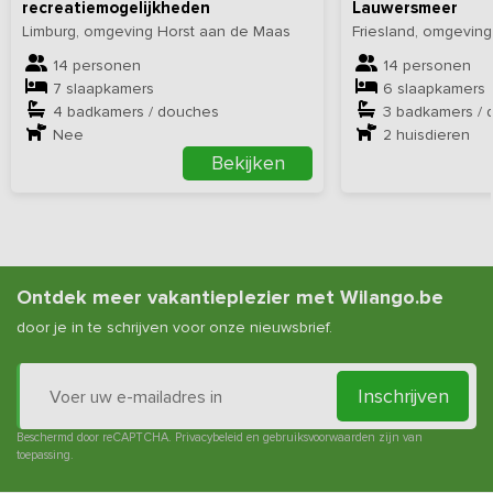
recreatiemogelijkheden
Lauwersmeer
Limburg, omgeving Horst aan de Maas
Friesland, omgevin
14 personen
14 personen
7 slaapkamers
6 slaapkamers
4 badkamers / douches
3 badkamers / 
Nee
2
huisdieren
Bekijken
Ontdek meer vakantieplezier met Wilango.be
door je in te schrijven voor onze nieuwsbrief.
Inschrijven
Beschermd door reCAPTCHA.
Privacybeleid
en
gebruiksvoorwaarden
zijn van
toepassing.