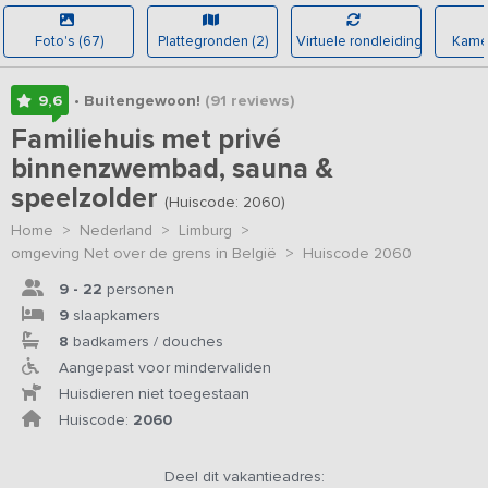
Foto's (67)
Plattegronden (2)
Virtuele rondleiding
Kamer
9,6
• Buitengewoon!
(91
reviews
)
Familiehuis met privé
binnenzwembad, sauna &
speelzolder
(Huiscode: 2060)
Home
>
Nederland
>
Limburg
>
omgeving Net over de grens in België
>
Huiscode 2060
9 - 22
personen
9
slaapkamers
8
badkamers / douches
Aangepast voor mindervaliden
Huisdieren niet toegestaan
Huiscode:
2060
Deel dit vakantieadres: