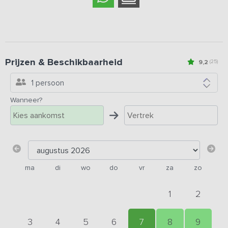
Prijzen & Beschikbaarheid
9,2
(25)
1 persoon
Wanneer?
ma
di
wo
do
vr
za
zo
1
2
3
4
5
6
7
8
9