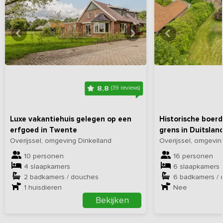
Bekijk
hier
alle foto's
Bekijk
hi
8,8
(39 reviews)
Luxe vakantiehuis gelegen op een
Historische boerd
erfgoed in Twente
grens in Duitslan
Overijssel, omgeving Dinkelland
Overijssel, omgevin
10 personen
16 personen
4 slaapkamers
6 slaapkamers
2 badkamers / douches
6 badkamers /
1
huisdieren
Nee
Bekijken