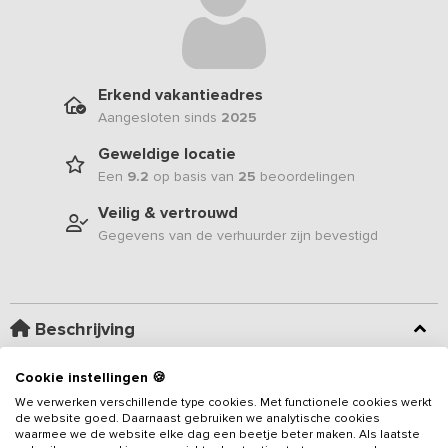
Erkend vakantieadres
Aangesloten sinds
2025
Geweldige locatie
Een
9.2
op basis van
25
beoordelingen
Veilig & vertrouwd
Gegevens van de verhuurder zijn bevestigd
Beschrijving
Cookie instellingen 🍪
Gevestigd in een prachtig gerenoveerde oude schuur, herbergt dit
vakantieadres
voor
34 personen
met 6 sfeervolle
We verwerken verschillende type cookies. Met functionele cookies werkt
de website goed. Daarnaast gebruiken we analytische cookies
appartementen met elk een eigen badkamer. Het huis is ideaal
waarmee we de website elke dag een beetje beter maken. Als laatste
voor families, vrienden of collega’s die samen willen genieten van