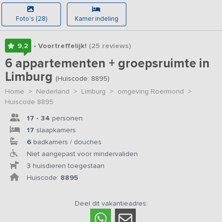
Foto's (28)
Kamer indeling
9,2
• Voortreffelijk!
(25
reviews
)
6 appartementen + groepsruimte in
Limburg
(Huiscode: 8895)
Home
>
Nederland
>
Limburg
>
omgeving Roermond
>
Huiscode 8895
17 - 34
personen
17
slaapkamers
6
badkamers / douches
Niet aangepast voor mindervaliden
3 huisdieren toegestaan
Huiscode:
8895
Deel dit vakantieadres: