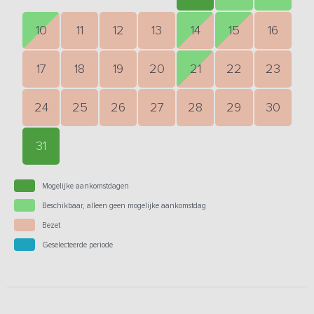
10
11
12
13
14
15
16
17
18
19
20
21
22
23
24
25
26
27
28
29
30
31
Mogelijke aankomstdagen
Beschikbaar, alleen geen mogelijke aankomstdag
Bezet
Geselecteerde periode