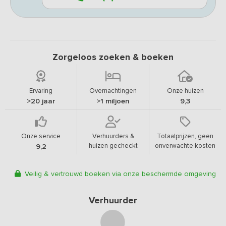
Zorgeloos zoeken & boeken
Ervaring
Overnachtingen
Onze huizen
>20 jaar
>1 miljoen
9,3
Onze service
Verhuurders &
Totaalprijzen, geen
huizen gecheckt
onverwachte kosten
9,2
Veilig & vertrouwd boeken via onze beschermde omgeving
Verhuurder