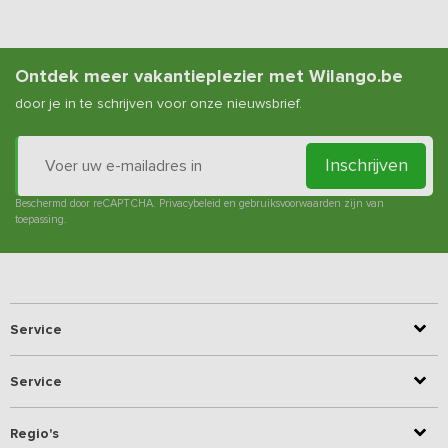
Ontdek meer vakantieplezier met Wilango.be
door je in te schrijven voor onze nieuwsbrief.
Inschrijven
Beschermd door reCAPTCHA.
Privacybeleid
en
gebruiksvoorwaarden
zijn van
toepassing.
Service
Service
Regio's