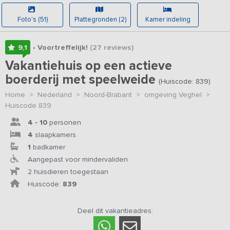
Foto's (51)
Plattegronden (2)
Kamer indeling
9,1
• Voortreffelijk!
(27
reviews
)
Vakantiehuis op een actieve
boerderij met speelweide
(Huiscode: 839)
Home
>
Nederland
>
Noord-Brabant
>
omgeving Veghel
>
Huiscode 839
4 - 10
personen
4
slaapkamers
1
badkamer
Aangepast voor mindervaliden
2 huisdieren toegestaan
Huiscode:
839
Deel dit vakantieadres: