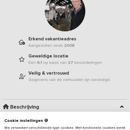
Erkend vakantieadres
Aangesloten sinds
2008
Geweldige locatie
Een
9.1
op basis van
27
beoordelingen
Veilig & vertrouwd
Gegevens van de verhuurder zijn bevestigd
Beschrijving
Cookie instellingen 🍪
Aan de rand van een bos, ligt dit
vakantieadres
op een erf dat
voorheen een melkveehouderij was. De sfeer van het boerenerf
We verwerken verschillende type cookies. Met functionele cookies werkt