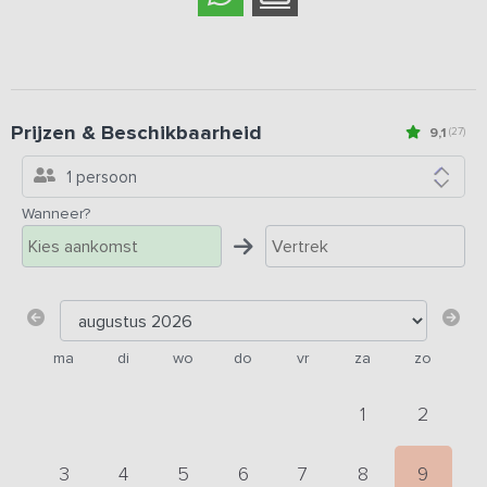
Prijzen & Beschikbaarheid
9,1
(27)
1 persoon
Wanneer?
ma
di
wo
do
vr
za
zo
1
2
3
4
5
6
7
8
9