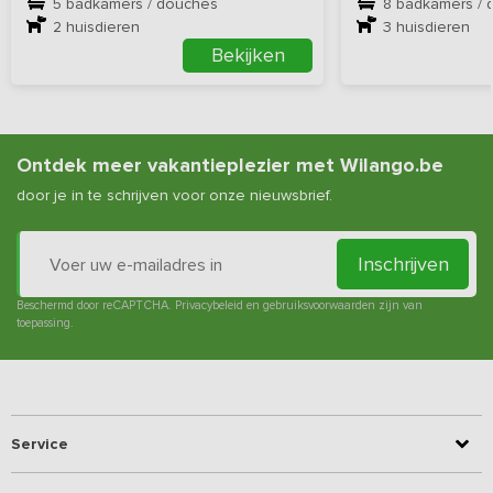
5 badkamers / douches
8 badkamers / 
2
huisdieren
3
huisdieren
Bekijken
Ontdek meer vakantieplezier met Wilango.be
door je in te schrijven voor onze nieuwsbrief.
Inschrijven
Beschermd door reCAPTCHA.
Privacybeleid
en
gebruiksvoorwaarden
zijn van
toepassing.
Service