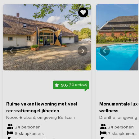
Bekijk
hier
alle foto's
Bekijk
hi
9,6
(80 reviews)
Ruime vakantiewoning met veel
Monumentale luxe
recreatiemogelijkheden
wellness
Noord-Brabant, omgeving Berlicum
Drenthe, omgeving
24 personen
24 personen
9 slaapkamers
7 slaapkamers