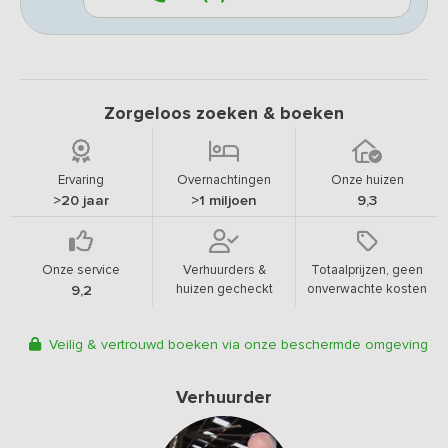
Zorgeloos zoeken & boeken
Ervaring
Overnachtingen
Onze huizen
>20 jaar
>1 miljoen
9,3
Onze service
Verhuurders &
Totaalprijzen, geen
huizen gecheckt
onverwachte kosten
9,2
Veilig & vertrouwd boeken via onze beschermde omgeving
Verhuurder