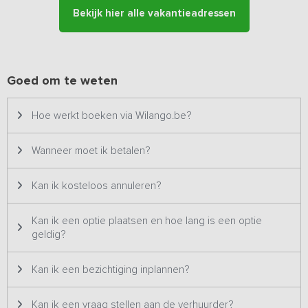
stuifzandrug waar je hedendaags nog eeuwenoude stobben terug
Bekijk hier alle vakantieadressen
kunt vinden. Het is een unieke omgeving om te voet of per fiets te
verkennen.
Goed om te weten
Hoe werkt boeken via Wilango.be?
Wanneer moet ik betalen?
Kan ik kosteloos annuleren?
Kan ik een optie plaatsen en hoe lang is een optie
geldig?
Kan ik een bezichtiging inplannen?
Kan ik een vraag stellen aan de verhuurder?