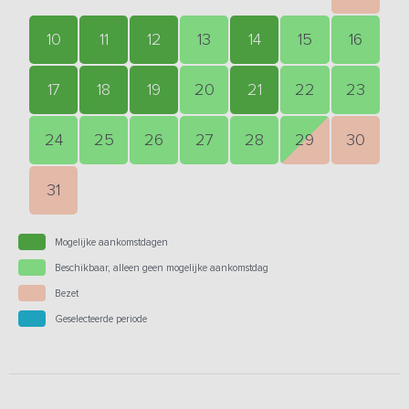
10
11
12
13
14
15
16
17
18
19
20
21
22
23
24
25
26
27
28
29
30
31
Mogelijke aankomstdagen
Beschikbaar, alleen geen mogelijke aankomstdag
Bezet
Geselecteerde periode