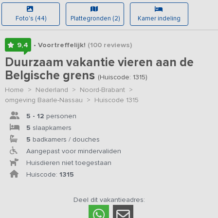
Foto's (44)
Plattegronden (2)
Kamer indeling
9,4
• Voortreffelijk!
(100
reviews
)
Duurzaam vakantie vieren aan de
Belgische grens
(Huiscode: 1315)
Home
>
Nederland
>
Noord-Brabant
>
omgeving Baarle-Nassau
>
Huiscode 1315
5 - 12
personen
5
slaapkamers
5
badkamers / douches
Aangepast voor mindervaliden
Huisdieren niet toegestaan
Huiscode:
1315
Deel dit vakantieadres: