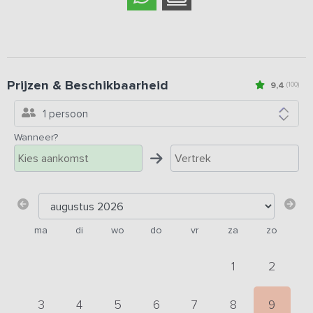
Prijzen & Beschikbaarheid
9,4
(100)
1 persoon
Wanneer?
ma
di
wo
do
vr
za
zo
1
2
3
4
5
6
7
8
9