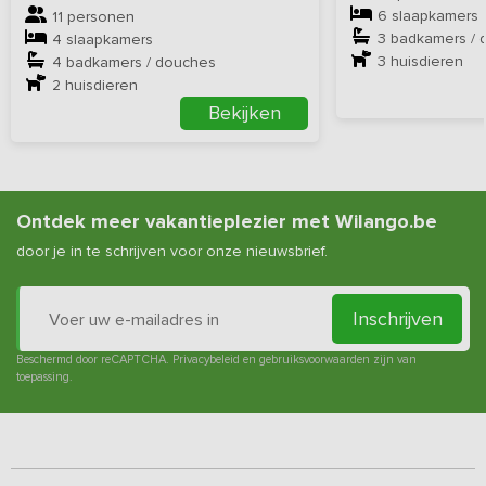
6 slaapkamers
11 personen
3 badkamers / 
4 slaapkamers
3
huisdieren
4 badkamers / douches
2
huisdieren
Bekijken
Ontdek meer vakantieplezier met Wilango.be
door je in te schrijven voor onze nieuwsbrief.
Inschrijven
Beschermd door reCAPTCHA.
Privacybeleid
en
gebruiksvoorwaarden
zijn van
toepassing.