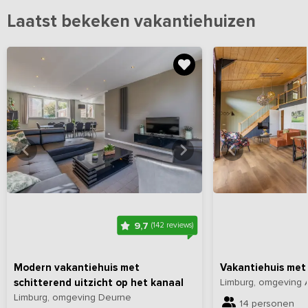
Laatst bekeken vakantiehuizen
Bekijk
hier
alle foto's
Bekijk
hi
9,7
(142 reviews)
Modern vakantiehuis met
Vakantiehuis met
schitterend uitzicht op het kanaal
Limburg, omgeving 
Limburg, omgeving Deurne
14 personen