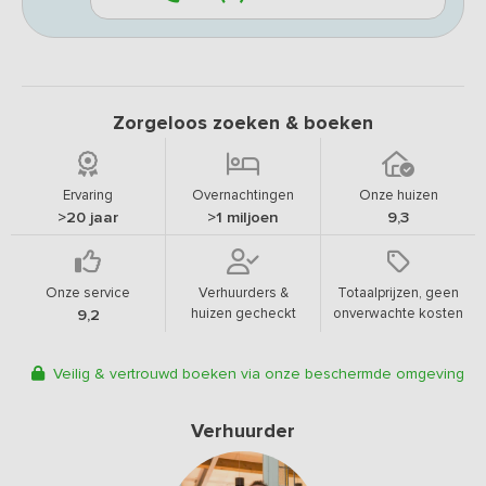
Zorgeloos zoeken & boeken
Ervaring
Overnachtingen
Onze huizen
>20 jaar
>1 miljoen
9,3
Onze service
Verhuurders &
Totaalprijzen, geen
huizen gecheckt
onverwachte kosten
9,2
Veilig & vertrouwd boeken via onze beschermde omgeving
Verhuurder