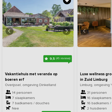
Bekijk
hier
alle foto's
Bekijk
hi
9,5
(45 reviews)
Vakantiehuis met veranda op
Luxe wellness gr
boeren erf
in Zuid Limburg
Overijssel, omgeving Dinkelland
Limburg, omgeving 
14 personen
31 personen
7 slaapkamers
16 slaapkamers
7 badkamers / douches
16 badkamers /
Nee
2
huisdieren