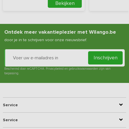
Bekijken
Ontdek meer vakantieplezier met Wilango.be
door je in te schrijven voor onze nieuwsbrief.
Inschrijven
Beschermd door reCAPTCHA.
Privacybeleid
en
gebruiksvoorwaarden
zijn van
toepassing.
Service
Service