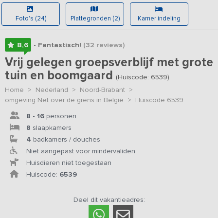
Foto's (24)
Plattegronden (2)
Kamer indeling
8,6
• Fantastisch!
(32
reviews
)
Vrij gelegen groepsverblijf met grote
tuin en boomgaard
(Huiscode: 6539)
Home
>
Nederland
>
Noord-Brabant
>
omgeving Net over de grens in België
>
Huiscode 6539
8 - 16
personen
8
slaapkamers
4
badkamers / douches
Niet aangepast voor mindervaliden
Huisdieren niet toegestaan
Huiscode:
6539
Deel dit vakantieadres: