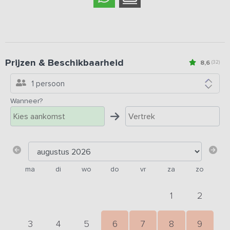
Prijzen & Beschikbaarheid
8,6
(32)
1 persoon
Wanneer?
ma
di
wo
do
vr
za
zo
1
2
3
4
5
6
7
8
9