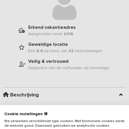
Erkend vakantieadres
Aangesloten sinds
2018
Geweldige locatie
Een
8.6
op basis van
32
beoordelingen
Veilig & vertrouwd
Gegevens van de verhuurder zijn bevestigd
Beschrijving
Dit
vakantieadres
bevindt zich slechts enkele kilometers over de
Cookie instellingen 🍪
Belgische grens, ter hoogte van Roosendaal en Antwerpen. Het
We verwerken verschillende type cookies. Met functionele cookies werkt
vakantiehuis is vrij gelegen, midden tussen de weilanden, en
de website goed. Daarnaast gebruiken we analytische cookies
beschikt over een flinke tuin met een eigen boomgaard. De