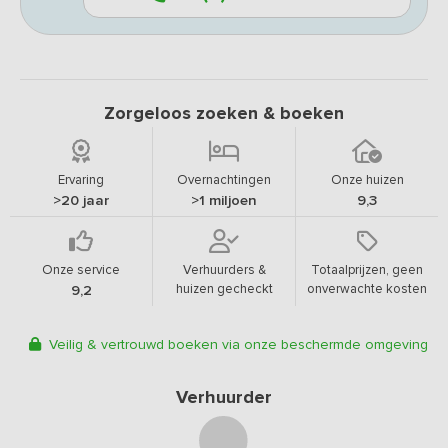
Zorgeloos zoeken & boeken
Ervaring
Overnachtingen
Onze huizen
>20 jaar
>1 miljoen
9,3
Onze service
Verhuurders &
Totaalprijzen, geen
huizen gecheckt
onverwachte kosten
9,2
Veilig & vertrouwd boeken via onze beschermde omgeving
Verhuurder