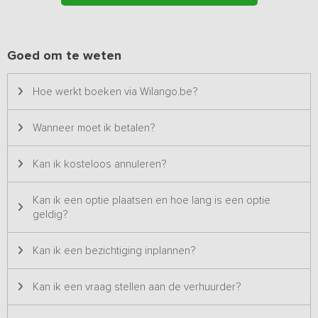
de boules baan en grote zandbak (70m2) met speeltoestel en
glijbaan aanwezig. Veel ruimte en vrijheid dus!
Dit vakantieadres is zowel voor kleine als grotere groepen
Goed om te weten
geschikt en staat daarom twee keer op ons platform. Het
betreft hetzelfde vakantieadres met dezelfde foto's & prijzen
Hoe werkt boeken via Wilango.be?
en wordt dus ook altijd aan één groep tegelijk verhuurd.
Wanneer moet ik betalen?
Kan ik kosteloos annuleren?
Kan ik een optie plaatsen en hoe lang is een optie
geldig?
Kan ik een bezichtiging inplannen?
Kan ik een vraag stellen aan de verhuurder?