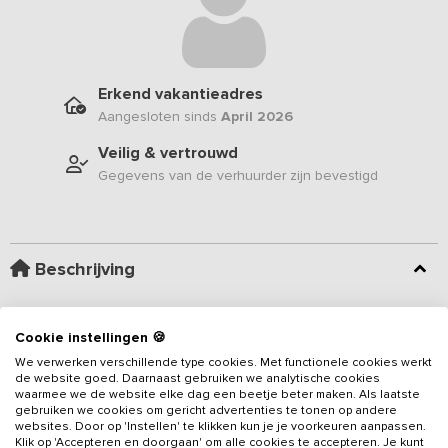
Erkend vakantieadres
Aangesloten sinds
April 2026
Veilig & vertrouwd
Gegevens van de verhuurder zijn bevestigd
Beschrijving
Nieuw in ons aanbod sinds april 2026
- Welkom bij dit
Cookie instellingen 🍪
authentieke
vakantieadres voor 20 personen
, gelegen in een
karakteristieke boerderij in het Brabantse landschap. Met 6
We verwerken verschillende type cookies. Met functionele cookies werkt
de website goed. Daarnaast gebruiken we analytische cookies
slaapkamers en meerdere douches biedt deze
waarmee we de website elke dag een beetje beter maken. Als laatste
groepsaccommodatie
een sfeervolle plek waar je samen kunt
gebruiken we cookies om gericht advertenties te tonen op andere
Lees meer
genieten van rust, ruimte en gezelligheid
.
De ligging vlak bij
websites. Door op 'Instellen' te klikken kun je je voorkeuren aanpassen.
Klik op 'Accepteren en doorgaan' om alle cookies te accepteren. Je kunt
de Maas
en de unieke uitstraling van de boerderij zorgen voor