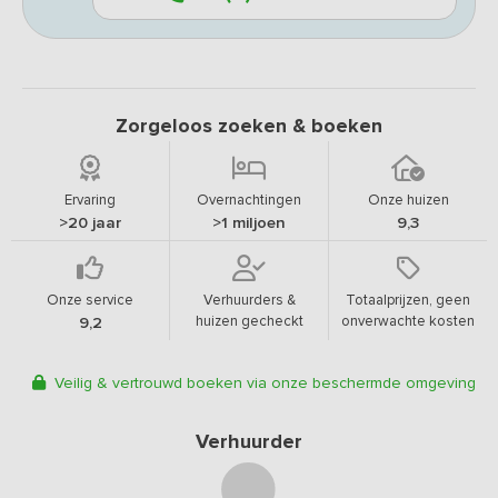
Zorgeloos zoeken & boeken
Ervaring
Overnachtingen
Onze huizen
>20 jaar
>1 miljoen
9,3
Onze service
Verhuurders &
Totaalprijzen, geen
huizen gecheckt
onverwachte kosten
9,2
Veilig & vertrouwd boeken via onze beschermde omgeving
Verhuurder