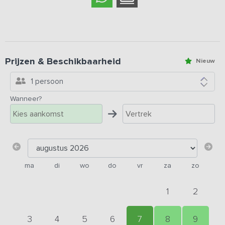
Prijzen & Beschikbaarheid
Nieuw
1 persoon
Wanneer?
ma
di
wo
do
vr
za
zo
1
2
3
4
5
6
7
8
9