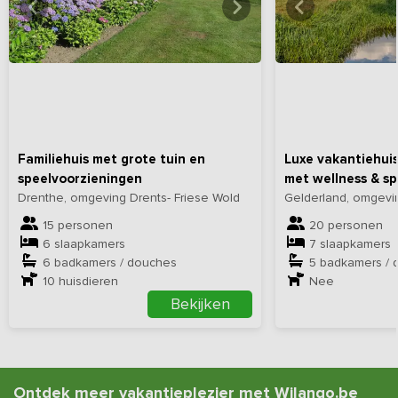
Bekijk
hier
alle foto's
Bekijk
hi
Familiehuis met grote tuin en
Luxe vakantiehuis
speelvoorzieningen
met wellness & sp
Drenthe, omgeving Drents- Friese Wold
Gelderland, omgevin
15 personen
20 personen
6 slaapkamers
7 slaapkamers
6 badkamers / douches
5 badkamers / 
10
huisdieren
Nee
Bekijken
Ontdek meer vakantieplezier met Wilango.be