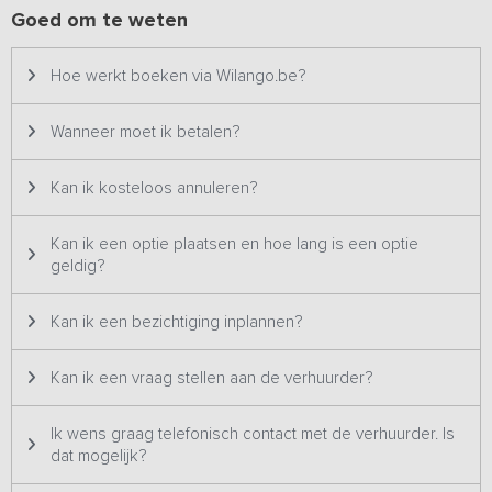
prettig kunnen verblijven.
Goed om te weten
Buiten
Hoe werkt boeken via Wilango.be?
Buiten geniet je van
een ruim terrein met diverse zitplekken en
volop groen
. Neem plaats op één van de terrassen of ontspan
onder de kersenboom terwijl je uitkijkt over de landelijke
Wanneer moet ik betalen?
omgeving.
Voor jong en oud is er genoeg te beleven, van
spelen op het erf tot samen sporten
. De nabijheid van de Maas
Kan ik kosteloos annuleren?
en het open landschap maken het buitenleven hier extra
aantrekkelijk.
Kan ik een optie plaatsen en hoe lang is een optie
geldig?
Kan ik een bezichtiging inplannen?
Kan ik een vraag stellen aan de verhuurder?
Ik wens graag telefonisch contact met de verhuurder. Is
dat mogelijk?