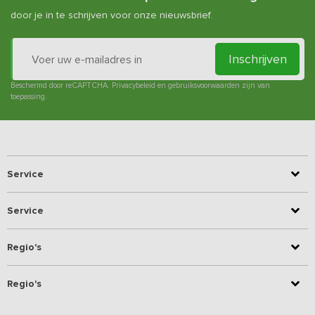
door je in te schrijven voor onze nieuwsbrief.
Inschrijven
Beschermd door reCAPTCHA.
Privacybeleid
en
gebruiksvoorwaarden
zijn van
toepassing.
Service
Service
Regio's
Regio's