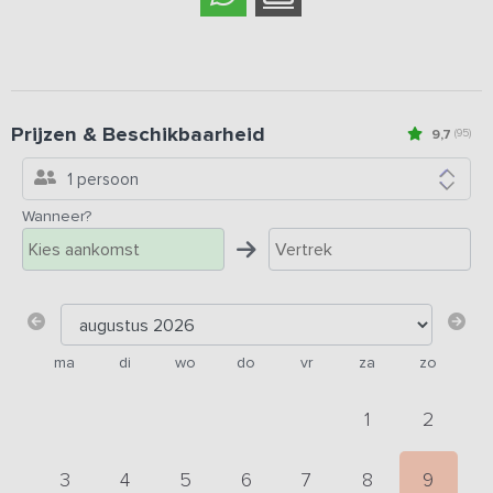
Prijzen & Beschikbaarheid
9,7
(95)
1 persoon
Wanneer?
ma
di
wo
do
vr
za
zo
1
2
3
4
5
6
7
8
9