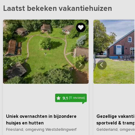
Laatst bekeken vakantiehuizen
Bekijk
hier
alle foto's
Bekijk
hi
9,1
(11 reviews)
Uniek overnachten in bijzondere
Gezellige vakanti
huisjes en hutten
sportveld & tramp
Friesland, omgeving Weststellingwerf
Gelderland, omgevi