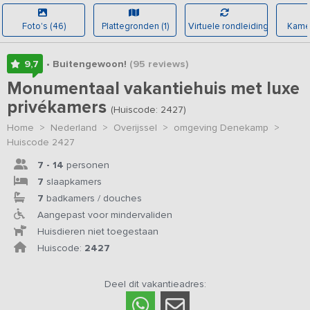
Foto's (46)
Plattegronden (1)
Virtuele rondleiding
Kamer
9,7
• Buitengewoon!
(95
reviews
)
Monumentaal vakantiehuis met luxe
privékamers
(Huiscode: 2427)
Home
>
Nederland
>
Overijssel
>
omgeving Denekamp
>
Huiscode 2427
7 - 14
personen
7
slaapkamers
7
badkamers / douches
Aangepast voor mindervaliden
Huisdieren niet toegestaan
Huiscode:
2427
Deel dit vakantieadres: