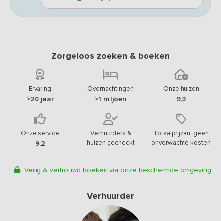
Zorgeloos zoeken & boeken
Ervaring
Overnachtingen
Onze huizen
>20 jaar
>1 miljoen
9,3
Onze service
Verhuurders &
Totaalprijzen, geen
huizen gecheckt
onverwachte kosten
9,2
Veilig & vertrouwd boeken via onze beschermde omgeving
Verhuurder