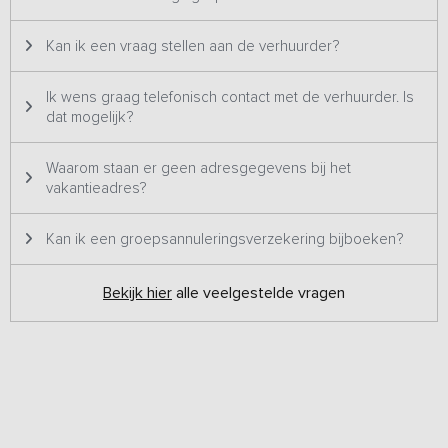
grotere groepen geschikt en staat daarom twee keer op ons
platform. Het betreft hetzelfde vakantieadres met dezelfde foto's
Kan ik een vraag stellen aan de verhuurder?
& prijzen en wordt dus ook altijd aan één groep tegelijk verhuurd.
Ik wens graag telefonisch contact met de verhuurder. Is
dat mogelijk?
Waarom staan er geen adresgegevens bij het
vakantieadres?
Kan ik een groepsannuleringsverzekering bijboeken?
Bekijk hier
alle veelgestelde vragen