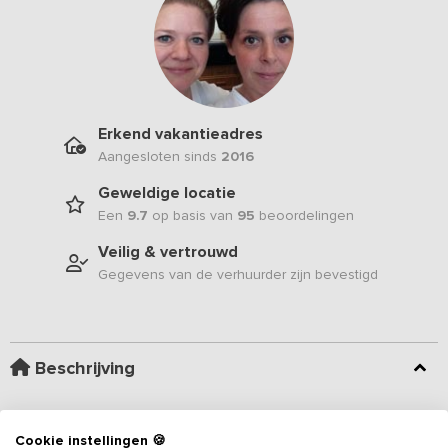
Erkend vakantieadres
Aangesloten sinds
2016
Geweldige locatie
Een
9.7
op basis van
95
beoordelingen
Veilig & vertrouwd
Gegevens van de verhuurder zijn bevestigd
Beschrijving
Dit luxe
vakantieadres
voor 20 personen is gelegen in een
voormalige school en voorzien van 7 slaapkamers en 7
Cookie instellingen 🍪