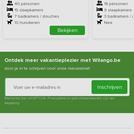
40 personen
18 personen
15 slaapkamers
9 slaapkamers
7 badkamers / douches
3 badkamers / 
10
huisdieren
Nee
Bekijken
Ontdek meer vakantieplezier met Wilango.be
door je in te schrijven voor onze nieuwsbrief.
Inschrijven
Beschermd door reCAPTCHA.
Privacybeleid
en
gebruiksvoorwaarden
zijn van
toepassing.