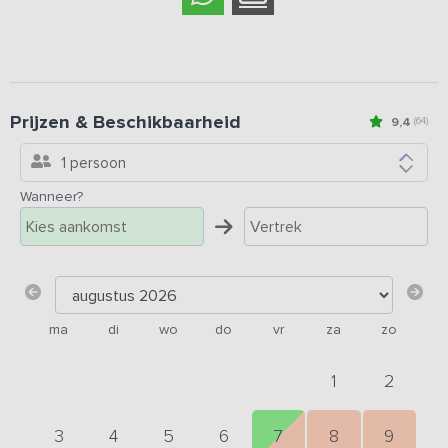
Prijzen & Beschikbaarheid
9,4
(64)
1 persoon
Wanneer?
ma
di
wo
do
vr
za
zo
1
2
3
4
5
6
7
8
9