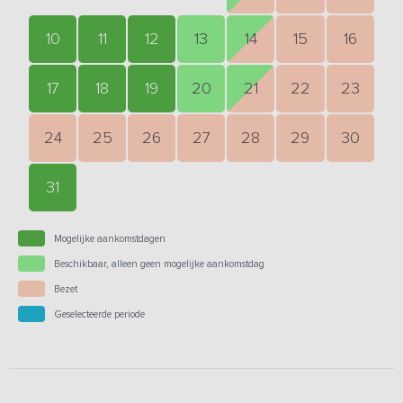
10
11
12
13
14
15
16
17
18
19
20
21
22
23
24
25
26
27
28
29
30
31
Mogelijke aankomstdagen
Beschikbaar, alleen geen mogelijke aankomstdag
Bezet
Geselecteerde periode