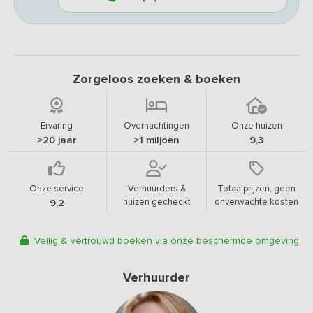
Zorgeloos zoeken & boeken
Ervaring
Overnachtingen
Onze huizen
>20 jaar
>1 miljoen
9,3
Onze service
Verhuurders &
Totaalprijzen, geen
huizen gecheckt
onverwachte kosten
9,2
Veilig & vertrouwd boeken via onze beschermde omgeving
Verhuurder