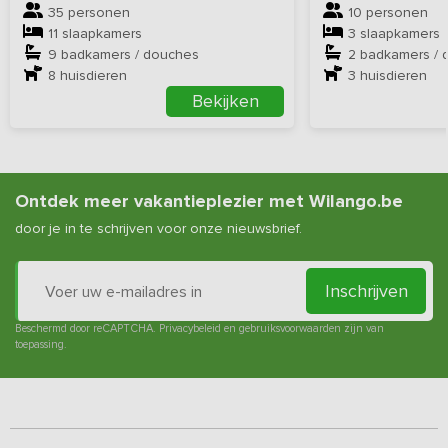
35 personen
10 personen
11 slaapkamers
3 slaapkamers
9 badkamers / douches
2 badkamers / 
8
huisdieren
3
huisdieren
Bekijken
Ontdek meer vakantieplezier met Wilango.be
door je in te schrijven voor onze nieuwsbrief.
Inschrijven
Beschermd door reCAPTCHA.
Privacybeleid
en
gebruiksvoorwaarden
zijn van
toepassing.