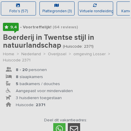
Foto's (57)
Plattegronden (3)
Virtuele rondleiding
Kamer
9,4
• Voortreffelijk!
(64
reviews
)
Boerderij in Twentse stijl in
natuurlandschap
(Huiscode: 2371)
Home
>
Nederland
>
Overijssel
>
omgeving Losser
>
Huiscode 2371
8 - 20
personen
8
slaapkamers
5
badkamers / douches
Aangepast voor mindervaliden
3 huisdieren toegestaan
Huiscode:
2371
Deel dit vakantieadres: