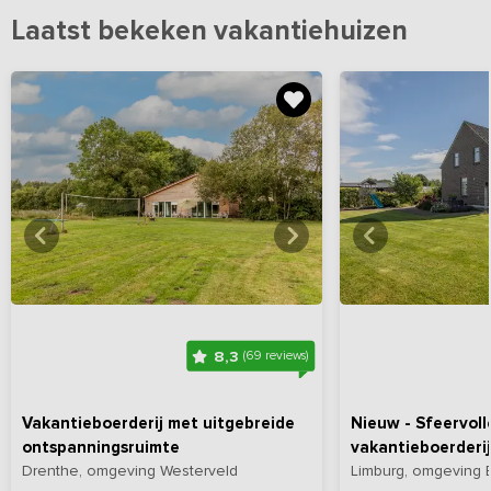
Laatst bekeken vakantiehuizen
Bekijk
hier
alle foto's
Bekijk
hi
8,3
(69 reviews)
Vakantieboerderij met uitgebreide
Nieuw - Sfeervoll
ontspanningsruimte
vakantieboerderij
Drenthe, omgeving Westerveld
Limburg, omgeving 