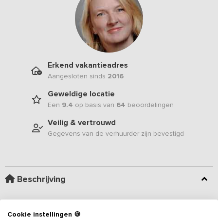
Erkend vakantieadres
Aangesloten sinds
2016
Geweldige locatie
Een
9.4
op basis van
64
beoordelingen
Veilig & vertrouwd
Gegevens van de verhuurder zijn bevestigd
Beschrijving
Deze groepsaccommodatie is gebouwd in Twentse stijl met
rustieke eiken deuren en een eiken gevel. Het uitzicht vanaf het
Cookie instellingen 🍪