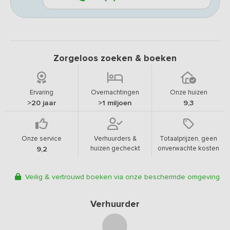
Zorgeloos zoeken & boeken
Ervaring
Overnachtingen
Onze huizen
>20 jaar
>1 miljoen
9,3
Onze service
Verhuurders &
Totaalprijzen, geen
huizen gecheckt
onverwachte kosten
9,2
Veilig & vertrouwd boeken via onze beschermde omgeving
Verhuurder