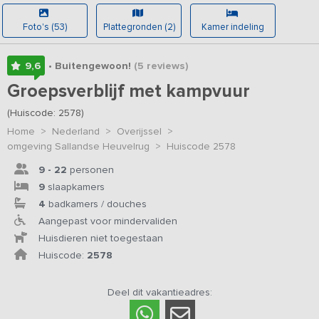
Foto's (53)
Plattegronden (2)
Kamer indeling
9,6
• Buitengewoon!
(5
reviews
)
Groepsverblijf met kampvuur
(Huiscode: 2578)
Home
>
Nederland
>
Overijssel
>
omgeving Sallandse Heuvelrug
>
Huiscode 2578
9 - 22
personen
9
slaapkamers
4
badkamers / douches
Aangepast voor mindervaliden
Huisdieren niet toegestaan
Huiscode:
2578
Deel dit vakantieadres: