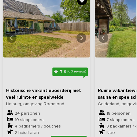
Bekijk
hier
alle foto's
Bekijk
hi
7,9
(60 reviews)
Historische vakantieboerderij met
Ruime vakantiewo
veel ruimte en speelweide
sauna en speelsc
Limburg, omgeving Roermond
Gelderland, omgevi
24 personen
18 personen
10 slaapkamers
7 slaapkamers
4 badkamers / douches
3 badkamers / 
2
huisdieren
Nee