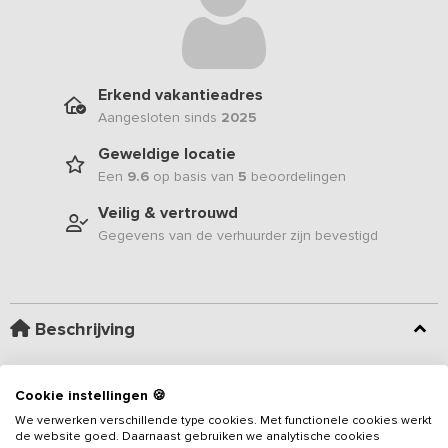
Erkend vakantieadres
Aangesloten sinds
2025
Geweldige locatie
Een
9.6
op basis van
5
beoordelingen
Veilig & vertrouwd
Gegevens van de verhuurder zijn bevestigd
Beschrijving
Aan de rand van de Sallandse Heuvelrug ligt deze schitterende
Cookie instellingen 🍪
authentieke boerderij voor 22 personen, een sfeervolle
We verwerken verschillende type cookies. Met functionele cookies werkt
bestemming voor families, vrienden en collega’s die samen willen
de website goed. Daarnaast gebruiken we analytische cookies
genieten van een ontspannen verblijf. Het
vakantieadres
bestaat