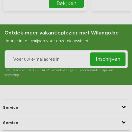
Bekijken
Ontdek meer vakantieplezier met Wilango.be
door je in te schrijven voor onze nieuwsbrief.
Inschrijven
Beschermd door reCAPTCHA.
Privacybeleid
en
gebruiksvoorwaarden
zijn van
toepassing.
Service
Service