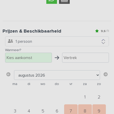
Prijzen & Beschikbaarheid
9,6
(5)
1 persoon
Wanneer?
ma
di
wo
do
vr
za
zo
1
2
3
4
5
6
7
8
9