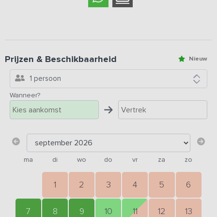
Prijzen & Beschikbaarheid
Nieuw
1 persoon
Wanneer?
ma
di
wo
do
vr
za
zo
1
2
3
4
5
6
7
8
9
10
11
12
13