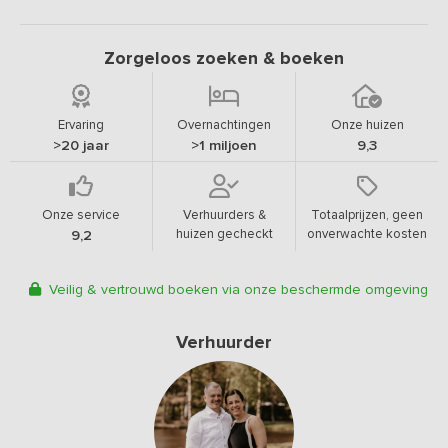
Zorgeloos zoeken & boeken
Ervaring
Overnachtingen
Onze huizen
>20 jaar
>1 miljoen
9,3
Onze service
Verhuurders &
Totaalprijzen, geen
huizen gecheckt
onverwachte kosten
9,2
Veilig & vertrouwd boeken via onze beschermde omgeving
Verhuurder