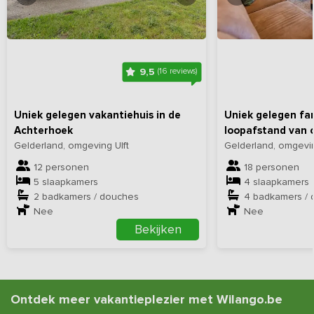
Bekijk
hier
alle foto's
Bekijk
hi
9,5
(16 reviews)
Uniek gelegen vakantiehuis in de
Uniek gelegen fam
Achterhoek
loopafstand van
Gelderland, omgeving Ulft
Gelderland, omgev
12 personen
18 personen
5 slaapkamers
4 slaapkamers
2 badkamers / douches
4 badkamers /
Nee
Nee
Bekijken
Ontdek meer vakantieplezier met Wilango.be