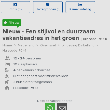
Foto's (97)
Plattegronden (3)
Kamer indeling
Nieuw
Nieuw - Een stijlvol en duurzaam
vakantieadres in het groen
(Huiscode: 7641)
Home
>
Nederland
>
Overijssel
>
omgeving Dinkelland
>
Huiscode 7641
12 - 24
personen
12
slaapkamers
4
badkamers / douches
Niet aangepast voor mindervaliden
2 huisdieren toegestaan
Huiscode:
7641
Deel dit vakantieadres: