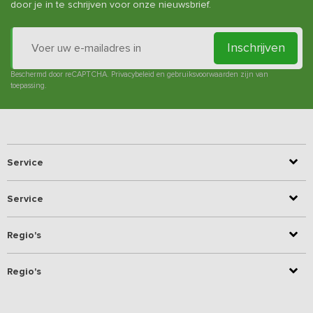
door je in te schrijven voor onze nieuwsbrief.
Inschrijven
Beschermd door reCAPTCHA.
Privacybeleid
en
gebruiksvoorwaarden
zijn van
toepassing.
Service
Service
Regio's
Regio's