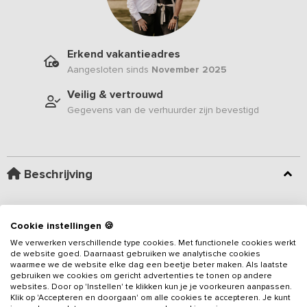
Erkend vakantieadres
Aangesloten sinds
November 2025
Veilig & vertrouwd
Gegevens van de verhuurder zijn bevestigd
Beschrijving
Nieuw in ons aanbod sinds januari 2026
– Verscholen in het
schilderachtige Twentse landschap, direct aan de waterkant, vind
Cookie instellingen 🍪
je dit royale
vakantieadres
. Het bestaat uit
twee sfeervolle,
We verwerken verschillende type cookies. Met functionele cookies werkt
duurzame woningen, die samen ruimte bieden voor 24
de website goed. Daarnaast gebruiken we analytische cookies
waarmee we de website elke dag een beetje beter maken. Als laatste
personen
. Beide accommodaties zijn ideaal voor families,
gebruiken we cookies om gericht advertenties te tonen op andere
Lees meer
vriendengroepen of kleine gezelschappen die de rust van de
websites. Door op 'Instellen' te klikken kun je je voorkeuren aanpassen.
natuur willen combineren met comfort, luxe en gezelligheid.
Elke
Klik op 'Accepteren en doorgaan' om alle cookies te accepteren. Je kunt