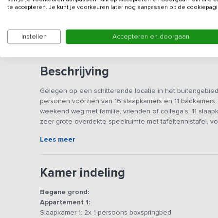
Gegevens van de verhuurd
te accepteren. Je kunt je voorkeuren later nog aanpassen op de cookiepagi
Wij verhuren niet aan jongerengroepen of vergelijk
Instellen
Accepteren en doorgaan
Beschrijving
Gelegen op een schitterende locatie in het buitengebi
personen voorzien van 16 slaapkamers en 11 badkamers. 
weekend weg met familie, vrienden of collega’s. 11 sla
zeer grote overdekte speelruimte met tafeltennistafel, v
met trampoline, speeltoestel, voetbalgoals, volleybalnet
Lees meer
weids uitzicht waar je door de stilte de vogels hoort flui
In de boerderij bevinden zich 7 appartementen, 4 luxe 
Kamer indeling
loungehoek, grote smart-TV, eettafels en grote keuken. Al
appartement is volledig ingericht en voorzien van een wo
Begane grond:
inductie kookplaat, slaapkamer en luxe badkamer met dou
Appartement 1:
twee luxe 1-persoons boxsprings, welke zowel los als teg
Slaapkamer 1: 2x 1-persoons boxspringbed
Daarnaast beschikt ieder van de 7 appartementen over e