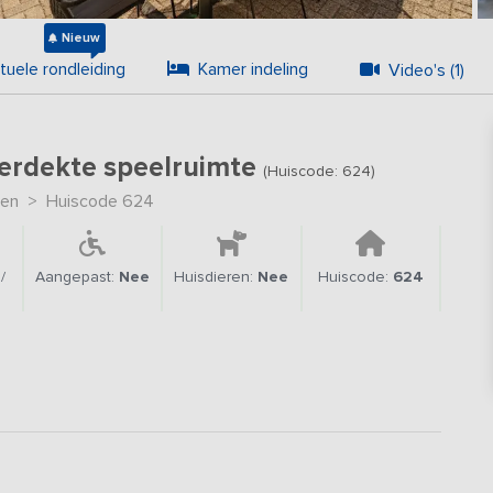
Nieuw
rtuele rondleiding
Kamer indeling
Video's (1)
verdekte speelruimte
(Huiscode: 624)
en
>
Huiscode 624
/
Aangepast:
Nee
Huisdieren:
Nee
Huiscode:
624