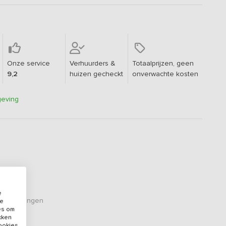
Onze service
Verhuurders &
Totaalprijzen, geen
9,2
huizen gecheckt
onverwachte kosten
geving
e
eoordelingen
de
es om
ikken
cookies