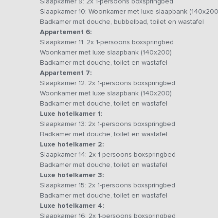
“feestjes” gebouwd worden, dit om buitensporige geluid
Slaapkamer 9: 2x 1-persoons boxspringbed
recreatieruimte is het juist wél mogelijk om een feestje 
Slaapkamer 10: Woonkamer met luxe slaapbank (140x200
samenstelling van de groep, of situatie ter plekke ) om d
Badkamer met douche, bubbelbad, toilet en wastafel
vooraf.
Appartement 6:
Slaapkamer 11: 2x 1-persoons boxspringbed
Bijzonderheden:
Woonkamer met luxe slaapbank (140x200)
Dit vakantieadres is zowel voor kleine als grotere groep
Badkamer met douche, toilet en wastafel
betreft hetzelfde vakantieadres met dezelfde foto's & pri
Appartement 7:
Slaapkamer 12: 2x 1-persoons boxspringbed
Woonkamer met luxe slaapbank (140x200)
Badkamer met douche, toilet en wastafel
Luxe hotelkamer 1:
Slaapkamer 13: 2x 1-persoons boxspringbed
Badkamer met douche, toilet en wastafel
Luxe hotelkamer 2:
Slaapkamer 14: 2x 1-persoons boxspringbed
Badkamer met douche, toilet en wastafel
Luxe hotelkamer 3:
Slaapkamer 15: 2x 1-persoons boxspringbed
Badkamer met douche, toilet en wastafel
Luxe hotelkamer 4:
Slaapkamer 16: 2x 1-persoons boxspringbed