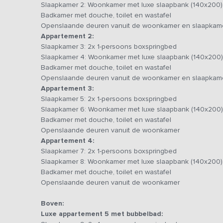
Slaapkamer 2: Woonkamer met luxe slaapbank (140x200)
foto 36. Het luxe appartement op de eerste verdieping b
Badkamer met douche, toilet en wastafel
Openslaande deuren vanuit de woonkamer en slaapkam
In totaal zijn er 22 één-persoons boxsprings en 7 luxe s
Appartement 2:
Desgewenst kan er ook een 1-persoons boxspring in ied
Slaapkamer 3: 2x 1-persoons boxspringbed
Slaapkamer 4: Woonkamer met luxe slaapbank (140x200)
Het grote voordeel van dit vakantieadres is dat je samen 
Badkamer met douche, toilet en wastafel
ook kan terugtrekken in één van de 7 appartementen of 
Openslaande deuren vanuit de woonkamer en slaapkam
geschikt voor meerdaagse trainingen of zakelijke meetin
Appartement 3:
Slaapkamer 5: 2x 1-persoons boxspringbed
Op het grote terras is het echt genieten. Terwijl je zelf 
Slaapkamer 6: Woonkamer met luxe slaapbank (140x200)
spelen op de trampoline of voetballen op het grote gras
Badkamer met douche, toilet en wastafel
veelzijdig kooktoestel welke zorgt voor de ultieme vorm
Openslaande deuren vanuit de woonkamer
Appartement 4:
's Avonds een lekker potje darten, poolen of tafeltennis
Slaapkamer 7: 2x 1-persoons boxspringbed
een onvergetelijk weekendje weg met familie, vrienden of
Slaapkamer 8: Woonkamer met luxe slaapbank (140x200)
Badkamer met douche, toilet en wastafel
Grote recreatieruimte
Openslaande deuren vanuit de woonkamer
Het gebruik van de grote recreatieruimte is in overleg en
De grote recreatieruimte kun je apart erbij huren om nog
Boven:
samen te zijn met je familie, vriendengroep of collega's.
Luxe appartement 5 met bubbelbad: