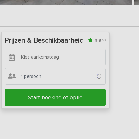
Prijzen & Beschikbaarheid
9,8
(91)
1 persoon
Start boeking of optie