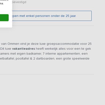
er zijn bevestigd
na.
bare groepen met enkel personen onder de 25 jaar.
ed van Ommen vind je deze luxe groepsaccommodatie voor 25
Dit luxe
vakantieadres
heeft werkelijk alles voor een te gek
apkamers met eigen badkamer, 7 interne appartementen, een
oetbaltafel, pooltafel & 2 dartboarden, een grote speelweide
 & jeu de boulesbaan en niet te vergeten een schitterend
ten en de reeën voorbij ziet rennen.
hotelkamers en een grote gezamenlijke ruimte met een
s groep huur je de locatie exclusief voor jezelf. Ieder
onkamer met lounge, TV, eettafel, keuken met o.a. 4-pits
che, toilet & wastafel. Iedere slaapkamer is voorzien van
en elkaar geplaatst kunnen worden (veelal inclusief topper).
en luxe en zeer comfortabele slaapbank (140x200cm), zie