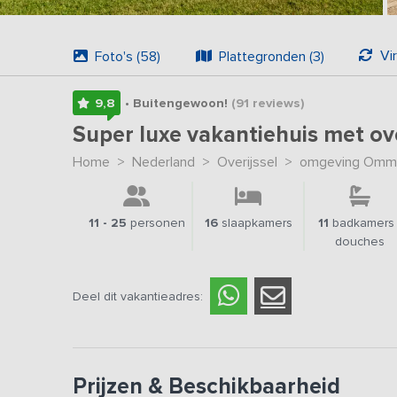
Vi
Foto's (58)
Plattegronden (3)
9,8
• Buitengewoon!
(91
reviews
)
Super luxe vakantiehuis met o
Home
>
Nederland
>
Overijssel
>
omgeving Omm
11 - 25
personen
16
slaapkamers
11
badkamers 
douches
Deel dit vakantieadres:
Prijzen & Beschikbaarheid