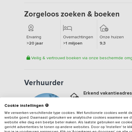
Zorgeloos zoeken & boeken
Ervaring
Overnachtingen
Onze huizen
>20 jaar
>1 miljoen
9,3
Veilig & vertrouwd boeken via onze beschermde om
Verhuurder
Erkend vakantieadres
Aangesloten sinds
2021
Cookie instellingen 🍪
Geweldige locatie
We verwerken verschillende type cookies. Met functionele cookies werkt d
Een
9.8
op basis van
91
b
website goed. Daarnaast gebruiken we analytische cookies waarmee we 
website elke dag een beetje beter maken. Als laatste gebruiken we cooki
gericht advertenties te tonen op andere websites. Door op 'Instellen' te kl
Veilig & vertrouwd
kun je je voorkeuren aanpassen. Klik op 'Accepteren en doorgaan' om alle 