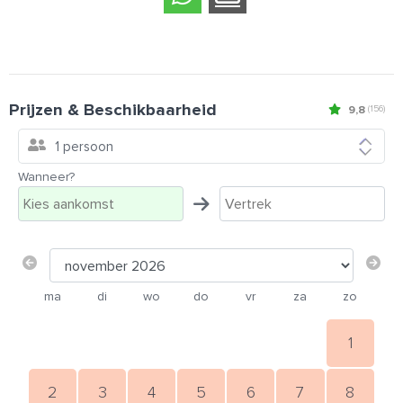
Prijzen & Beschikbaarheid
9,8
(156)
1 persoon
Wanneer?
ma
di
wo
do
vr
za
zo
1
2
3
4
5
6
7
8