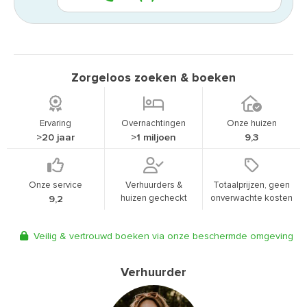
Zorgeloos zoeken & boeken
Ervaring
Overnachtingen
Onze huizen
>20 jaar
>1 miljoen
9,3
Onze service
Verhuurders &
Totaalprijzen, geen
huizen gecheckt
onverwachte kosten
9,2
Veilig & vertrouwd boeken via onze beschermde omgeving
Verhuurder