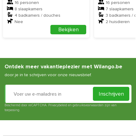
16 personen
16 personen
Vanaf de accommodatie starten verschillende wandelroutes. Wij
8 slaapkamers
7 slaapkamers
hebben de volgende leuke routes voor jullie geselecteerd:
4 badkamers / douches
3 badkamers / 
Route
1
,
route 2
Nee
en
route 3
.
2
huisdieren
Bekijken
Ontdek meer vakantieplezier met Wilango.be
door je in te schrijven voor onze nieuwsbrief.
Inschrijven
Beschermd door reCAPTCHA.
Privacybeleid
en
gebruiksvoorwaarden
zijn van
toepassing.