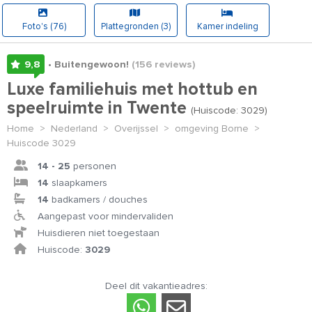
Foto's (76)
Plattegronden (3)
Kamer indeling
9,8
• Buitengewoon!
(156
reviews
)
Luxe familiehuis met hottub en
speelruimte in Twente
(Huiscode: 3029)
Home
>
Nederland
>
Overijssel
>
omgeving Borne
>
Huiscode 3029
14 - 25
personen
14
slaapkamers
14
badkamers / douches
Aangepast voor mindervaliden
Huisdieren niet toegestaan
Huiscode:
3029
Deel dit vakantieadres: