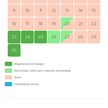
9
10
11
12
13
14
15
16
17
18
19
20
21
22
23
24
25
26
27
28
29
30
Mogelijke aankomstdagen
Beschikbaar, alleen geen mogelijke aankomstdag
Bezet
Geselecteerde periode