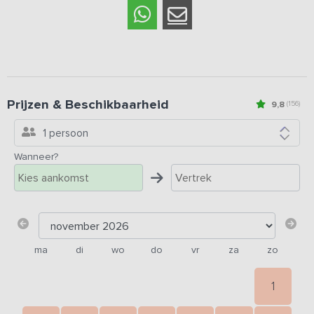
Prijzen & Beschikbaarheid
9,8
(156)
1 persoon
Wanneer?
ma
di
wo
do
vr
za
zo
1