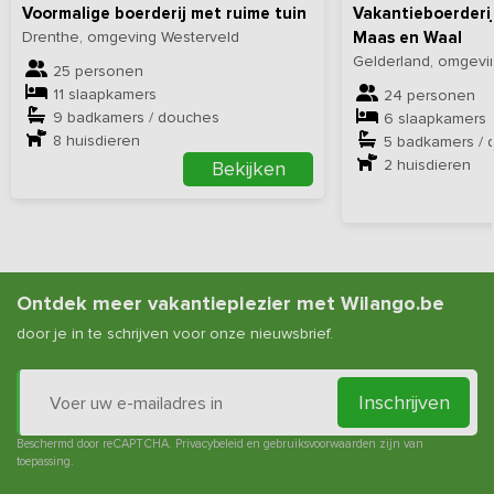
Voormalige boerderij met ruime tuin
Vakantieboerderij
ruimte, rust en faciliteiten helemaal voor jezelf hebt.
Drenthe, omgeving Westerveld
Maas en Waal
Gelderland, omgevi
Vanaf de accommodatie starten verschillende wandelroutes. Wij
25 personen
hebben de volgende leuke routes voor jullie geselecteerd:
Route
11 slaapkamers
24 personen
1
,
route 2
en
route 3
.
9 badkamers / douches
6 slaapkamers
8
huisdieren
5 badkamers / 
2
huisdieren
Bekijken
Ontdek meer vakantieplezier met Wilango.be
door je in te schrijven voor onze nieuwsbrief.
Inschrijven
Beschermd door reCAPTCHA.
Privacybeleid
en
gebruiksvoorwaarden
zijn van
toepassing.