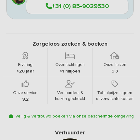
+31 (0) 85-9029530
Zorgeloos zoeken & boeken
Ervaring
Overnachtingen
Onze huizen
>20 jaar
>1 miljoen
9,3
Onze service
Verhuurders &
Totaalprijzen, geen
huizen gecheckt
onverwachte kosten
9,2
Veilig & vertrouwd boeken via onze beschermde omgeving
Verhuurder