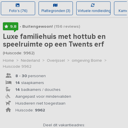
Foto's (76)
Plattegronden (3)
Virtuele rondleiding
Kamer
9,8
• Buitengewoon!
(156
reviews
)
Luxe familiehuis met hottub en
speelruimte op een Twents erf
(Huiscode: 9962)
Home
>
Nederland
>
Overijssel
>
omgeving Borne
>
Huiscode 9962
8 - 30
personen
14
slaapkamers
14
badkamers / douches
Aangepast voor mindervaliden
Huisdieren niet toegestaan
Huiscode:
9962
Deel dit vakantieadres: