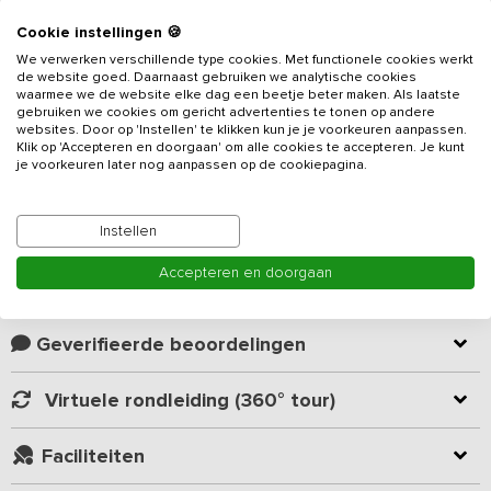
Beschrijving
Cookie instellingen 🍪
14 sfeervolle slaapkamers met eigen badkamer
We verwerken verschillende type cookies. Met functionele cookies werkt
de website goed. Daarnaast gebruiken we analytische cookies
Grote leefruimte met lange eettafels voor de hele groep
waarmee we de website elke dag een beetje beter maken. Als laatste
Eigen private bar met biljart, open haard en gezellige zitplekken
gebruiken we cookies om gericht advertenties te tonen op andere
Ruime tuin met hottub, speelveld, jeu de boulesbaan en volop
websites. Door op 'Instellen' te klikken kun je je voorkeuren aanpassen.
Klik op 'Accepteren en doorgaan' om alle cookies te accepteren. Je kunt
buitenmogelijkheden
je voorkeuren later nog aanpassen op de cookiepagina.
Multifunctionele ruimte voor yoga, vergaderingen, workshops en
trainingen
Lees meer
Instellen
Via een statige oprijlaan kom je aan bij dit schitterende luxe
vakantieadres
in Twentse stijl, gelegen op een nostalgisch
Accepteren en doorgaan
Twents erf midden in het karakteristieke coulisselandschap bij
Kamer indeling
Borne. Je verblijft hier niet op een vakantiepark, maar op een
rustige plek op een landgoed waar alle faciliteiten exclusief
Geverifieerde beoordelingen
beschikbaar zijn voor jouw groep. De groepsaccommodatie is
geschikt voor
14 tot 30 personen en beschikt over 14
sfeervolle slaapkamers, ieder met een eigen luxe badkamer
.
Virtuele rondleiding (360° tour)
In de tuin vind je een
hottub
voor een extra moment van
ontspanning. De hottub is -tegen meerprijs- op een later moment
Faciliteiten
via de verhuurder bij te boeken. Dankzij de ruime opzet is het
verblijf zeer geschikt voor families, vriendengroepen en