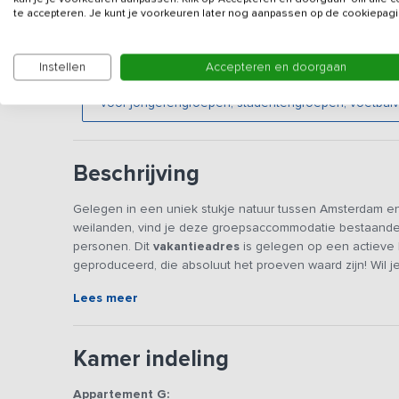
Veilig & vertrouwd
te accepteren. Je kunt je voorkeuren later nog aanpassen op de cookiepagi
Gegevens van de verhuurd
Instellen
Accepteren en doorgaan
Deze accommodatie wordt verhuurd aan familiegroep
voor jongerengroepen, studentengroepen, voetbalve
Beschrijving
Gelegen in een uniek stukje natuur tussen Amsterdam en U
weilanden, vind je deze groepsaccommodatie bestaande 
personen. Dit
vakantieadres
is gelegen op een actieve b
geproduceerd, die absoluut het proeven waard zijn! Wil
Plassen en Vinkeveense Plassen bevinden zich op steen
Lees meer
De accommodatie bestaat uit 4 appartementen en een gr
de gehele groep samen zijn. Ieder appartement is voo
Kamer indeling
en een badkamer. Ideaal voor families met kinderen die toc
slaapkamers en 4 badkamers, waarvan 1 badkamer met bad
Appartement G:
slaapbanken.