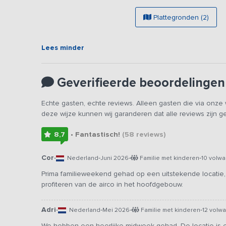
Plattegronden (2)
Lees minder
Geverifieerde beoordelingen
Echte gasten, echte reviews. Alleen gasten die via onz
deze wijze kunnen wij garanderen dat alle reviews zijn 
8,7
• Fantastisch!
(58
reviews
)
Cor
-
-
-
-
Nederland
Juni 2026
Familie met kinderen
10 volw
Prima familieweekend gehad op een uitstekende locatie
profiteren van de airco in het hoofdgebouw.
Adri
-
-
-
-
Nederland
Mei 2026
Familie met kinderen
12 volw
We hebben een heerlijke midweek gehad. De locatie is er