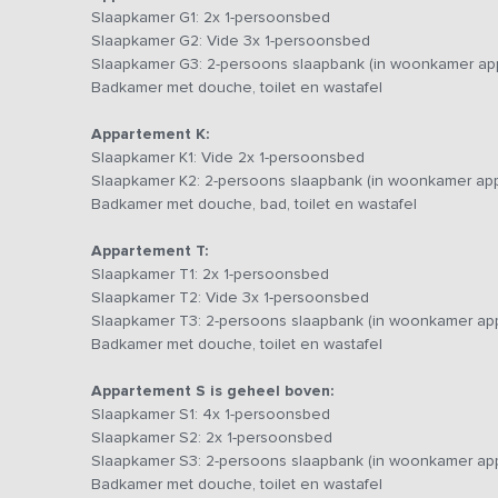
Slaapkamer G1: 2x 1-persoonsbed
Slaapkamer G2: Vide 3x 1-persoonsbed
In de zomermaanden kun je zwemmen in de Vecht. Het terr
Slaapkamer G3: 2-persoons slaapbank (in woonkamer ap
de boules baan, voetbaltafel, sjoelbak en een aanlegst
Badkamer met douche, toilet en wastafel
sloep behoort tot de mogelijkheden (je kunt ook zelf vare
groepsactiviteiten kun je contact met de verhuurder opn
Appartement K:
Slaapkamer K1: Vide 2x 1-persoonsbed
De ligging van de accommodatie maakt het mogelijk om te
Slaapkamer K2: 2-persoons slaapbank (in woonkamer ap
stad? Binnen een half uur ben je in Amsterdam, Utrecht o
Badkamer met douche, bad, toilet en wastafel
een weekend weg met familie of vrienden.
Appartement T:
Bijzonderheden:
Slaapkamer T1: 2x 1-persoonsbed
Dit vakantieadres is zowel voor kleine als grotere groep
Slaapkamer T2: Vide 3x 1-persoonsbed
betreft hetzelfde vakantieadres met dezelfde foto's & pri
Slaapkamer T3: 2-persoons slaapbank (in woonkamer ap
Badkamer met douche, toilet en wastafel
Appartement S is geheel boven:
Slaapkamer S1: 4x 1-persoonsbed
Slaapkamer S2: 2x 1-persoonsbed
Slaapkamer S3: 2-persoons slaapbank (in woonkamer ap
Badkamer met douche, toilet en wastafel