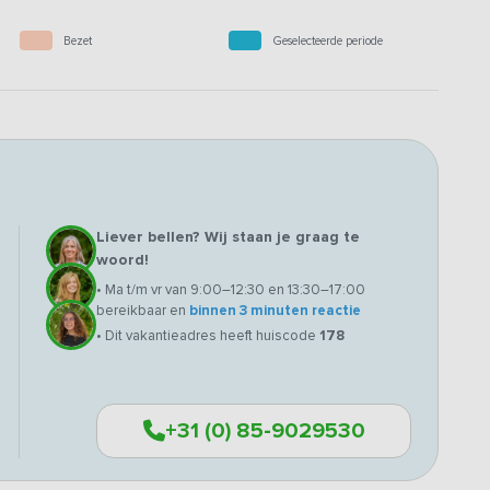
Bezet
Geselecteerde periode
Liever bellen? Wij staan je graag te
woord!
• Ma t/m vr van 9:00–12:30 en 13:30–17:00
bereikbaar en
binnen 3 minuten reactie
• Dit vakantieadres heeft huiscode
178
+31 (0) 85-9029530