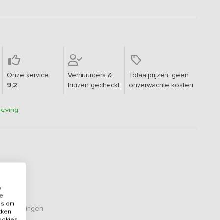
Onze service
Verhuurders &
Totaalprijzen, geen
9,2
huizen gecheckt
onverwachte kosten
geving
e
de
es om
eoordelingen
ikken
cookies