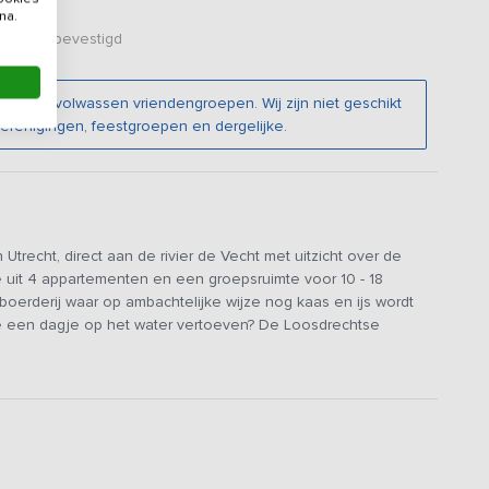
na.
er zijn bevestigd
en en volwassen vriendengroepen. Wij zijn niet geschikt
renigingen, feestgroepen en dergelijke.
trecht, direct aan de rivier de Vecht met uitzicht over de
uit 4 appartementen en een groepsruimte voor 10 - 18
oerderij waar op ambachtelijke wijze nog kaas en ijs wordt
 je een dagje op het water vertoeven? De Loosdrechtse
worp afstand.
oepsruimte. In de groepsruimte met bar en keuken kun je met
rzien van een woonkamer met keuken, meerdere slaapkamers
h hun eigen privacy en rust willen hebben. In totaal zijn er 11
. Er zijn 18 boxsprings (90x210) en 4 twee-persoons