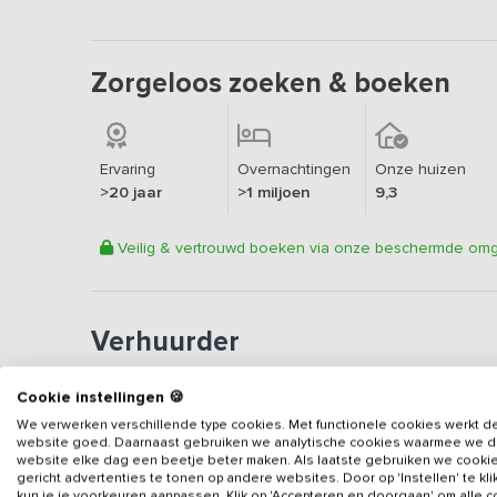
Zorgeloos zoeken & boeken
Ervaring
Overnachtingen
Onze huizen
>20 jaar
>1 miljoen
9,3
Veilig & vertrouwd boeken via onze beschermde om
Verhuurder
Erkend vakantieadres
Cookie instellingen 🍪
Aangesloten sinds
2019
We verwerken verschillende type cookies. Met functionele cookies werkt d
website goed. Daarnaast gebruiken we analytische cookies waarmee we 
Geweldige locatie
website elke dag een beetje beter maken. Als laatste gebruiken we cooki
Een
8.7
op basis van
58
b
gericht advertenties te tonen op andere websites. Door op 'Instellen' te kl
kun je je voorkeuren aanpassen. Klik op 'Accepteren en doorgaan' om alle 