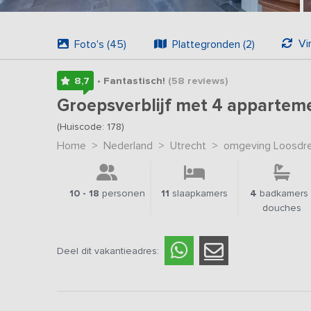
Vi
Foto's (45)
Plattegronden (2)
8,7
• Fantastisch!
(58
reviews
)
Groepsverblijf met 4 appartem
(Huiscode: 178)
Home
>
Nederland
>
Utrecht
>
omgeving Loosdre
10 - 18
personen
11
slaapkamers
4
badkamers 
douches
Deel dit vakantieadres: