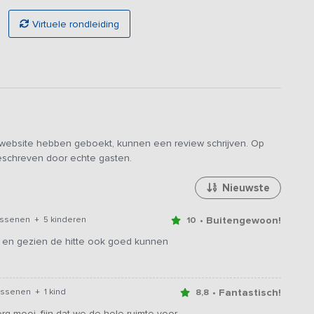
Virtuele rondleiding
e website hebben geboekt, kunnen een review schrijven. Op
geschreven door echte gasten.
Nieuwste
• Buitengewoon!
assenen + 5 kinderen
10
, en gezien de hitte ook goed kunnen
• Fantastisch!
assenen + 1 kind
8,8
g mooi, fijn dat we de hele ruimte voor