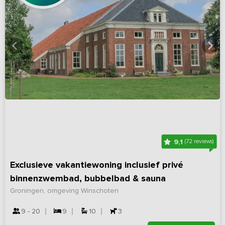
9,1
(72 reviews)
Exclusieve vakantiewoning inclusief privé
binnenzwembad, bubbelbad & sauna
Groningen, omgeving Winschoten
9 - 20
9
10
3