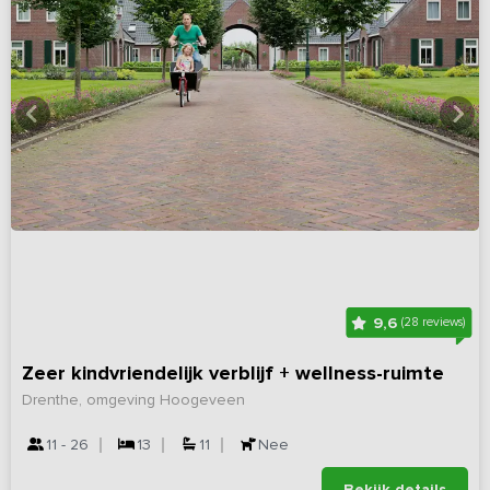
9,6
(28 reviews)
Zeer kindvriendelijk verblijf + wellness-ruimte
Drenthe, omgeving Hoogeveen
11 - 26
13
11
Nee
Bekijk details