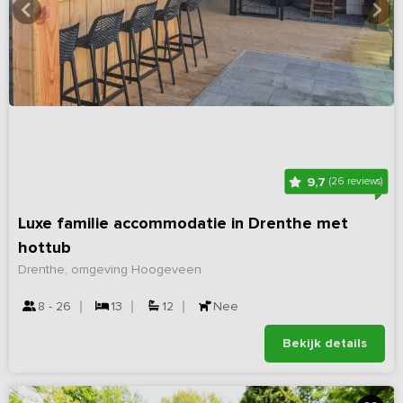
9,7
(26 reviews)
Luxe familie accommodatie in Drenthe met
hottub
Drenthe, omgeving Hoogeveen
8 - 26
13
12
Nee
Bekijk details