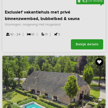
9,2
(76 reviews)
Exclusief vakantiehuis met privé
binnenzwembad, bubbelbad & sauna
Groningen, omgeving Het Hogeland
10 - 24
10
11
3
Bekijk details