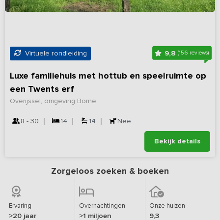
9,8
Virtuele rondleiding
(156 reviews)
Luxe familiehuis met hottub en speelruimte op
een Twents erf
Overijssel, omgeving Borne
8 - 30
14
14
Nee
Bekijk details
Zorgeloos zoeken & boeken
Ervaring
Overnachtingen
Onze huizen
>20 jaar
>1 miljoen
9,3