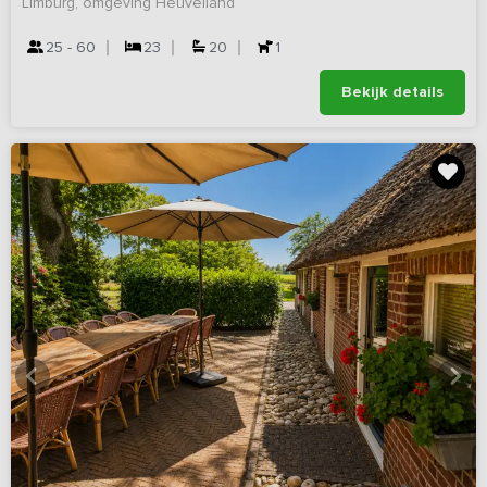
Limburg, omgeving Heuvelland
25 - 60
23
20
1
Bekijk details