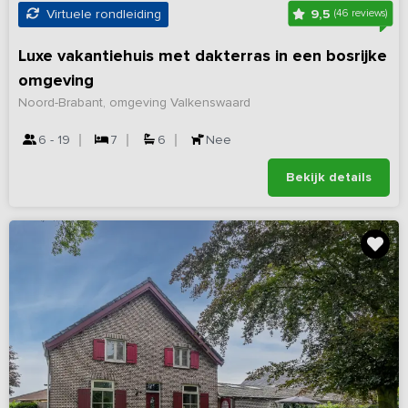
9,5
Virtuele rondleiding
(46 reviews)
Luxe vakantiehuis met dakterras in een bosrijke
omgeving
Noord-Brabant, omgeving Valkenswaard
6 - 19
7
6
Nee
Bekijk details