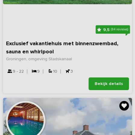
9,5
(84 reviews)
Exclusief vakantiehuis met binnenzwembad,
sauna en whirlpool
Groningen, omgeving Stadskanaal
9 - 22
9
10
3
Bekijk details