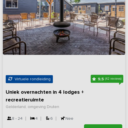
9,5
Virtuele rondleiding
(42 reviews)
Uniek overnachten in 4 lodges +
recreatieruimte
Gelderland, omgeving Druten
8 - 24
4
6
Nee