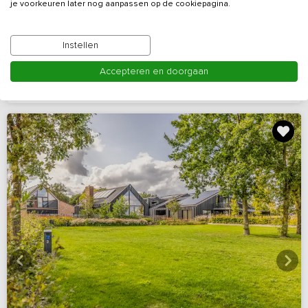
je voorkeuren later nog aanpassen op de cookiepagina.
fitnessbos
Drenthe, omgeving Hoogeveen
Instellen
10 - 22
9
4
10
Accepteren en doorgaan
Bekijk details