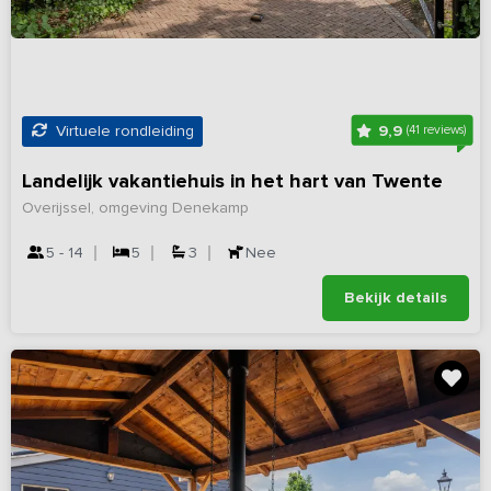
9,9
Virtuele rondleiding
(41 reviews)
Landelijk vakantiehuis in het hart van Twente
Overijssel, omgeving Denekamp
5 - 14
5
3
Nee
Bekijk details