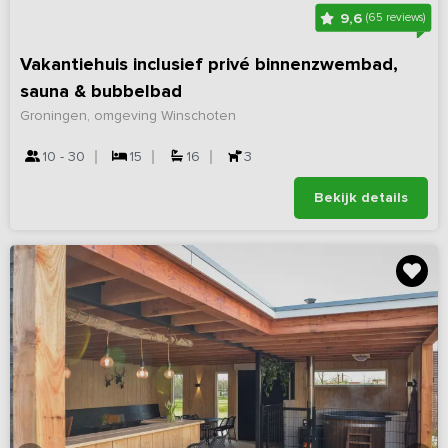
9,6
(65 reviews)
Vakantiehuis inclusief privé binnenzwembad,
sauna & bubbelbad
Groningen, omgeving Winschoten
10 - 30
15
16
3
Bekijk details