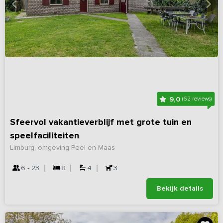
9,0
(62 reviews)
Sfeervol vakantieverblijf met grote tuin en
speelfaciliteiten
Limburg, omgeving Peel en Maas
6 - 23
8
4
3
Bekijk details