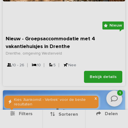
Nieuw
Nieuw - Groepsaccommodatie met 4
vakantiehuisjes in Drenthe
Drenthe, omgeving Westerveld
10 - 26
10
5
Nee
Bekijk details
1
X
Kies 'Aankomst - Vertrek' voor de beste
resultaten
Filters
Delen
Sorteren