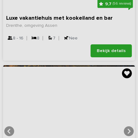
9,7
(56 reviews)
Luxe vakantiehuis met kookeiland en bar
Drenthe, omgeving Assen
8 - 16
8
7
Nee
Bekijk details