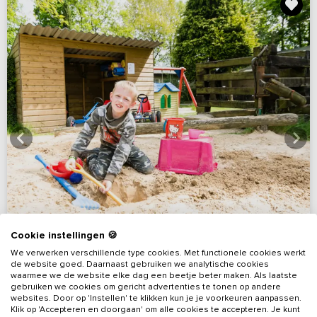
Cookie instellingen 🍪
We verwerken verschillende type cookies. Met functionele cookies werkt
de website goed. Daarnaast gebruiken we analytische cookies
8,8
(59 reviews)
waarmee we de website elke dag een beetje beter maken. Als laatste
gebruiken we cookies om gericht advertenties te tonen op andere
websites. Door op 'Instellen' te klikken kun je je voorkeuren aanpassen.
Vakantiehuis in Drenthe met zwemvijver en
Klik op 'Accepteren en doorgaan' om alle cookies te accepteren. Je kunt