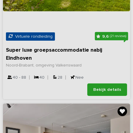
9,6
Virtuele rondleiding
(21 reviews)
Super luxe groepsaccommodatie nabij
Eindhoven
Noord-Brabant, omgeving Valkenswaard
40 - 88
40
28
Nee
Bekijk details