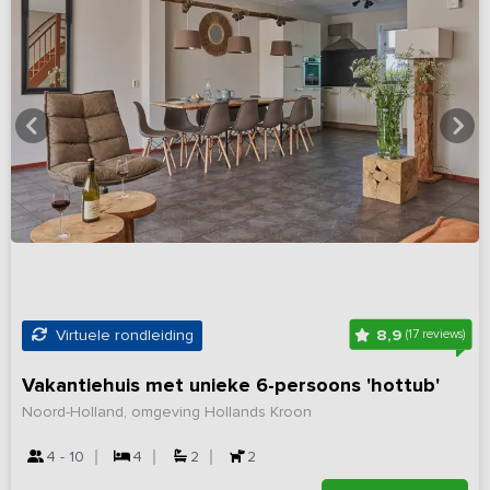
8,9
Virtuele rondleiding
(17 reviews)
Vakantiehuis met unieke 6-persoons 'hottub'
Noord-Holland, omgeving Hollands Kroon
4 - 10
4
2
2