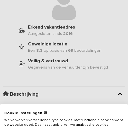
Erkend vakantieadres
Aangesloten sinds
2016
Geweldige locatie
Een
8.3
op basis van
69
beoordelingen
Veilig & vertrouwd
Gegevens van de verhuurder zijn bevestigd
Beschrijving
Gelegen aan een doodlopend weggetje op een 9 ha. groot
Cookie instellingen 🍪
landgoed van een voormalige boerderij ligt deze
We verwerken verschillende type cookies. Met functionele cookies werkt
groepsaccommodatie. Houd je van rust, ruimte en een prachtige
de website goed. Daarnaast gebruiken we analytische cookies
omgeving midden in de natuur, dan ben je bij dit
vakantieadres
op