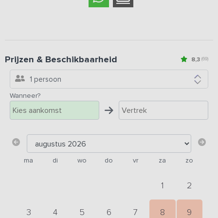
Prijzen & Beschikbaarheid
8,3
(69)
1 persoon
Wanneer?
ma
di
wo
do
vr
za
zo
1
2
3
4
5
6
7
8
9