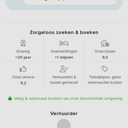
Zorgeloos zoeken & boeken
Ervaring
Overnachtingen
Onze huizen
>20 jaar
>1 miljoen
9,3
Onze service
Verhuurders &
Totaalprijzen, geen
huizen gecheckt
onverwachte kosten
9,2
Veilig & vertrouwd boeken via onze beschermde omgeving
Verhuurder