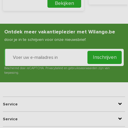
Bekijken
Ontdek meer vakantieplezier met Wilango.be
door je in te schrijven voor onze nieuwsbrief.
Inschrijven
Beschermd door reCAPTCHA.
Privacybeleid
en
gebruiksvoorwaarden
zijn van
toepassing.
Service
Service