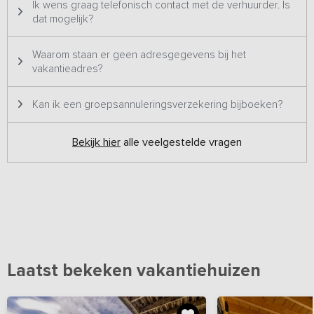
grotere groepen geschikt en staat daarom twee keer op ons
Ik wens graag telefonisch contact met de verhuurder. Is
platform. Het betreft hetzelfde vakantieadres met dezelfde foto's
dat mogelijk?
& prijzen en wordt dus ook altijd aan één groep tegelijk verhuurd.
Waarom staan er geen adresgegevens bij het
vakantieadres?
Kan ik een groepsannuleringsverzekering bijboeken?
Bekijk hier
alle veelgestelde vragen
Laatst bekeken vakantiehuizen