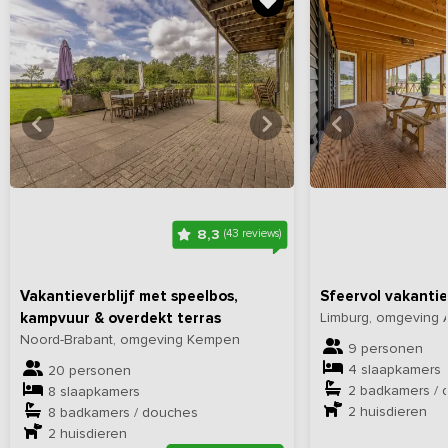
Bekijk
hier
alle foto's
Bekijk
hi
8,3
(43 reviews)
Vakantieverblijf met speelbos,
Sfeervol vakantie
kampvuur & overdekt terras
Limburg, omgeving 
Noord-Brabant, omgeving Kempen
9 personen
4 slaapkamers
20 personen
2 badkamers / 
8 slaapkamers
2
huisdieren
8 badkamers / douches
2
huisdieren