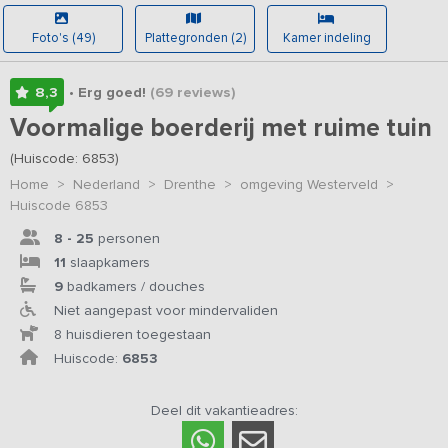
Foto's (49)
Plattegronden (2)
Kamer indeling
8,3
• Erg goed!
(69
reviews
)
Voormalige boerderij met ruime tuin
(Huiscode: 6853)
Home
>
Nederland
>
Drenthe
>
omgeving Westerveld
>
Huiscode 6853
8 - 25
personen
11
slaapkamers
9
badkamers / douches
Niet aangepast voor mindervaliden
8 huisdieren toegestaan
Huiscode:
6853
Deel dit vakantieadres: